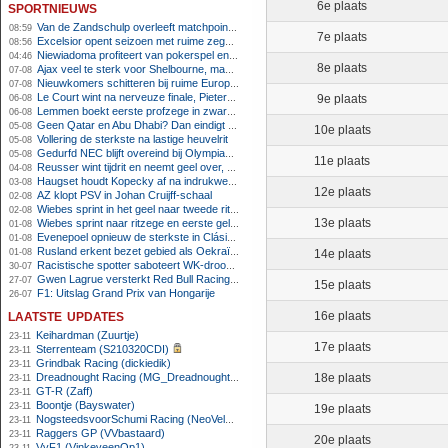
sportnieuws
6e plaats
Van de Zandschulp overleeft matchpoints, ook Griekspoor verder in Montreal
08:59
7e plaats
Excelsior opent seizoen met ruime zege op promovendus Cambuur
08:56
Niewiadoma profiteert van pokerspel en grijpt geel op Ventoux
04:46
8e plaats
Ajax veel te sterk voor Shelbourne, maar houdt schade beperkt
07-08
Nieuwkomers schitteren bij ruime Europese zege FC Twente
07-08
Le Court wint na nerveuze finale, Pieterse derde
9e plaats
06-08
Lemmen boekt eerste profzege in zware Ronde van Polen-rit
06-08
Geen Qatar en Abu Dhabi? Dan eindigt Formule 1-seizoen mogelijk in Europa
05-08
10e plaats
Vollering de sterkste na lastige heuvelrit
05-08
Gedurfd NEC blijft overeind bij Olympiakos
05-08
11e plaats
Reusser wint tijdrit en neemt geel over, Nooijen knap tweede
04-08
Haugset houdt Kopecky af na indrukwekkende solo van 86 kilometer
03-08
12e plaats
AZ klopt PSV in Johan Cruijff-schaal
02-08
Wiebes sprint in het geel naar tweede ritzege
02-08
13e plaats
Wiebes sprint naar ritzege en eerste gele trui in Tour Femmes
01-08
Evenepoel opnieuw de sterkste in Clásica San Sebastián
01-08
Rusland erkent bezet gebied als Oekraïens voor opheffing IOC-schorsing
01-08
14e plaats
Racistische spotter saboteert WK-droom van powerliftster
30-07
Gwen Lagrue versterkt Red Bull Racing vanaf 2027
27-07
15e plaats
F1: Uitslag Grand Prix van Hongarije
26-07
laatste updates
16e plaats
Keihardman (Zuurtje)
23-11
17e plaats
Sterrenteam (S210320CDI)
23-11
Grindbak Racing (dickiedik)
23-11
Dreadnought Racing (MG_Dreadnought)
18e plaats
23-11
GT-R (Zaff)
23-11
Boontje (Bayswater)
23-11
19e plaats
NogsteedsvoorSchumi Racing (NeoVeloci)
23-11
Raggers GP (VVbastaard)
23-11
20e plaats
VvF1 (VinkeveenOp1)