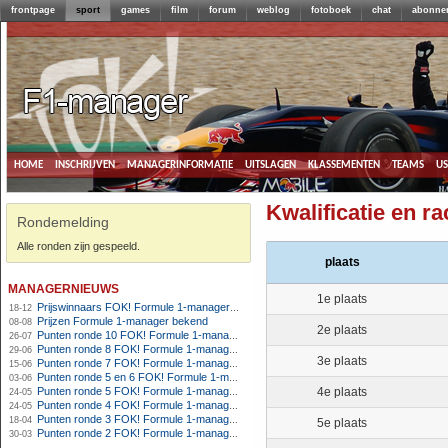
frontpage
sport
games
film
forum
weblog
fotoboek
chat
abonne
home
inschrijven
managerinformatie
uitslagen
klassementen
teams
u
Kwalificatie en ra
Rondemelding
Alle ronden zijn gespeeld.
plaats
managernieuws
1e plaats
Prijswinnaars FOK! Formule 1-manager 2012
18-12
Prijzen Formule 1-manager bekend
08-08
2e plaats
Punten ronde 10 FOK! Formule 1-manager 2012
26-07
Punten ronde 8 FOK! Formule 1-manager 2012
29-06
3e plaats
Punten ronde 7 FOK! Formule 1-manager 2012
15-06
Punten ronde 5 en 6 FOK! Formule 1-manager 2012
03-06
Punten ronde 5 FOK! Formule 1-manager 2012
4e plaats
24-05
Punten ronde 4 FOK! Formule 1-manager 2012
24-05
Punten ronde 3 FOK! Formule 1-manager 2012
18-04
5e plaats
Punten ronde 2 FOK! Formule 1-manager 2012
30-03