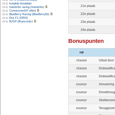
23-11
koopkip (koopkip)
23-11
21e plaats
masterbs racing (masterbs)
23-11
ConnexxionGP (Abri)
23-11
22e plaats
BlueBerry Racing (BlueBerry82)
23-11
Drix F1 (DRIX)
23-11
BJGP (Brancovitc)
23e plaats
23-11
24e plaats
Bonuspunten
rol
chassis
Uitval door 
chassis
Diskwalific
chassis
Diskwalific
coureur
Annulering 
coureur
Drivethrou
coureur
Strafsecond
coureur
Teruggezet 