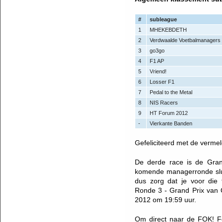
#
subleague
1
MHEKEBDETH
2
Verdwaalde Voetbalmanagers
3
go3go
4
F1 AP
5
Vriend!
6
Losser F1
7
Pedal to the Metal
8
NIS Racers
9
HT Forum 2012
-
Vierkante Banden
Gefeliciteerd met de vermeld
De derde race is de Gran
komende managerronde sl
dus zorg dat je voor die 
Ronde 3 - Grand Prix van 
2012 om 19:59 uur.
Om direct naar de FOK! 