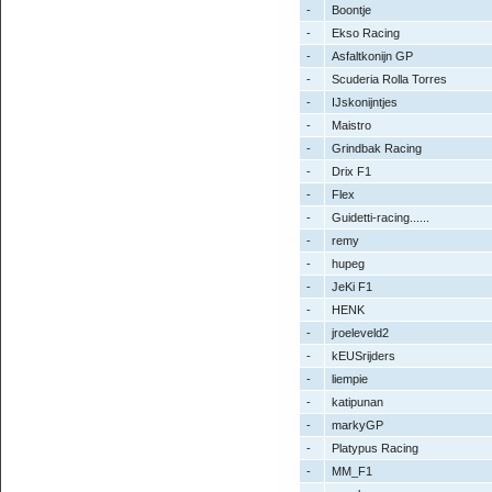
-
Boontje
-
Ekso Racing
-
Asfaltkonijn GP
-
Scuderia Rolla Torres
-
IJskonijntjes
-
Maistro
-
Grindbak Racing
-
Drix F1
-
Flex
-
Guidetti-racing......
-
remy
-
hupeg
-
JeKi F1
-
HENK
-
jroeleveld2
-
kEUSrijders
-
liempie
-
katipunan
-
markyGP
-
Platypus Racing
-
MM_F1