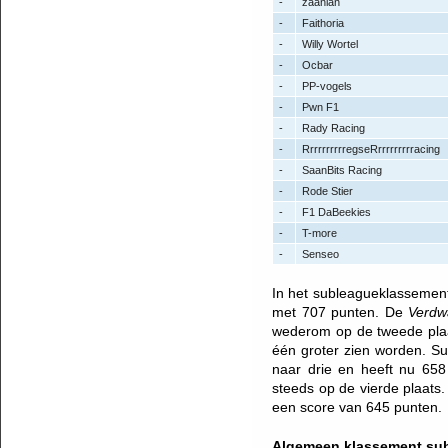
-
zaanlan
-
Faithoria
-
Willy Wortel
-
Ocbar
-
PP-vogels
-
Pwn F1
-
Rady Racing
-
RrrrrrrrrregseRrrrrrrrrracing
-
SaanBits Racing
-
Rode Stier
-
F1 DaBeekies
-
T-more
-
Senseo
In het subleagueklassemen
met 707 punten. De
Verdw
wederom op de tweede pla
één groter zien worden. 
naar drie en heeft nu 65
steeds op de vierde plaats
een score van 645 punten.
Algemeen klassement sub