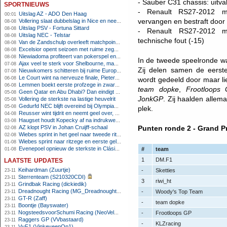
- Sauber C31 chassis: uitva
sportnieuws
- Renault RS27-2012 mot
Uitslag AZ - ADO Den Haag
00:01
vervangen en bestraft door 
Vollering slaat dubbelslag in Nice en neemt geel over
08-08
Uitslag PSV - Fortuna Sittard
08-08
- Renault RS27-2012 mo
Uitslag NEC - Telstar
08-08
technische fout (-15)
Van de Zandschulp overleeft matchpoints, ook Griekspoor verder in Montreal
08-08
Excelsior opent seizoen met ruime zege op promovendus Cambuur
08-08
Niewiadoma profiteert van pokerspel en grijpt geel op Ventoux
08-08
In de tweede speelronde 
Ajax veel te sterk voor Shelbourne, maar houdt schade beperkt
07-08
Zij delen samen de eerst
Nieuwkomers schitteren bij ruime Europese zege FC Twente
07-08
Le Court wint na nerveuze finale, Pieterse derde
06-08
wordt gedeeld door maar li
Lemmen boekt eerste profzege in zware Ronde van Polen-rit
06-08
team dopke
,
Frootloops
Geen Qatar en Abu Dhabi? Dan eindigt Formule 1-seizoen mogelijk in Europa
05-08
JonkGP
. Zij haalden allem
Vollering de sterkste na lastige heuvelrit
05-08
Gedurfd NEC blijft overeind bij Olympiakos
05-08
plek.
Reusser wint tijdrit en neemt geel over, Nooijen knap tweede
04-08
Haugset houdt Kopecky af na indrukwekkende solo van 86 kilometer
03-08
AZ klopt PSV in Johan Cruijff-schaal
Punten ronde 2 - Grand Pr
02-08
Wiebes sprint in het geel naar tweede ritzege
02-08
Wiebes sprint naar ritzege en eerste gele trui in Tour Femmes
01-08
Evenepoel opnieuw de sterkste in Clásica San Sebastián
#
team
01-08
laatste updates
1
DM.F1
Keihardman (Zuurtje)
-
Sketties
23-11
Sterrenteam (S210320CDI)
23-11
3
riwi_ht
Grindbak Racing (dickiedik)
23-11
Dreadnought Racing (MG_Dreadnought)
-
Woody's Top Team
23-11
GT-R (Zaff)
23-11
-
team dopke
Boontje (Bayswater)
23-11
NogsteedsvoorSchumi Racing (NeoVeloci)
-
Frootloops GP
23-11
Raggers GP (VVbastaard)
23-11
-
KLZracing
VvF1 (VinkeveenOp1)