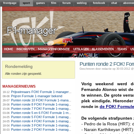
frontpage
sport
games
film
forum
weblog
fotoboek
chat
abonne
home
inschrijven
managerinformatie
uitslagen
klassementen
teams
u
Punten ronde 2 FOK! Fo
Rondemelding
Geschreven door redactie op 30-03-2012 @
Alle ronden zijn gespeeld.
Vorig weekend werd de
managernieuws
Fernando Alonso wist de 
Prijswinnaars FOK! Formule 1-manager 2012
18-12
te winnen. De grote verr
Prijzen Formule 1-manager bekend
08-08
Punten ronde 10 FOK! Formule 1-manager 2012
plek eindigde. Hieronde
26-07
Punten ronde 8 FOK! Formule 1-manager 2012
29-06
ronde in
de FOK! Formule
Punten ronde 7 FOK! Formule 1-manager 2012
15-06
Punten ronde 5 en 6 FOK! Formule 1-manager 2012
03-06
Punten ronde 5 FOK! Formule 1-manager 2012
24-05
De volgende strafpunten z
Punten ronde 4 FOK! Formule 1-manager 2012
24-05
- Pedro de la Rosa (HRT): d
Punten ronde 3 FOK! Formule 1-manager 2012
18-04
- Narain Karthikeyan (HRT): 
Punten ronde 2 FOK! Formule 1-manager 2012
30-03