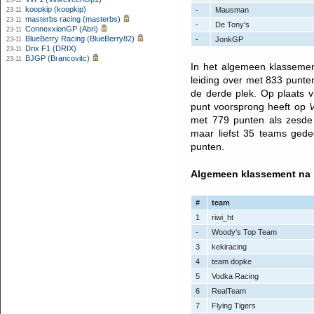
23-11
koopkip (koopkip)
-
Mausman
23-11
masterbs racing (masterbs)
23-11
-
De Tony's
ConnexxionGP (Abri)
23-11
BlueBerry Racing (BlueBerry82)
-
JonkGP
23-11
Drix F1 (DRIX)
23-11
BJGP (Brancovitc)
23-11
In het algemeen klasseme
leiding over met 833 punt
de derde plek. Op plaats vi
punt voorsprong heeft op
V
met 779 punten als zesde
maar liefst 35 teams gede
punten.
Algemeen klassement na 
#
team
1
riwi_ht
-
Woody's Top Team
3
kekiracing
4
team dopke
5
Vodka Racing
6
RealTeam
7
Flying Tigers