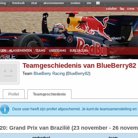
blog
fotoboek
chat
abonnementen
zoeken
dm
colofon
faq
crew
agen
klassementen
teams
userteams
subleagues
Teamgeschiedenis van BlueBerry82
Team
BlueBerry Racing
(
BlueBerry82
)
Profiel
Teamgeschiedenis
Deze user heeft zijn profiel afgeschermd. Je kunt de teamsamenstelling en t
20: Grand Prix van Brazilië (23 november - 26 novem