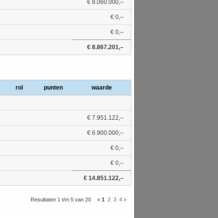
€ 8.060.000,–
€ 0,–
€ 0,–
€ 8.867.201,–
rol
punten
waarde
€ 7.951.122,–
€ 6.900.000,–
€ 0,–
€ 0,–
€ 14.851.122,–
Resultaten 1 t/m 5 van 20
«
1
2
3
4
»