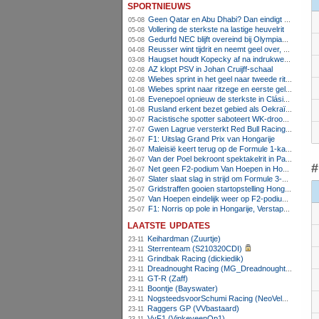
sportnieuws
Geen Qatar en Abu Dhabi? Dan eindigt Formule 1-seizoen mogelijk in Europa
05-08
Vollering de sterkste na lastige heuvelrit
05-08
Gedurfd NEC blijft overeind bij Olympiakos
05-08
Reusser wint tijdrit en neemt geel over, Nooijen knap tweede
04-08
Haugset houdt Kopecky af na indrukwekkende solo van 86 kilometer
03-08
AZ klopt PSV in Johan Cruijff-schaal
02-08
Wiebes sprint in het geel naar tweede ritzege
02-08
Wiebes sprint naar ritzege en eerste gele trui in Tour Femmes
01-08
Evenepoel opnieuw de sterkste in Clásica San Sebastián
01-08
Rusland erkent bezet gebied als Oekraïens voor opheffing IOC-schorsing
01-08
Racistische spotter saboteert WK-droom van powerliftster
30-07
Gwen Lagrue versterkt Red Bull Racing vanaf 2027
27-07
F1: Uitslag Grand Prix van Hongarije
26-07
Maleisië keert terug op de Formule 1-kalender in 2026
26-07
Van der Poel bekroont spektakelrit in Parijs met nipte zege; eindzege Pogacar
26-07
#
Net geen F2-podium Van Hoepen in Hongarije, Leon maakt indruk
26-07
Slater slaat slag in strijd om Formule 3-kampioenschap op Hungaroring
26-07
Gridstraffen gooien startopstelling Hongaarse Grand Prix flink overhoop
25-07
Van Hoepen eindelijk weer op F2-podium, Mini wint sprintrace op Hungaroring
25-07
F1: Norris op pole in Hongarije, Verstappen zesde
25-07
laatste updates
Keihardman (Zuurtje)
23-11
Sterrenteam (S210320CDI)
23-11
Grindbak Racing (dickiedik)
23-11
Dreadnought Racing (MG_Dreadnought)
23-11
GT-R (Zaff)
23-11
Boontje (Bayswater)
23-11
NogsteedsvoorSchumi Racing (NeoVeloci)
23-11
Raggers GP (VVbastaard)
23-11
VvF1 (VinkeveenOp1)