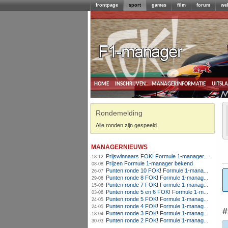
frontpage
sport
games
film
forum
we
home
inschrijven
managerinformatie
uitsl
Rondemelding
Alle ronden zijn gespeeld.
managernieuws
Prijswinnaars FOK! Formule 1-manager 2012
18-12
Prijzen Formule 1-manager bekend
08-08
Punten ronde 10 FOK! Formule 1-manager 2012
26-07
Punten ronde 8 FOK! Formule 1-manager 2012
29-06
Punten ronde 7 FOK! Formule 1-manager 2012
15-06
Punten ronde 5 en 6 FOK! Formule 1-manager 2012
03-06
Punten ronde 5 FOK! Formule 1-manager 2012
24-05
Punten ronde 4 FOK! Formule 1-manager 2012
24-05
#
Punten ronde 3 FOK! Formule 1-manager 2012
18-04
Punten ronde 2 FOK! Formule 1-manager 2012
30-03