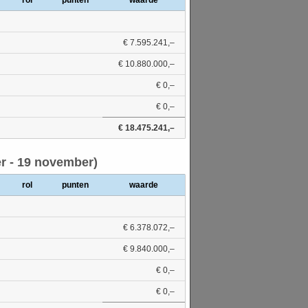
rol
punten
waarde
€ 7.595.241,–
€ 10.880.000,–
€ 0,–
€ 0,–
€ 18.475.241,–
r - 19 november)
rol
punten
waarde
€ 6.378.072,–
€ 9.840.000,–
€ 0,–
€ 0,–