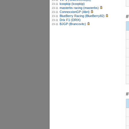
23-11
koopkip (koopkip)
23-11
masterbs racing (masterbs)
23-11
ConnexxionGP (Abri)
23-11
#
BlueBerry Racing (BlueBerry82)
23-11
Drix F1 (DRIX)
23-11
BJGP (Brancovitc)
23-11
#