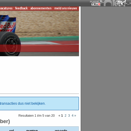
vacatures
feedback
abonnementen
meld ons nieuws
ransacties dus niet bekijken.
Resultaten 1 t/m 5 van 20
«
1
2
3
4
»
ber)