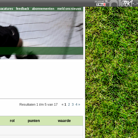
vacatures
feedback
abonnementen
meld ons nieuws
Resultaten 1 t/m 5 van 17
«
1
2
3
4
»
rol
punten
waarde