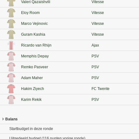
Valeri Qazaishvili
Vitesse
Eloy Room
Vitesse
Marco Vejinovic
Vitesse
Guram Kashia
Vitesse
Ricardo van Rhijn
Ajax
Memphis Depay
PSV
Remko Pasveer
PSV
Adam Maher
PSV
Hakim Ziyech
FC Twente
Karim Rekik
PSV
Balans
Startbudget in deze ronde
Uitgedeeld budget (116 punten vorige ronde)