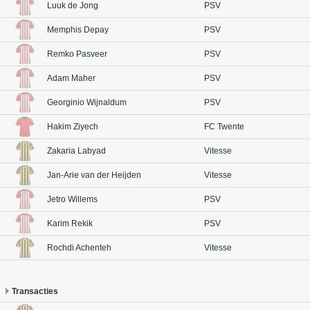
Luuk de Jong
PSV
Memphis Depay
PSV
Remko Pasveer
PSV
Adam Maher
PSV
Georginio Wijnaldum
PSV
Hakim Ziyech
FC Twente
Zakaria Labyad
Vitesse
Jan-Arie van der Heijden
Vitesse
Jetro Willems
PSV
Karim Rekik
PSV
Rochdi Achenteh
Vitesse
Transacties