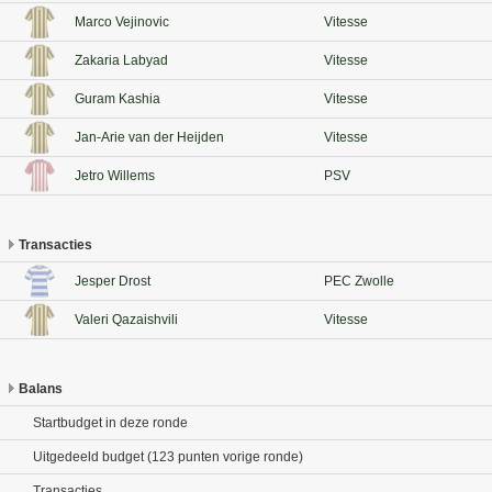
Marco Vejinovic
Vitesse
Zakaria Labyad
Vitesse
Guram Kashia
Vitesse
Jan-Arie van der Heijden
Vitesse
Jetro Willems
PSV
Transacties
Jesper Drost
PEC Zwolle
Valeri Qazaishvili
Vitesse
Balans
Startbudget in deze ronde
Uitgedeeld budget (123 punten vorige ronde)
Transacties