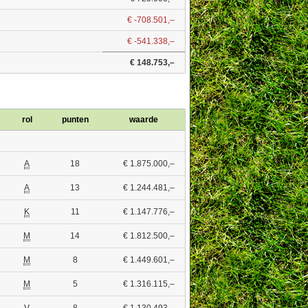
€ -708.501,–
€ -541.338,–
€ 148.753,–
rol
punten
waarde
A
18
€ 1.875.000,–
A
13
€ 1.244.481,–
K
11
€ 1.147.776,–
M
14
€ 1.812.500,–
M
8
€ 1.449.601,–
M
5
€ 1.316.115,–