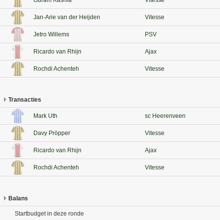
Guram Kashia
Vitesse
Jan-Arie van der Heijden
Vitesse
Jetro Willems
PSV
Ricardo van Rhijn
Ajax
Rochdi Achenteh
Vitesse
Transacties
Mark Uth
sc Heerenveen
Davy Pröpper
Vitesse
Ricardo van Rhijn
Ajax
Rochdi Achenteh
Vitesse
Balans
Startbudget in deze ronde