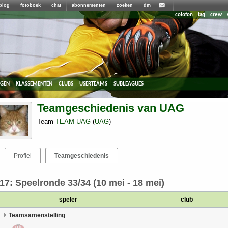
blog
fotoboek
chat
abonnementen
zoeken
dm
colofon
faq
crew
agen
klassementen
clubs
userteams
subleagues
Teamgeschiedenis van UAG
Team
TEAM-UAG
(
UAG
)
Profiel
Teamgeschiedenis
17: Speelronde 33/34 (10 mei - 18 mei)
speler
club
Teamsamenstelling