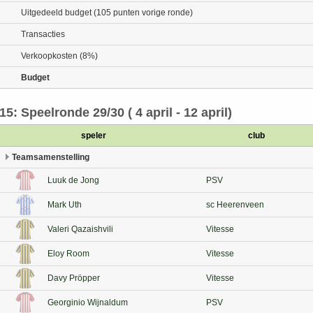
Uitgedeeld budget (105 punten vorige ronde)
Transacties
Verkoopkosten (8%)
Budget
15: Speelronde 29/30 ( 4 april - 12 april)
speler
club
Teamsamenstelling
Luuk de Jong
PSV
Mark Uth
sc Heerenveen
Valeri Qazaishvili
Vitesse
Eloy Room
Vitesse
Davy Pröpper
Vitesse
Georginio Wijnaldum
PSV