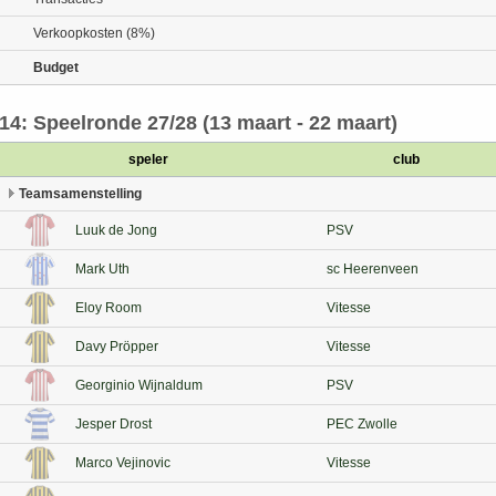
Verkoopkosten (8%)
Budget
14: Speelronde 27/28 (13 maart - 22 maart)
speler
club
Teamsamenstelling
Luuk de Jong
PSV
Mark Uth
sc Heerenveen
Eloy Room
Vitesse
Davy Pröpper
Vitesse
Georginio Wijnaldum
PSV
Jesper Drost
PEC Zwolle
Marco Vejinovic
Vitesse