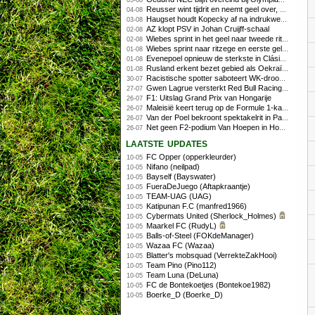
05-08
Reusser wint tijdrit en neemt geel over, Nooijen knap tweede
04-08
Haugset houdt Kopecky af na indrukwekkende solo van 86 kilometer
03-08
AZ klopt PSV in Johan Cruijff-schaal
02-08
Wiebes sprint in het geel naar tweede ritzege
02-08
Wiebes sprint naar ritzege en eerste gele trui in Tour Femmes
01-08
Evenepoel opnieuw de sterkste in Clásica San Sebastián
01-08
Rusland erkent bezet gebied als Oekraïens voor opheffing IOC-schorsing
01-08
Racistische spotter saboteert WK-droom van powerliftster
30-07
Gwen Lagrue versterkt Red Bull Racing vanaf 2027
27-07
F1: Uitslag Grand Prix van Hongarije
26-07
Maleisië keert terug op de Formule 1-kalender in 2026
26-07
Van der Poel bekroont spektakelrit in Parijs met nipte zege; eindzege Pogacar
26-07
Net geen F2-podium Van Hoepen in Hongarije, Leon maakt indruk
26-07
laatste updates
FC Opper (opperkleurder)
10-05
Nifano (neilpad)
10-05
Bayself (Bayswater)
10-05
FueraDeJuego (Aftapkraantje)
10-05
TEAM-UAG (UAG)
10-05
Katipunan F.C (manfred1966)
10-05
Cybermats United (Sherlock_Holmes)
10-05
Maarkel FC (RudyL)
10-05
Balls-of-Steel (FOKdeManager)
10-05
Wazaa FC (Wazaa)
10-05
Blatter's mobsquad (VerrekteZakHooi)
10-05
Team Pino (Pino112)
10-05
Team Luna (DeLuna)
10-05
FC de Bontekoetjes (Bontekoe1982)
10-05
Boerke_D (Boerke_D)
10-05