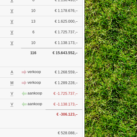
V
8
€ 1.130.493,–
V
10
€ 1.178.676,–
V
13
€ 1.625.000,–
V
6
€ 1.725.737,–
V
10
€ 1.138.173,–
116
€ 15.643.552,–
verkoop
A
€ 1.268.559,–
verkoop
M
€ 1.289.228,–
aankoop
V
€ -1.725.737,–
aankoop
V
€ -1.138.173,–
€ -306.123,–
€ 528.088,–