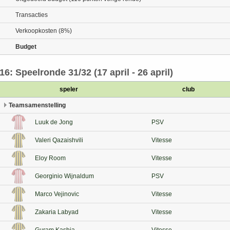
Transacties
Verkoopkosten (8%)
Budget
16: Speelronde 31/32 (17 april - 26 april)
speler
club
Teamsamenstelling
Luuk de Jong
PSV
Valeri Qazaishvili
Vitesse
Eloy Room
Vitesse
Georginio Wijnaldum
PSV
Marco Vejinovic
Vitesse
Zakaria Labyad
Vitesse