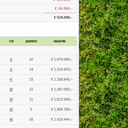
€ -84.884,–
€ 528.088,–
rol
punten
waarde
A
10
€ 1.875.000,–
A
14
€ 1.216.970,–
K
15
€ 1.108.845,–
M
11
€ 1.267.055,–
M
11
€ 1.812.500,–
M
5
€ 1.064.780,–
M
16
€ 1.415.444,–