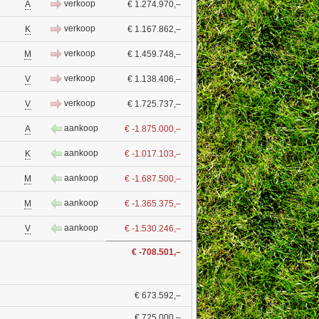
verkoop
A
€ 1.274.970,–
verkoop
K
€ 1.167.862,–
verkoop
M
€ 1.459.748,–
verkoop
V
€ 1.138.406,–
verkoop
V
€ 1.725.737,–
aankoop
A
€ -1.875.000,–
aankoop
K
€ -1.017.103,–
aankoop
M
€ -1.687.500,–
aankoop
M
€ -1.365.375,–
aankoop
V
€ -1.530.246,–
€ -708.501,–
€ 673.592,–
€ 725.000,–