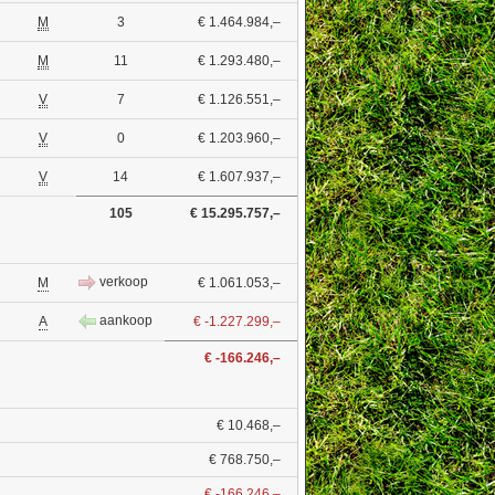
M
3
€ 1.464.984,–
M
11
€ 1.293.480,–
V
7
€ 1.126.551,–
V
0
€ 1.203.960,–
V
14
€ 1.607.937,–
105
€ 15.295.757,–
verkoop
M
€ 1.061.053,–
aankoop
A
€ -1.227.299,–
€ -166.246,–
€ 10.468,–
€ 768.750,–
€ -166.246,–