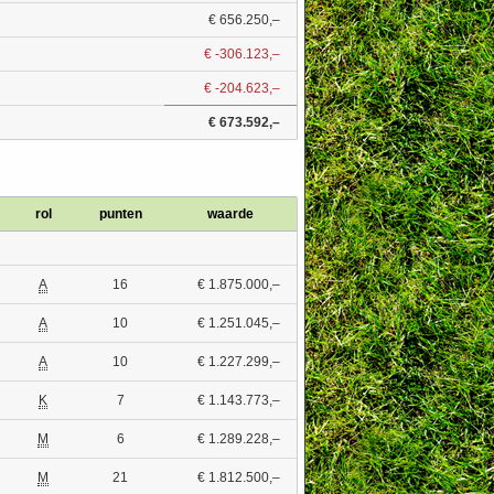
€ 656.250,–
€ -306.123,–
€ -204.623,–
€ 673.592,–
rol
punten
waarde
A
16
€ 1.875.000,–
A
10
€ 1.251.045,–
A
10
€ 1.227.299,–
K
7
€ 1.143.773,–
M
6
€ 1.289.228,–
M
21
€ 1.812.500,–