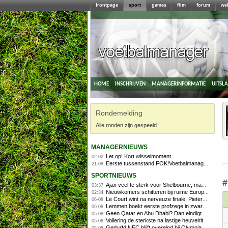
frontpage
sport
games
film
forum
we
home
inschrijven
managerinformatie
uitsl
Rondemelding
Alle ronden zijn gespeeld.
managernieuws
Let op! Kort wisselmoment
02-02
Eerste tussenstand FOK!Voetbalmanager 2014/2015
21-08
sportnieuws
#
Ajax veel te sterk voor Shelbourne, maar houdt schade beperkt
03:37
Nieuwkomers schitteren bij ruime Europese zege FC Twente
02:34
Le Court wint na nerveuze finale, Pieterse derde
06-08
Lemmen boekt eerste profzege in zware Ronde van Polen-rit
06-08
Geen Qatar en Abu Dhabi? Dan eindigt Formule 1-seizoen mogelijk in Europa
05-08
Vollering de sterkste na lastige heuvelrit
05-08
Gedurfd NEC blijft overeind bij Olympiakos