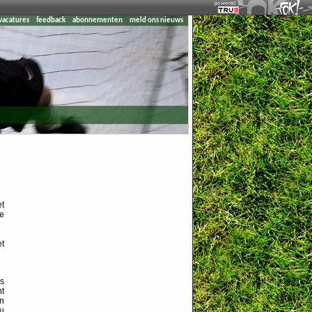
vacatures
feedback
abonnementen
meld ons nieuws
et
de
et
s
ht
n
ou