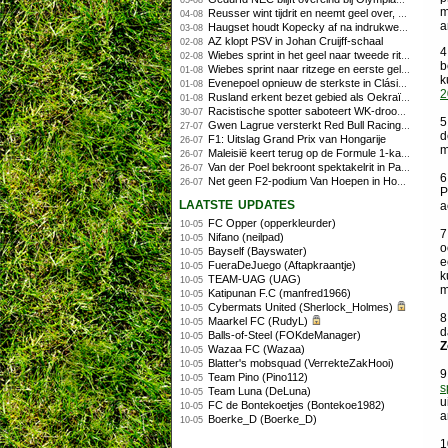
05-08
m
Reusser wint tijdrit en neemt geel over, Nooijen knap tweede
04-08
a
Haugset houdt Kopecky af na indrukwekkende solo van 86 kilometer
03-08
AZ klopt PSV in Johan Cruijff-schaal
02-08
4
Wiebes sprint in het geel naar tweede ritzege
02-08
b
Wiebes sprint naar ritzege en eerste gele trui in Tour Femmes
01-08
k
Evenepoel opnieuw de sterkste in Clásica San Sebastián
01-08
2
Rusland erkent bezet gebied als Oekraïens voor opheffing IOC-schorsing
01-08
Racistische spotter saboteert WK-droom van powerliftster
30-07
5
Gwen Lagrue versterkt Red Bull Racing vanaf 2027
27-07
d
F1: Uitslag Grand Prix van Hongarije
26-07
m
Maleisië keert terug op de Formule 1-kalender in 2026
26-07
Van der Poel bekroont spektakelrit in Parijs met nipte zege; eindzege Pogacar
26-07
6
Net geen F2-podium Van Hoepen in Hongarije, Leon maakt indruk
26-07
P
laatste updates
a
FC Opper (opperkleurder)
10-05
7
Nifano (neilpad)
10-05
o
Bayself (Bayswater)
10-05
e
FueraDeJuego (Aftapkraantje)
10-05
k
TEAM-UAG (UAG)
10-05
m
Katipunan F.C (manfred1966)
10-05
Cybermats United (Sherlock_Holmes)
10-05
8
Maarkel FC (RudyL)
10-05
d
Balls-of-Steel (FOKdeManager)
10-05
Z
Wazaa FC (Wazaa)
10-05
Blatter's mobsquad (VerrekteZakHooi)
10-05
9
Team Pino (Pino112)
10-05
s
Team Luna (DeLuna)
10-05
u
FC de Bontekoetjes (Bontekoe1982)
10-05
a
Boerke_D (Boerke_D)
10-05
1