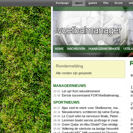
frontpage
sport
games
film
forum
we
home
inschrijven
managerinformatie
uitsl
Rondemelding
Alle ronden zijn gespeeld.
I
managernieuws
1
Let op! Kort wisselmoment
s
02-02
Eerste tussenstand FOK!Voetbalmanager 2014/2015
m
21-08
sportnieuws
2
Ajax veel te sterk voor Shelbourne, maar houdt schade beperkt
d
03:37
Nieuwkomers schitteren bij ruime Europese zege FC Twente
02:34
Le Court wint na nerveuze finale, Pieterse derde
06-08
3
Lemmen boekt eerste profzege in zware Ronde van Polen-rit
06-08
e
Geen Qatar en Abu Dhabi? Dan eindigt Formule 1-seizoen mogelijk in Europa
05-08
d
Vollering de sterkste na lastige heuvelrit
05-08
p
Gedurfd NEC blijft overeind bij Olympiakos