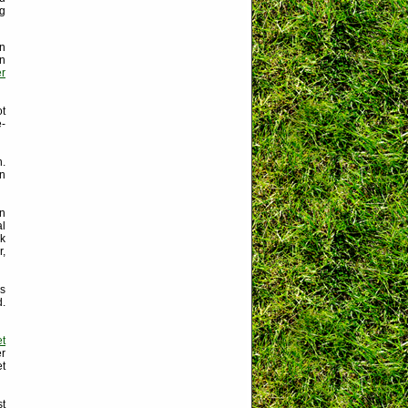
ig
n
en
r
ot
e-
n.
n
an
al
k
r,
es
d.
et
r
et
st