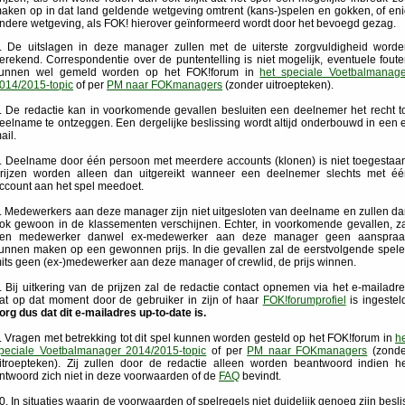
aken op in dat land geldende wetgeving omtrent (kans-)spelen en gokken, of en
ndere wetgeving, als FOK! hierover geïnformeerd wordt door het bevoegd gezag.
. De uitslagen in deze manager zullen met de uiterste zorgvuldigheid worde
erekend. Correspondentie over de puntentelling is niet mogelijk, eventuele fout
unnen wel gemeld worden op het FOK!forum in
het speciale Voetbalmanage
014/2015-topic
of per
PM naar FOKmanagers
(zonder uitroepteken).
. De redactie kan in voorkomende gevallen besluiten een deelnemer het recht t
eelname te ontzeggen. Een dergelijke beslissing wordt altijd onderbouwd in een 
ail.
. Deelname door één persoon met meerdere accounts (klonen) is niet toegestaa
rijzen worden alleen dan uitgereikt wanneer een deelnemer slechts met éé
ccount aan het spel meedoet.
. Medewerkers aan deze manager zijn niet uitgesloten van deelname en zullen d
ok gewoon in de klassementen verschijnen. Echter, in voorkomende gevallen, z
en medewerker danwel ex-medewerker aan deze manager geen aanspraa
unnen maken op een gewonnen prijs. In die gevallen zal de eerstvolgende spele
its geen (ex-)medewerker aan deze manager of crewlid, de prijs winnen.
. Bij uitkering van de prijzen zal de redactie contact opnemen via het e-mailadr
at op dat moment door de gebruiker in zijn of haar
FOK!forumprofiel
is ingestel
org dus dat dit e-mailadres up-to-date is.
. Vragen met betrekking tot dit spel kunnen worden gesteld op het FOK!forum in
h
peciale Voetbalmanager 2014/2015-topic
of per
PM naar FOKmanagers
(zonde
itroepteken). Zij zullen door de redactie alleen worden beantwoord indien h
ntwoord zich niet in deze voorwaarden of de
FAQ
bevindt.
0. In situaties waarin de voorwaarden of spelregels niet duidelijk genoeg zijn besli