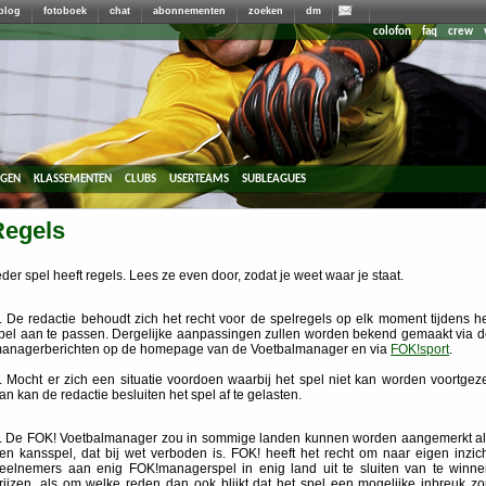
blog
fotoboek
chat
abonnementen
zoeken
dm
colofon
faq
crew
agen
klassementen
clubs
userteams
subleagues
Regels
eder spel heeft regels. Lees ze even door, zodat je weet waar je staat.
. De redactie behoudt zich het recht voor de spelregels op elk moment tijdens h
pel aan te passen. Dergelijke aanpassingen zullen worden bekend gemaakt via 
anagerberichten op de homepage van de Voetbalmanager en via
FOK!sport
.
. Mocht er zich een situatie voordoen waarbij het spel niet kan worden voortgez
an kan de redactie besluiten het spel af te gelasten.
. De FOK! Voetbalmanager zou in sommige landen kunnen worden aangemerkt al
en kansspel, dat bij wet verboden is. FOK! heeft het recht om naar eigen inzic
eelnemers aan enig FOK!managerspel in enig land uit te sluiten van te winne
rijzen, als om welke reden dan ook blijkt dat het spel een mogelijke inbreuk z