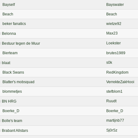
Bayself
Bayswater
Beach
Beach
beker fanatics
wietze92
Max23
Belonna
Loekster
Bestuur tegen de Muur
Bierteam
brutes1989
s0k
blaat
Black Swans
RedKingdom
Blatter's mobsquad
VerrekteZakHooi
blommetjes
stefblom1
Ruudt
BN HRG
Boerke_D
Boerke_D
martijnb77
Bolle's team
Sj0rSz
Brabant Allstars