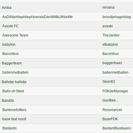
nirvana
Arriba
AsDiNieHiepHiepHoeraIsDanWitIkUtNieMir
broodjehagelslag
Avaski FC
avaski
Awesome Team
TheJanitor
babylon
stbabylon
Baconbus
Baconbus
baggerbaas
Baggerteam
ballenmetballen
ballenmetballen
Slein83
Balletje balletje
Balls-of-Steel
FOKdeManager
GunBee...
Bandits
Bankroetzitters
Resonancer
base faal nooit
BaseFOK
Bastards
BastardBastiaans