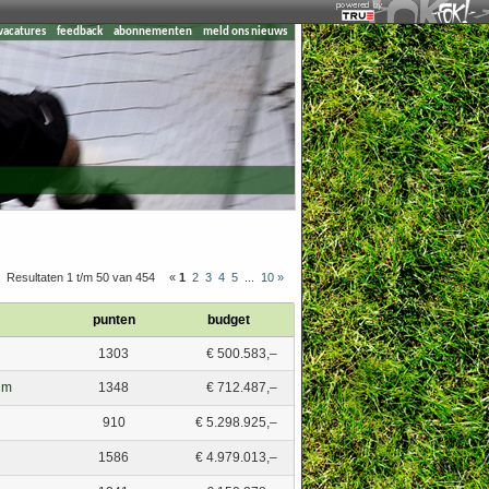
vacatures
feedback
abonnementen
meld ons nieuws
Resultaten 1 t/m 50 van 454
«
1
2
3
4
5
...
10
»
punten
budget
1303
€ 500.583,–
um
1348
€ 712.487,–
910
€ 5.298.925,–
1586
€ 4.979.013,–