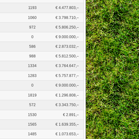
1193
€ 4.477.803,–
1060
€ 3.798.710,–
972
€ 5.806.250,–
0
€ 9.000.000,–
586
€ 2.873.032,–
988
€ 5.812.500,–
1334
€ 3.764.647,–
1283
€ 5.757.877,–
0
€ 9.000.000,–
1819
€ 1.296.808,–
572
€ 3.343.750,–
1530
€ 2.891,–
1565
€ 1.639.355,–
1485
€ 1.073.653,–