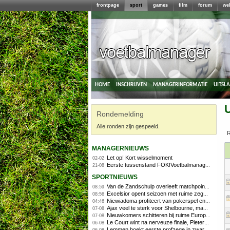
frontpage
sport
games
film
forum
we
home
inschrijven
managerinformatie
uitsl
Rondemelding
Alle ronden zijn gespeeld.
R
managernieuws
Let op! Kort wisselmoment
02-02
Eerste tussenstand FOK!Voetbalmanager 2014/2015
21-08
sportnieuws
Van de Zandschulp overleeft matchpoints, ook Griekspoor verder in Montreal
08:59
Excelsior opent seizoen met ruime zege op promovendus Cambuur
08:56
Niewiadoma profiteert van pokerspel en grijpt geel op Ventoux
04:46
Ajax veel te sterk voor Shelbourne, maar houdt schade beperkt
07-08
Nieuwkomers schitteren bij ruime Europese zege FC Twente
07-08
Le Court wint na nerveuze finale, Pieterse derde
06-08
Lemmen boekt eerste profzege in zware Ronde van Polen-rit