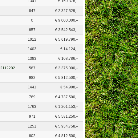
1341
€ 150.378,–
847
€ 2.327.529,–
0
€ 9.000.000,–
857
€ 3.542.543,–
1012
€ 5.619.790,–
1403
€ 14.124,–
1383
€ 108.786,–
22112202
587
€ 3.375.000,–
982
€ 5.812.500,–
1441
€ 54.998,–
789
€ 4.737.500,–
1763
€ 1.201.153,–
971
€ 5.581.250,–
1251
€ 5.934.758,–
802
€ 4.812.500,–