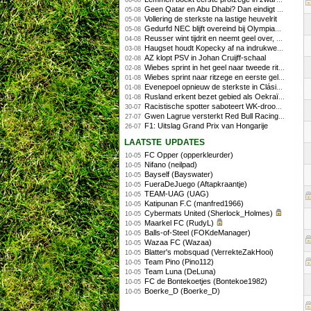
06-08
Geen Qatar en Abu Dhabi? Dan eindigt Formule 1-seizoen mogelijk in Europa
05-08
Vollering de sterkste na lastige heuvelrit
05-08
Gedurfd NEC blijft overeind bij Olympiakos
05-08
Reusser wint tijdrit en neemt geel over, Nooijen knap tweede
04-08
Haugset houdt Kopecky af na indrukwekkende solo van 86 kilometer
03-08
AZ klopt PSV in Johan Cruijff-schaal
02-08
Wiebes sprint in het geel naar tweede ritzege
02-08
Wiebes sprint naar ritzege en eerste gele trui in Tour Femmes
01-08
Evenepoel opnieuw de sterkste in Clásica San Sebastián
01-08
Rusland erkent bezet gebied als Oekraïens voor opheffing IOC-schorsing
01-08
Racistische spotter saboteert WK-droom van powerliftster
30-07
Gwen Lagrue versterkt Red Bull Racing vanaf 2027
27-07
F1: Uitslag Grand Prix van Hongarije
26-07
laatste updates
FC Opper (opperkleurder)
10-05
Nifano (neilpad)
10-05
Bayself (Bayswater)
10-05
FueraDeJuego (Aftapkraantje)
10-05
TEAM-UAG (UAG)
10-05
Katipunan F.C (manfred1966)
10-05
Cybermats United (Sherlock_Holmes)
10-05
Maarkel FC (RudyL)
10-05
Balls-of-Steel (FOKdeManager)
10-05
Wazaa FC (Wazaa)
10-05
Blatter's mobsquad (VerrekteZakHooi)
10-05
Team Pino (Pino112)
10-05
Team Luna (DeLuna)
10-05
FC de Bontekoetjes (Bontekoe1982)
10-05
Boerke_D (Boerke_D)
10-05