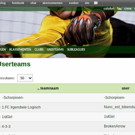
blog
fotoboek
chat
abonnementen
zoeken
dm
colofon
faq
crew
agen
klassementen
clubs
userteams
subleagues
Userteams
esultaten:
teamnaam
user
-Schorpioen-
-Schorpioen-
Nunc_est_bibend
1.FC Irgendwie Logisch
1stGirl
1stGirl
BrokenArrow
4-3-3