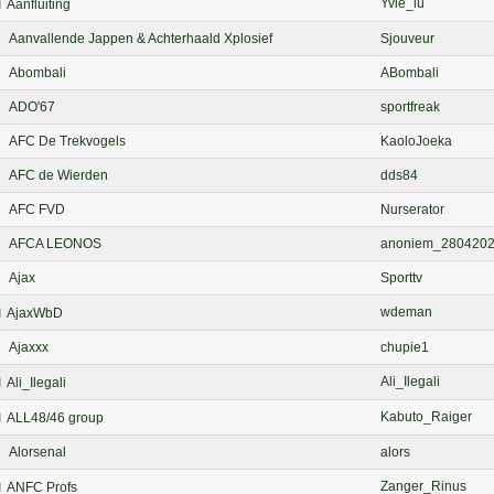
Yvie_lu
Aanfluiting
Aanvallende Jappen & Achterhaald Xplosief
Sjouveur
Abombali
ABombali
ADO'67
sportfreak
AFC De Trekvogels
KaoloJoeka
AFC de Wierden
dds84
AFC FVD
Nurserator
AFCA LEONOS
anoniem_280420
Ajax
Sporttv
wdeman
AjaxWbD
Ajaxxx
chupie1
Ali_Ilegali
Ali_Ilegali
Kabuto_Raiger
ALL48/46 group
Alorsenal
alors
Zanger_Rinus
ANFC Profs