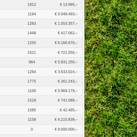
1912
€ 13.995,–
1164
€ 5.049.493,–
1283
€ 1.053.357,–
1448
€ 417.062,–
1255
€ 6.166.670,–
1521
€ 721.550,–
964
€ 5.931.250,–
1284
€ 3.633.024,–
1775
€ 261.243,–
1100
€ 5.969.179,–
1518
€ 741.088,–
1585
€ 42.495,–
1158
€ 4.215.839,–
0
€ 9.000.000,–