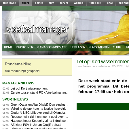
frontpage
sport
games
film
forum
weblog
fotoboek
chat
abonne
home
inschrijven
managerinformatie
uitslagen
klassementen
clubs
us
Let op! Kort wisselmomen
Rondemelding
Geschreven door redactie op 02-02-2015 @
Alle ronden zijn gespeeld.
Deze week staat er in de
managernieuws
het programma. Dit bet
Let op! Kort wisselmoment
02-02
februari 17.59 uur
hebt om
Eerste tussenstand FOK!Voetbalmanager 2014/2015
21-08
sportnieuws
Geen Qatar en Abu Dhabi? Dan eindigt Formule 1-seizoen mogelijk in Europa
05-08
Vollering de sterkste na lastige heuvelrit
05-08
Gedurfd NEC blijft overeind bij Olympiakos
05-08
Reusser wint tijdrit en neemt geel over, Nooijen knap tweede
04-08
Haugset houdt Kopecky af na indrukwekkende solo van 86 kilometer
03-08
AZ klopt PSV in Johan Cruijff-schaal
02-08
Wiebes sprint in het geel naar tweede ritzege