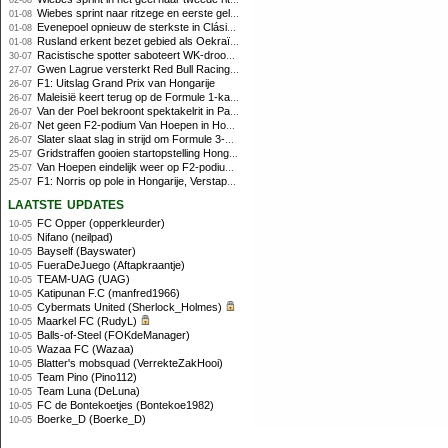
02-08
Wiebes sprint naar ritzege en eerste gele trui in Tour Femmes
01-08
Evenepoel opnieuw de sterkste in Clásica San Sebastián
01-08
Rusland erkent bezet gebied als Oekraïens voor opheffing IOC-schorsing
01-08
Racistische spotter saboteert WK-droom van powerliftster
30-07
Gwen Lagrue versterkt Red Bull Racing vanaf 2027
27-07
F1: Uitslag Grand Prix van Hongarije
26-07
Maleisië keert terug op de Formule 1-kalender in 2026
26-07
Van der Poel bekroont spektakelrit in Parijs met nipte zege; eindzege Pogacar
26-07
Net geen F2-podium Van Hoepen in Hongarije, Leon maakt indruk
26-07
Slater slaat slag in strijd om Formule 3-kampioenschap op Hungaroring
26-07
Gridstraffen gooien startopstelling Hongaarse Grand Prix flink overhoop
25-07
Van Hoepen eindelijk weer op F2-podium, Mini wint sprintrace op Hungaroring
25-07
F1: Norris op pole in Hongarije, Verstappen zesde
25-07
laatste updates
FC Opper (opperkleurder)
10-05
Nifano (neilpad)
10-05
Bayself (Bayswater)
10-05
FueraDeJuego (Aftapkraantje)
10-05
TEAM-UAG (UAG)
10-05
Katipunan F.C (manfred1966)
10-05
Cybermats United (Sherlock_Holmes)
10-05
Maarkel FC (RudyL)
10-05
Balls-of-Steel (FOKdeManager)
10-05
Wazaa FC (Wazaa)
10-05
Blatter's mobsquad (VerrekteZakHooi)
10-05
Team Pino (Pino112)
10-05
Team Luna (DeLuna)
10-05
FC de Bontekoetjes (Bontekoe1982)
10-05
Boerke_D (Boerke_D)
10-05