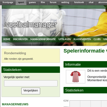
frontpage
sport
games
film
forum
weblog
fotoboek
chat
abonne
home
inschrijven
managerinformatie
uitslagen
klassementen
clubs
us
Spelerinformatie 
Rondemelding
Alle ronden zijn gespeeld.
Informatie
Statistieken
Dit is een verd
Oorspronkelijk 
Vergelijk speler met:
Momenteel kost
Statistieken
€2M
managernieuws