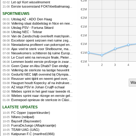
€2M
Let op! Kort wisselmoment
02-02
Eerste tussenstand FOK!Voetbalmanager 2014/2015
21-08
€2M
sportnieuws
€2M
Uitslag AZ - ADO Den Haag
00:01
Vollering slaat dubbelslag in Nice en neemt geel over
08-08
€1M
Uitslag PSV - Fortuna Sittard
08-08
Uitslag NEC - Telstar
08-08
€1M
Van de Zandschulp overleeft matchpoints, ook Griekspoor verder in Montreal
08-08
Excelsior opent seizoen met ruime zege op promovendus Cambuur
08-08
€1M
Niewiadoma profiteert van pokerspel en grijpt geel op Ventoux
08-08
Ajax veel te sterk voor Shelbourne, maar houdt schade beperkt
07-08
€1M
Nieuwkomers schitteren bij ruime Europese zege FC Twente
07-08
Le Court wint na nerveuze finale, Pieterse derde
06-08
Lemmen boekt eerste profzege in zware Ronde van Polen-rit
€1M
06-08
1
2
3
4
Geen Qatar en Abu Dhabi? Dan eindigt Formule 1-seizoen mogelijk in Europa
05-08
Vollering de sterkste na lastige heuvelrit
05-08
Gedurfd NEC blijft overeind bij Olympiakos
05-08
Reusser wint tijdrit en neemt geel over, Nooijen knap tweede
04-08
Wa
Haugset houdt Kopecky af na indrukwekkende solo van 86 kilometer
03-08
AZ klopt PSV in Johan Cruijff-schaal
02-08
Wiebes sprint in het geel naar tweede ritzege
02-08
Wiebes sprint naar ritzege en eerste gele trui in Tour Femmes
01-08
Evenepoel opnieuw de sterkste in Clásica San Sebastián
01-08
laatste updates
FC Opper (opperkleurder)
10-05
Nifano (neilpad)
10-05
Bayself (Bayswater)
10-05
FueraDeJuego (Aftapkraantje)
10-05
TEAM-UAG (UAG)
10-05
Katipunan F.C (manfred1966)
10-05