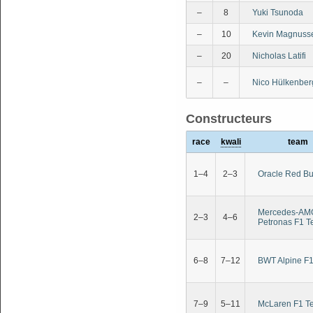
–
8
Yuki Tsunoda
–
10
Kevin Magnuss
–
20
Nicholas Latifi
–
–
Nico Hülkenber
Constructeurs
race
kwali
team
1–4
2–3
Oracle Red Bu
Mercedes-AM
2–3
4–6
Petronas F1 
6–8
7–12
BWT Alpine F
7–9
5–11
McLaren F1 T