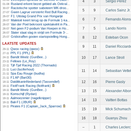
01-08
4
3
Sergio Perez
Rusland erkent bezet gebied als Oekraïens voor opheffing IOC-schorsing
01-08
Racistische spotter saboteert WK-droom van powerliftster
30-07
5
9
Carlos Sainz Jr.
Gwen Lagrue versterkt Red Bull Racing vanaf 2027
27-07
F1: Uitslag Grand Prix van Hongarije
26-07
6
7
Fernando Alons
Maleisië keert terug op de Formule 1-kalender in 2026
26-07
Van der Poel bekroont spektakelrit in Parijs met nipte zege; eindzege Pogacar
26-07
7
5
Lando Norris
Net geen F2-podium Van Hoepen in Hongarije, Leon maakt indruk
26-07
Slater slaat slag in strijd om Formule 3-kampioenschap op Hungaroring
26-07
Gridstraffen gooien startopstelling Hongaarse Grand Prix flink overhoop
25-07
8
12
Esteban Ocon
laatste updates
9
11
Daniel Ricciard
Qwox racing (qwox)
29-11
PPL F1 (PPL)
27-11
Bandit Weelz (GunBee...)
10
17
Lance Stroll
24-11
Fellows (Le_Roy)
23-11
Tjif-Tjaf Racing 2022 (Thornado)
22-11
Luci (luciferhout)
21-11
11
14
Sebastian Vette
Spa Eau Rouge (budha)
21-11
F1 AP (Bart30)
21-11
DatditkaninNederland (Tassendief)
12
16
Pierre Gasly
18-11
FixitFrank Racing (fixitfrank)
18-11
Bandit Weelz (GunBee...)
18-11
13
15
Alexander Albo
Komschijf (Rydan)
18-11
Aalmoezenier (nagelknipper)
18-11
14
13
Valtteri Bottas
Bali-F1 (JBUR)
18-11
Pirates F1 (Captain_Jack_Sparrow)
18-11
15
19
Mick Schumach
16
18
Guanyu Zhou
–
1
Charles Leclerc