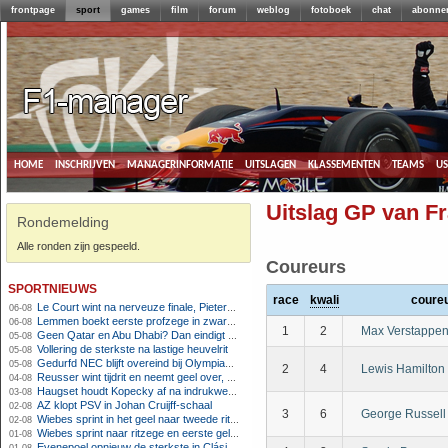
frontpage
sport
games
film
forum
weblog
fotoboek
chat
abonne
home
inschrijven
managerinformatie
uitslagen
klassementen
teams
u
Uitslag GP van Fr
Rondemelding
Alle ronden zijn gespeeld.
Coureurs
sportnieuws
race
kwali
coure
Le Court wint na nerveuze finale, Pieterse derde
06-08
Lemmen boekt eerste profzege in zware Ronde van Polen-rit
06-08
1
2
Max Verstappe
Geen Qatar en Abu Dhabi? Dan eindigt Formule 1-seizoen mogelijk in Europa
05-08
Vollering de sterkste na lastige heuvelrit
05-08
Gedurfd NEC blijft overeind bij Olympiakos
05-08
2
4
Lewis Hamilton
Reusser wint tijdrit en neemt geel over, Nooijen knap tweede
04-08
Haugset houdt Kopecky af na indrukwekkende solo van 86 kilometer
03-08
AZ klopt PSV in Johan Cruijff-schaal
02-08
3
6
George Russell
Wiebes sprint in het geel naar tweede ritzege
02-08
Wiebes sprint naar ritzege en eerste gele trui in Tour Femmes
01-08
Evenepoel opnieuw de sterkste in Clásica San Sebastián