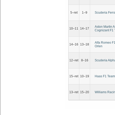
5–ret
1–9
Scuderia Ferra
Aston Martin 
10–11
14–17
Cognizant F1
Alfa Romeo F
14–16
13–18
Orlen
12–ret
8–16
Scuderia Alph
15–ret
10–19
Haas F1 Team
13–ret
15–20
Williams Raci