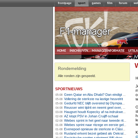
frontpage
sport
games
film
forum
we
home
inschrijven
managerinformatie
uitsl
Rondemelding
Alle ronden zijn gespeeld.
H
J
sportnieuws
m
Geen Qatar en Abu Dhabi? Dan eindigt Formule 1-seizoen mogelijk in Europa
o
05-08
Vollering de sterkste na lastige heuvelrit
w
05-08
Gedurfd NEC blijft overeind bij Olympiakos
05-08
O
Reusser wint tijdrit en neemt geel over, Nooijen knap tweede
04-08
s
Haugset houdt Kopecky af na indrukwekkende solo van 86 kilometer
03-08
h
AZ klopt PSV in Johan Cruijff-schaal
02-08
k
Wiebes sprint in het geel naar tweede ritzege
02-08
w
Wiebes sprint naar ritzege en eerste gele trui in Tour Femmes
01-08
Evenepoel opnieuw de sterkste in Clásica San Sebastián
01-08
K
Rusland erkent bezet gebied als Oekraïens voor opheffing IOC-schorsing
01-08
d
Racistische spotter saboteert WK-droom van powerliftster