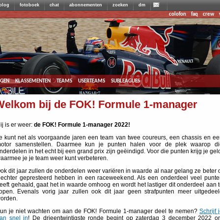
blog
fotoboek
chat
abonnementen
zoeken
dm
colofon
faq
crew
agen
klassementen
teams
userteams
subleagues
Welkom bij de FOK! Formule 1-manager
ij is er weer:
de FOK! Formule 1-manager 2022!
e kunt net als voorgaande jaren een team van twee coureurs, een chassis en e
otor samenstellen. Daarmee kun je punten halen voor de plek waarop di
nderdelen in het echt bij een grand prix zijn geëindigd. Voor die punten krijg je gel
aarmee je je team weer kunt verbeteren.
ok dit jaar zullen de onderdelen weer variëren in waarde al naar gelang ze beter 
lechter gepresteerd hebben in een raceweekend. Als een onderdeel veel punte
eeft gehaald, gaat het in waarde omhoog en wordt het lastiger dit onderdeel aan 
open. Evenals vorig jaar zullen ook dit jaar geen strafpunten meer uitgedee
orden.
un je niet wachten om aan de FOK! Formule 1-manager deel te nemen?
Schrijf 
an snel in
! De drieentwintigste ronde begint op zaterdag 3 december 2022 o