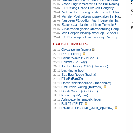
30-07
2
Gwen Lagrue versterkt Red Bull Racing vanaf 2027
27-07
F1: Uitslag Grand Prix van Hongarije
26-07
K
Maleisië keert terug op de Formule 1-kalender in 2026
26-07
h
Van der Poel bekroont spektakelrit in Parijs met nipte zege; eindzege Pogacar
26-07
Net geen F2-podium Van Hoepen in Hongarije, Leon maakt indruk
26-07
T
Slater slaat slag in strijd om Formule 3-kampioenschap op Hungaroring
26-07
p
Gridstraffen gooien startopstelling Hongaarse Grand Prix flink overhoop
25-07
Van Hoepen eindelijk weer op F2-podium, Mini wint sprintrace op Hungaroring
25-07
F1: Norris op pole in Hongarije, Verstappen zesde
25-07
laatste updates
Qwox racing (qwox)
29-11
PPL F1 (PPL)
27-11
Bandit Weelz (GunBee...)
24-11
Fellows (Le_Roy)
23-11
Tjif-Tjaf Racing 2022 (Thornado)
22-11
Luci (luciferhout)
21-11
Spa Eau Rouge (budha)
21-11
F1 AP (Bart30)
21-11
DatditkaninNederland (Tassendief)
18-11
FixitFrank Racing (fixitfrank)
18-11
Bandit Weelz (GunBee...)
18-11
Komschijf (Rydan)
18-11
Aalmoezenier (nagelknipper)
18-11
Bali-F1 (JBUR)
18-11
Pirates F1 (Captain_Jack_Sparrow)
18-11