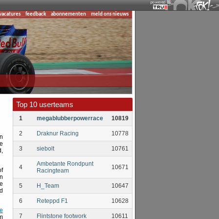
vacatures
feedback
abonnementen
meld ons nieuws
Top 10 userteams
1
megablubberpowerrace
10819
2
Draknur Racing
10778
en
e
3
siebolt
10761
d,
Ambetante Rondpunt
4
10671
of
Racingteam
n
te
5
H_Team
10647
ld
6
Reteppd F1
10628
je
7
Flintstone footwork
10611
m