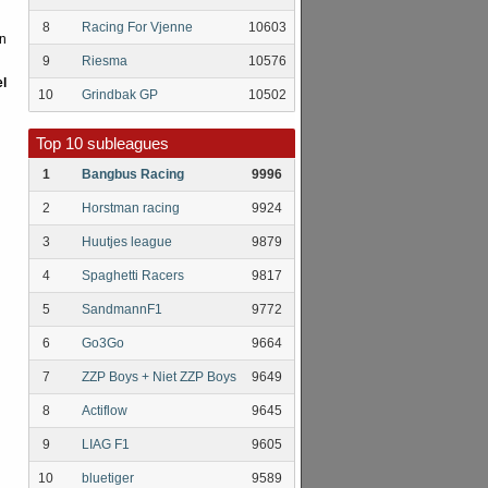
8
Racing For Vjenne
10603
en
9
Riesma
10576
l
10
Grindbak GP
10502
Top 10 subleagues
1
Bangbus Racing
9996
2
Horstman racing
9924
3
Huutjes league
9879
4
Spaghetti Racers
9817
5
SandmannF1
9772
6
Go3Go
9664
7
ZZP Boys + Niet ZZP Boys
9649
8
Actiflow
9645
9
LIAG F1
9605
10
bluetiger
9589