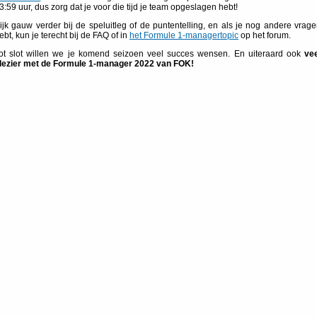
3:59 uur, dus zorg dat je voor die tijd je team opgeslagen hebt!
ijk gauw verder bij de speluitleg of de puntentelling, en als je nog andere vrag
ebt, kun je terecht bij de FAQ of in
het Formule 1-managertopic
op het forum.
ot slot willen we je komend seizoen veel succes wensen. En uiteraard ook
vee
lezier met de Formule 1-manager 2022 van FOK!