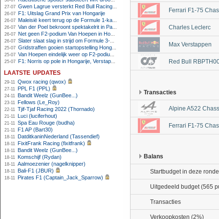
30-07
Gwen Lagrue versterkt Red Bull Racing vanaf 2027
27-07
Ferrari F1-75 Chas
F1: Uitslag Grand Prix van Hongarije
26-07
Maleisië keert terug op de Formule 1-kalender in 2026
26-07
Van der Poel bekroont spektakelrit in Parijs met nipte zege; eindzege Pogacar
Charles Leclerc
26-07
Net geen F2-podium Van Hoepen in Hongarije, Leon maakt indruk
26-07
Slater slaat slag in strijd om Formule 3-kampioenschap op Hungaroring
26-07
Max Verstappen
Gridstraffen gooien startopstelling Hongaarse Grand Prix flink overhoop
25-07
Van Hoepen eindelijk weer op F2-podium, Mini wint sprintrace op Hungaroring
25-07
F1: Norris op pole in Hongarije, Verstappen zesde
Red Bull RBPTH00
25-07
laatste updates
Qwox racing (qwox)
29-11
PPL F1 (PPL)
27-11
Transacties
Bandit Weelz (GunBee...)
24-11
Fellows (Le_Roy)
23-11
Alpine A522 Chass
Tjif-Tjaf Racing 2022 (Thornado)
22-11
Luci (luciferhout)
21-11
Spa Eau Rouge (budha)
21-11
Ferrari F1-75 Chas
F1 AP (Bart30)
21-11
DatditkaninNederland (Tassendief)
18-11
FixitFrank Racing (fixitfrank)
18-11
Bandit Weelz (GunBee...)
18-11
Balans
Komschijf (Rydan)
18-11
Aalmoezenier (nagelknipper)
18-11
Bali-F1 (JBUR)
Startbudget in deze ronde
18-11
Pirates F1 (Captain_Jack_Sparrow)
18-11
Uitgedeeld budget (565 p
Transacties
Verkoopkosten (2%)