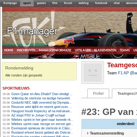
frontpage
sport
games
film
forum
weblog
fotoboek
chat
abonne
home
inschrijven
managerinformatie
uitslagen
klassementen
teams
u
Teamgesc
Rondemelding
Team
F1 AP
(
Ba
Alle ronden zijn gespeeld.
sportnieuws
Profiel
Teamgesch
Geen Qatar en Abu Dhabi? Dan eindigt Formule 1-seizoen mogelijk in Europa
05-08
Vollering de sterkste na lastige heuvelrit
05-08
Gedurfd NEC blijft overeind bij Olympiakos
05-08
Reusser wint tijdrit en neemt geel over, Nooijen knap tweede
04-08
#23: GP van 
Haugset houdt Kopecky af na indrukwekkende solo van 86 kilometer
03-08
AZ klopt PSV in Johan Cruijff-schaal
02-08
Wiebes sprint in het geel naar tweede ritzege
02-08
onderdeel
Wiebes sprint naar ritzege en eerste gele trui in Tour Femmes
01-08
Evenepoel opnieuw de sterkste in Clásica San Sebastián
01-08
Rusland erkent bezet gebied als Oekraïens voor opheffing IOC-schorsing
01-08
Teamsamenstelling
Racistische spotter saboteert WK-droom van powerliftster