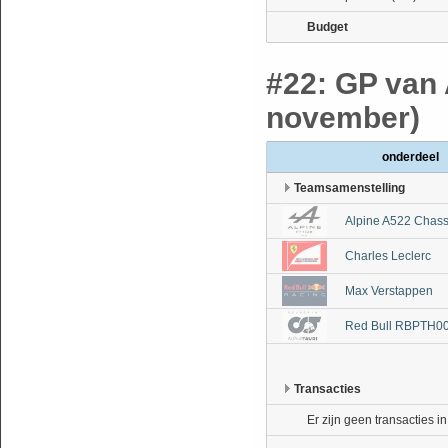
Budget
#22: GP van 
november)
onderdeel
Teamsamenstelling
Alpine A522 Chass
Charles Leclerc
Max Verstappen
Red Bull RBPTH00
Transacties
Er zijn geen transacties i