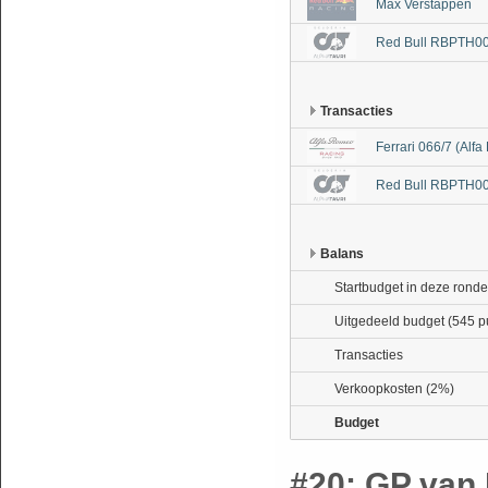
Max Verstappen
Red Bull RBPTH00
Transacties
Ferrari 066/7 (Alf
Red Bull RBPTH00
Balans
Startbudget in deze ronde
Uitgedeeld budget (545 p
Transacties
Verkoopkosten (2%)
Budget
#20: GP van 