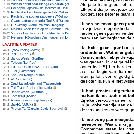
02-08
Wiebes sprint naar ritzege en eerste gele trui in Tour Femmes
Als je je team goed hebt u
01-08
Evenepoel opnieuw de sterkste in Clásica San Sebastián
01-08
Elk punt die je met jouw te
Rusland erkent bezet gebied als Oekraïens voor opheffing IOC-schorsing
01-08
budget. Hoe beter je team is
Racistische spotter saboteert WK-droom van powerliftster
30-07
Gwen Lagrue versterkt Red Bull Racing vanaf 2027
27-07
Ik heb helemaal geen pu
F1: Uitslag Grand Prix van Hongarije
26-07
Er zijn twee mogelijkheden. 
Maleisië keert terug op de Formule 1-kalender in 2026
26-07
hebben geen punten verdien
Van der Poel bekroont spektakelrit in Parijs met nipte zege; eindzege Pogacar
26-07
Net geen F2-podium Van Hoepen in Hongarije, Leon maakt indruk
team aan het begin van de r
26-07
laatste updates
Ik heb geen punten g
Qwox racing (qwox)
29-11
onderdelen. Wat is er geb
PPL F1 (PPL)
27-11
Waarschijnlijk heb je de wi
Bandit Weelz (GunBee...)
24-11
was gegaan. In dat geval kr
Fellows (Le_Roy)
23-11
onderdeel. Bij het bereke
Tjif-Tjaf Racing 2022 (Thornado)
22-11
Luci (luciferhout)
aan het begin van die ron
21-11
Spa Eau Rouge (budha)
21-11
want je kunt een ongeldig 
F1 AP (Bart30)
21-11
gesloten is, kun je niet wiss
DatditkaninNederland (Tassendief)
18-11
FixitFrank Racing (fixitfrank)
18-11
Ik had precies uitgereke
Bandit Weelz (GunBee...)
18-11
nu kan ik het toch niet be
Komschijf (Rydan)
18-11
Bij elke verkoop van een o
Aalmoezenier (nagelknipper)
18-11
Bali-F1 (JBUR)
In je winkelmandje aan de 
18-11
Pirates F1 (Captain_Jack_Sparrow)
18-11
de verkoopkosten weergege
Ik heb vorig jaar meegeda
meespelen. Waarom krijg i
Competities staan los van
opnieuw inschrijven, ook