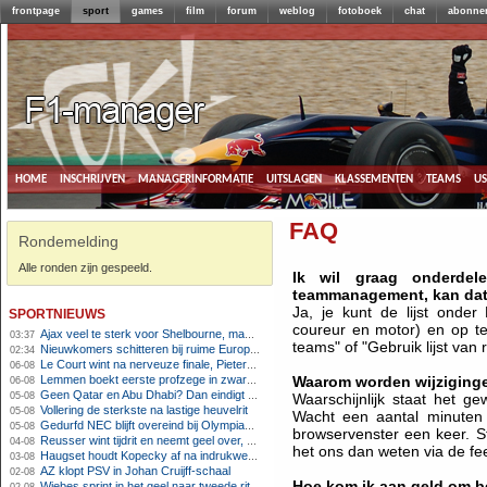
frontpage
sport
games
film
forum
weblog
fotoboek
chat
abonne
home
inschrijven
managerinformatie
uitslagen
klassementen
teams
u
FAQ
Rondemelding
Alle ronden zijn gespeeld.
Ik wil graag onderde
teammanagement, kan da
sportnieuws
Ja, je kunt de lijst onder
coureur en motor) en op te
Ajax veel te sterk voor Shelbourne, maar houdt schade beperkt
03:37
teams" of "Gebruik lijst van r
Nieuwkomers schitteren bij ruime Europese zege FC Twente
02:34
Le Court wint na nerveuze finale, Pieterse derde
06-08
Lemmen boekt eerste profzege in zware Ronde van Polen-rit
Waarom worden wijziging
06-08
Geen Qatar en Abu Dhabi? Dan eindigt Formule 1-seizoen mogelijk in Europa
05-08
Waarschijnlijk staat het g
Vollering de sterkste na lastige heuvelrit
05-08
Wacht een aantal minuten
Gedurfd NEC blijft overeind bij Olympiakos
05-08
browservenster een keer. St
Reusser wint tijdrit en neemt geel over, Nooijen knap tweede
04-08
het ons dan weten via de fe
Haugset houdt Kopecky af na indrukwekkende solo van 86 kilometer
03-08
AZ klopt PSV in Johan Cruijff-schaal
02-08
Hoe kom ik aan geld om b
Wiebes sprint in het geel naar tweede ritzege