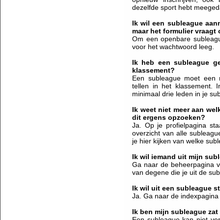
dezelfde sport hebt meeged
Ik wil een subleague aa
maar het formulier vraag
Om een openbare subleague
voor het wachtwoord leeg.
Ik heb een subleague gem
klassement?
Een subleague moet een 
tellen in het klassement.
minimaal drie leden in je su
Ik weet niet meer aan wel
dit ergens opzoeken?
Ja. Op je profielpagina staa
overzicht van alle subleag
je hier kijken van welke sub
Ik wil iemand uit mijn su
Ga naar de beheerpagina v
van degene die je uit de su
Ik wil uit een subleague 
Ja. Ga naar de indexpagina v
Ik ben mijn subleague zat
Een subleague kan niet ver