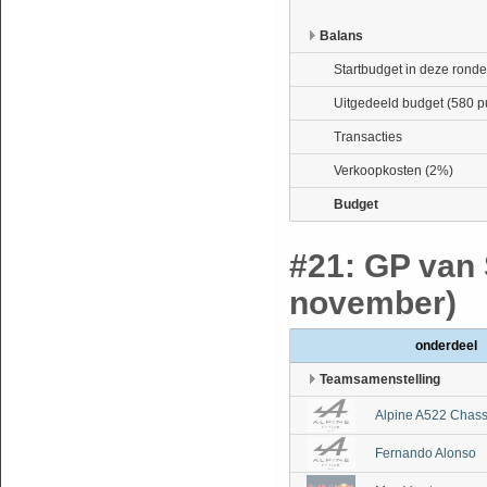
Balans
Startbudget in deze ronde
Uitgedeeld budget (580 p
Transacties
Verkoopkosten (2%)
Budget
#21: GP van 
november)
onderdeel
Teamsamenstelling
Alpine A522 Chass
Fernando Alonso