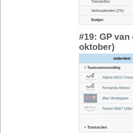
Transacties
Verkoopkosten (2%)
Budget
#19: GP van 
oktober)
onderdeel
Teamsamenstelling
Alpine A522 Chass
Fernando Alonso
Max Verstappen
Ferrari 066/7 (Alf
Transacties