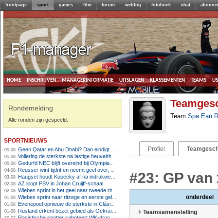
frontpage
sport
games
film
forum
weblog
fotoboek
chat
abonne
home
inschrijven
managerinformatie
uitslagen
klassementen
teams
u
Teamgesc
Rondemelding
Team
Spa Eau 
Alle ronden zijn gespeeld.
sportnieuws
Profiel
Teamgesch
Geen Qatar en Abu Dhabi? Dan eindigt Formule 1-seizoen mogelijk in Europa
05-08
Vollering de sterkste na lastige heuvelrit
05-08
Gedurfd NEC blijft overeind bij Olympiakos
05-08
Reusser wint tijdrit en neemt geel over, Nooijen knap tweede
04-08
#23: GP van 
Haugset houdt Kopecky af na indrukwekkende solo van 86 kilometer
03-08
AZ klopt PSV in Johan Cruijff-schaal
02-08
Wiebes sprint in het geel naar tweede ritzege
02-08
onderdeel
Wiebes sprint naar ritzege en eerste gele trui in Tour Femmes
01-08
Evenepoel opnieuw de sterkste in Clásica San Sebastián
01-08
Rusland erkent bezet gebied als Oekraïens voor opheffing IOC-schorsing
01-08
Teamsamenstelling
Racistische spotter saboteert WK-droom van powerliftster