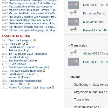
30-07
Gwen Lagrue versterkt Red Bull Racing vanaf 2027
27-07
Red Bull RB18 Ch
F1: Uitslag Grand Prix van Hongarije
26-07
Maleisië keert terug op de Formule 1-kalender in 2026
26-07
Van der Poel bekroont spektakelrit in Parijs met nipte zege; eindzege Pogacar
Fernando Alonso
26-07
Net geen F2-podium Van Hoepen in Hongarije, Leon maakt indruk
26-07
Slater slaat slag in strijd om Formule 3-kampioenschap op Hungaroring
26-07
Max Verstappen
Gridstraffen gooien startopstelling Hongaarse Grand Prix flink overhoop
25-07
Van Hoepen eindelijk weer op F2-podium, Mini wint sprintrace op Hungaroring
25-07
F1: Norris op pole in Hongarije, Verstappen zesde
Renault E-Tech R
25-07
laatste updates
Qwox racing (qwox)
29-11
PPL F1 (PPL)
27-11
Transacties
Bandit Weelz (GunBee...)
24-11
Fellows (Le_Roy)
23-11
Alpine A522 Chass
Tjif-Tjaf Racing 2022 (Thornado)
22-11
Luci (luciferhout)
21-11
Spa Eau Rouge (budha)
21-11
Red Bull RB18 Ch
F1 AP (Bart30)
21-11
DatditkaninNederland (Tassendief)
18-11
FixitFrank Racing (fixitfrank)
18-11
Bandit Weelz (GunBee...)
18-11
Balans
Komschijf (Rydan)
18-11
Aalmoezenier (nagelknipper)
18-11
Bali-F1 (JBUR)
Startbudget in deze ronde
18-11
Pirates F1 (Captain_Jack_Sparrow)
18-11
Uitgedeeld budget (417 p
Transacties
Verkoopkosten (2%)