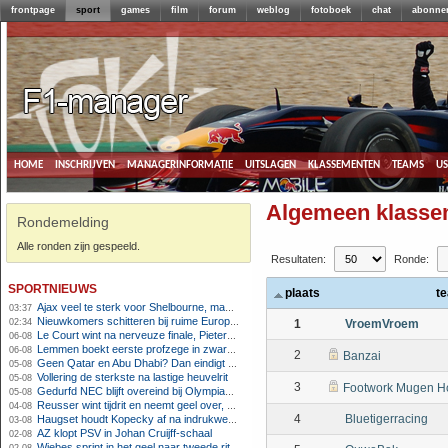
frontpage
sport
games
film
forum
weblog
fotoboek
chat
abonne
home
inschrijven
managerinformatie
uitslagen
klassementen
teams
u
Algemeen klasse
Rondemelding
Alle ronden zijn gespeeld.
Resultaten:
Ronde:
sportnieuws
plaats
t
Ajax veel te sterk voor Shelbourne, maar houdt schade beperkt
03:37
Nieuwkomers schitteren bij ruime Europese zege FC Twente
02:34
1
VroemVroem
Le Court wint na nerveuze finale, Pieterse derde
06-08
Lemmen boekt eerste profzege in zware Ronde van Polen-rit
06-08
2
Banzai
Geen Qatar en Abu Dhabi? Dan eindigt Formule 1-seizoen mogelijk in Europa
05-08
Vollering de sterkste na lastige heuvelrit
05-08
3
Footwork Mugen H
Gedurfd NEC blijft overeind bij Olympiakos
05-08
Reusser wint tijdrit en neemt geel over, Nooijen knap tweede
04-08
4
Bluetigerracing
Haugset houdt Kopecky af na indrukwekkende solo van 86 kilometer
03-08
AZ klopt PSV in Johan Cruijff-schaal
02-08
Wiebes sprint in het geel naar tweede ritzege