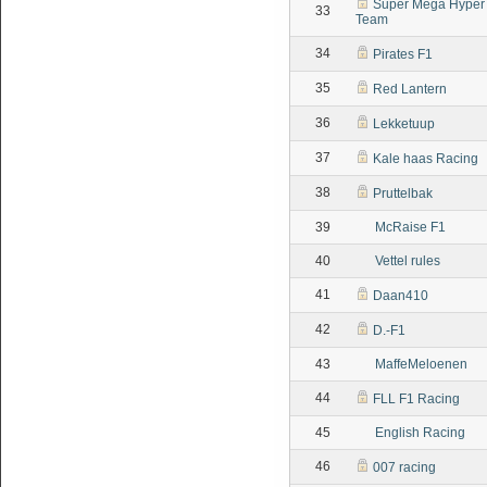
Super Mega Hyper 
33
Team
34
Pirates F1
35
Red Lantern
36
Lekketuup
37
Kale haas Racing
38
Pruttelbak
39
McRaise F1
40
Vettel rules
41
Daan410
42
D.-F1
43
MaffeMeloenen
44
FLL F1 Racing
45
English Racing
46
007 racing