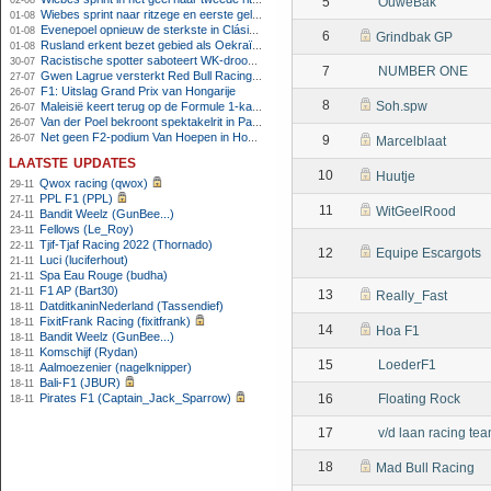
02-08
5
OuweBak
Wiebes sprint naar ritzege en eerste gele trui in Tour Femmes
01-08
Evenepoel opnieuw de sterkste in Clásica San Sebastián
01-08
6
Grindbak GP
Rusland erkent bezet gebied als Oekraïens voor opheffing IOC-schorsing
01-08
Racistische spotter saboteert WK-droom van powerliftster
30-07
7
NUMBER ONE
Gwen Lagrue versterkt Red Bull Racing vanaf 2027
27-07
F1: Uitslag Grand Prix van Hongarije
26-07
8
Soh.spw
Maleisië keert terug op de Formule 1-kalender in 2026
26-07
Van der Poel bekroont spektakelrit in Parijs met nipte zege; eindzege Pogacar
26-07
Net geen F2-podium Van Hoepen in Hongarije, Leon maakt indruk
26-07
9
Marcelblaat
laatste updates
10
Huutje
Qwox racing (qwox)
29-11
PPL F1 (PPL)
27-11
11
WitGeelRood
Bandit Weelz (GunBee...)
24-11
Fellows (Le_Roy)
23-11
Tjif-Tjaf Racing 2022 (Thornado)
22-11
12
Equipe Escargots
Luci (luciferhout)
21-11
Spa Eau Rouge (budha)
21-11
F1 AP (Bart30)
21-11
13
Really_Fast
DatditkaninNederland (Tassendief)
18-11
FixitFrank Racing (fixitfrank)
18-11
14
Hoa F1
Bandit Weelz (GunBee...)
18-11
Komschijf (Rydan)
18-11
15
LoederF1
Aalmoezenier (nagelknipper)
18-11
Bali-F1 (JBUR)
18-11
Pirates F1 (Captain_Jack_Sparrow)
16
Floating Rock
18-11
17
v/d laan racing te
18
Mad Bull Racing