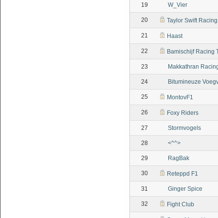
19
W_Vier
20
Taylor Swift Racin
21
Haast
22
Bamischijf Racing
23
Makkathran Racin
24
Bitumineuze Voeg
25
MontovF1
26
Foxy Riders
27
Stormvogels
28
<^^>
29
RagBak
30
Reteppd F1
31
Ginger Spice
32
Fight Club