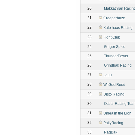
20
Makkathran Racin
21
Creeperhaze
22
Kale haas Racing
23
Fight Club
24
Ginger Spice
25
ThunderPower
26
Grindbak Racing
27
Lauu
28
WitGeelRood
29
Disto Racing
30
Ocbar Racing Tea
31
Unleash the Lion
32
PattyRacing
33
RagBak