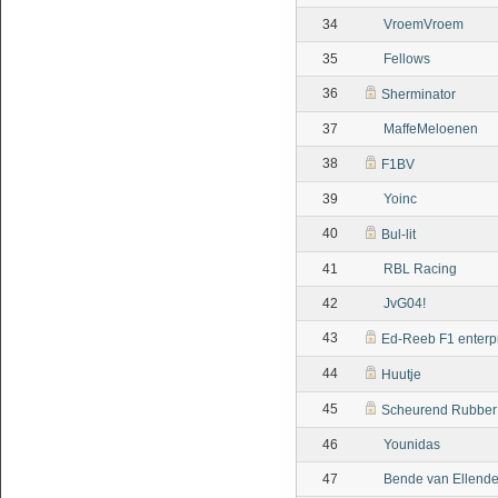
34
VroemVroem
35
Fellows
36
Sherminator
37
MaffeMeloenen
38
F1BV
39
Yoinc
40
Bul-lit
41
RBL Racing
42
JvG04!
43
Ed-Reeb F1 enterp
44
Huutje
45
Scheurend Rubber
46
Younidas
47
Bende van Ellend