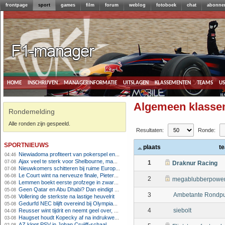
frontpage
sport
games
film
forum
weblog
fotoboek
chat
abonne
home
inschrijven
managerinformatie
uitslagen
klassementen
teams
u
Algemeen klasse
Rondemelding
Alle ronden zijn gespeeld.
Resultaten:
Ronde:
sportnieuws
plaats
t
Niewiadoma profiteert van pokerspel en grijpt geel op Ventoux
04:46
Ajax veel te sterk voor Shelbourne, maar houdt schade beperkt
07-08
1
Draknur Racing
Nieuwkomers schitteren bij ruime Europese zege FC Twente
07-08
Le Court wint na nerveuze finale, Pieterse derde
06-08
2
megablubberpower
Lemmen boekt eerste profzege in zware Ronde van Polen-rit
06-08
Geen Qatar en Abu Dhabi? Dan eindigt Formule 1-seizoen mogelijk in Europa
05-08
3
Ambetante Rondpu
Vollering de sterkste na lastige heuvelrit
05-08
Gedurfd NEC blijft overeind bij Olympiakos
05-08
4
siebolt
Reusser wint tijdrit en neemt geel over, Nooijen knap tweede
04-08
Haugset houdt Kopecky af na indrukwekkende solo van 86 kilometer
03-08
AZ klopt PSV in Johan Cruijff-schaal