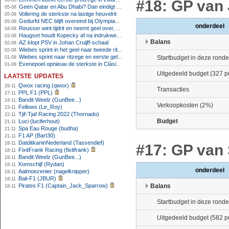
06-08
#18: GP van 
Geen Qatar en Abu Dhabi? Dan eindigt Formule 1-seizoen mogelijk in Europa
05-08
Vollering de sterkste na lastige heuvelrit
05-08
Gedurfd NEC blijft overeind bij Olympiakos
05-08
onderdeel
Reusser wint tijdrit en neemt geel over, Nooijen knap tweede
04-08
Haugset houdt Kopecky af na indrukwekkende solo van 86 kilometer
03-08
Balans
AZ klopt PSV in Johan Cruijff-schaal
02-08
Wiebes sprint in het geel naar tweede ritzege
02-08
Wiebes sprint naar ritzege en eerste gele trui in Tour Femmes
Startbudget in deze ronde
01-08
Evenepoel opnieuw de sterkste in Clásica San Sebastián
01-08
Uitgedeeld budget (327 p
laatste updates
Qwox racing (qwox)
29-11
Transacties
PPL F1 (PPL)
27-11
Bandit Weelz (GunBee...)
24-11
Verkoopkosten (2%)
Fellows (Le_Roy)
23-11
Tjif-Tjaf Racing 2022 (Thornado)
22-11
Budget
Luci (luciferhout)
21-11
Spa Eau Rouge (budha)
21-11
F1 AP (Bart30)
21-11
DatditkaninNederland (Tassendief)
18-11
#17: GP van 
FixitFrank Racing (fixitfrank)
18-11
Bandit Weelz (GunBee...)
18-11
Komschijf (Rydan)
18-11
onderdeel
Aalmoezenier (nagelknipper)
18-11
Bali-F1 (JBUR)
18-11
Pirates F1 (Captain_Jack_Sparrow)
Balans
18-11
Startbudget in deze ronde
Uitgedeeld budget (582 p