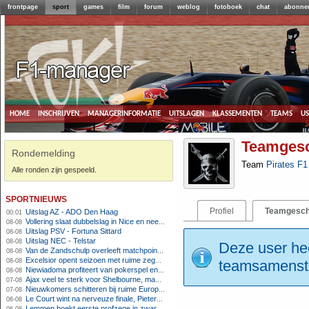
frontpage
sport
games
film
forum
weblog
fotoboek
chat
abonne
home
inschrijven
managerinformatie
uitslagen
klassementen
teams
u
Teamgesc
Rondemelding
Team
Pirates F1
Alle ronden zijn gespeeld.
sportnieuws
Profiel
Teamgesch
Uitslag AZ - ADO Den Haag
00:01
Vollering slaat dubbelslag in Nice en neemt geel over
08-08
Uitslag PSV - Fortuna Sittard
08-08
Uitslag NEC - Telstar
08-08
Deze user hee
Van de Zandschulp overleeft matchpoints, ook Griekspoor verder in Montreal
08-08
Excelsior opent seizoen met ruime zege op promovendus Cambuur
08-08
teamsamenstel
Niewiadoma profiteert van pokerspel en grijpt geel op Ventoux
08-08
Ajax veel te sterk voor Shelbourne, maar houdt schade beperkt
07-08
Nieuwkomers schitteren bij ruime Europese zege FC Twente
07-08
Le Court wint na nerveuze finale, Pieterse derde
06-08
Lemmen boekt eerste profzege in zware Ronde van Polen-rit