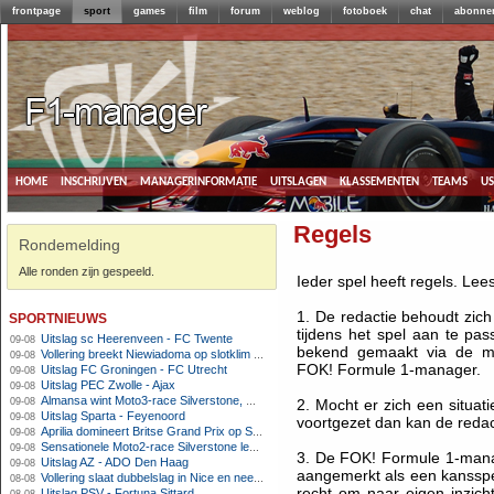
frontpage
sport
games
film
forum
weblog
fotoboek
chat
abonne
home
inschrijven
managerinformatie
uitslagen
klassementen
teams
u
Regels
Rondemelding
Alle ronden zijn gespeeld.
Ieder spel heeft regels. Lee
sportnieuws
1. De redactie behoudt zich
tijdens het spel aan te pa
Uitslag sc Heerenveen - FC Twente
09-08
bekend gemaakt via de m
Vollering breekt Niewiadoma op slotklim en pakt tweede eindzege
09-08
FOK! Formule 1-manager.
Uitslag FC Groningen - FC Utrecht
09-08
Uitslag PEC Zwolle - Ajax
09-08
Almansa wint Moto3-race Silverstone, Uriarte profiteert niet van afwezige kampioenschapsleider
09-08
2. Mocht er zich een situat
Uitslag Sparta - Feyenoord
09-08
voortgezet dan kan de redact
Aprilia domineert Britse Grand Prix op Silverstone met dubbele top-3
09-08
Sensationele Moto2-race Silverstone levert nieuwe winnaar op, Nederlanders buiten de punten
09-08
3. De FOK! Formule 1-man
Uitslag AZ - ADO Den Haag
09-08
aangemerkt als een kansspel
Vollering slaat dubbelslag in Nice en neemt geel over
08-08
recht om naar eigen inzic
Uitslag PSV - Fortuna Sittard