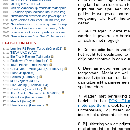
08-08
Uitslag NEC - Telstar
enig land uit te sluiten van
08-08
Van de Zandschulp overleeft matchpoints, ook Griekspoor verder in Montreal
08-08
blijkt dat het spel een m
Excelsior opent seizoen met ruime zege op promovendus Cambuur
08-08
geldende wetgeving omtren
Niewiadoma profiteert van pokerspel en grijpt geel op Ventoux
08-08
wetgeving, als FOK! hier
Ajax veel te sterk voor Shelbourne, maar houdt schade beperkt
07-08
gezag.
Nieuwkomers schitteren bij ruime Europese zege FC Twente
07-08
Le Court wint na nerveuze finale, Pieterse derde
06-08
4. De uitslagen in deze ma
Lemmen boekt eerste profzege in zware Ronde van Polen-rit
06-08
worden ingevoerd en berek
Geen Qatar en Abu Dhabi? Dan eindigt Formule 1-seizoen mogelijk in Europa
05-08
an sich is niet mogelijk.
laatste updates
Lennies F1 Power Turbo (le0nard01)
27-11
5. De redactie kan in voo
TEAM-UAG (UAG)
27-11
het recht tot deelname te 
Big Frank Racing (fixitfrank)
27-11
altijd onderbouwd in een e-m
Firehawk (Powershredder)
27-11
Team Blitzer (JimboBlitzer)
27-11
6. Deelname door één pers
Cosa Nostra volle gaas (Kronebizzle)
27-11
toegestaan. Mocht dit wel 
Pleb GP (pleb07)
27-11
Bandits (GunBee...)
inclusief zijn klonen, uit d
27-11
kEUSRijders (kEUS)
27-11
dan uitgereikt wanneer een
Fire Racing (Fireblade954)
27-11
spel meedoet.
Crashers (ben.hahlen)
27-11
The Best Or Nothing (S210320CDI)
27-11
7. Vragen met betrekking 
Flintstone (bedachtzaam)
27-11
bericht in het
FOK! F1-m
Max F1 (leonr)
27-11
motorsportforum
. Ook kan 
Blue_Racing (Beatzevo)
27-11
uitroepteken). Zij zullen
indien het antwoord zich ni
8. Bij uitkering van de prij
mailadres dat op dat momen