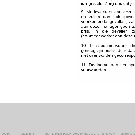
is ingesteld. Zorg dus dat je
9. Medewerkers aan deze m
en zullen dan ook gewoon
voorkomende gevallen, za
aan deze manager geen a
prijs. In die gevallen 
(ex-)medewerker aan deze m
10. In situaties waarin d
genoeg zijn beslist de redac
niet over worden gecorresp
11. Deelname aan het spe
voorwaarden.
DANK, LICENTIE EN
LIEFDE DOOR JAYDEN EN ALICIA,
STEPHAN SCHMIDT, AIDAN
ZOOM.IN, PROSHOTS,
VAN NEDERLAND -
ALGEMENE VOORWAARDEN