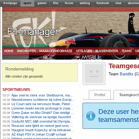
frontpage
sport
games
film
forum
weblog
fotoboek
chat
abonne
home
inschrijven
managerinformatie
uitslagen
klassementen
teams
u
Teamgesc
Rondemelding
Team
Bandits
(
G
Alle ronden zijn gespeeld.
sportnieuws
Profiel
Teamgesch
Ajax veel te sterk voor Shelbourne, maar houdt schade beperkt
03:37
Nieuwkomers schitteren bij ruime Europese zege FC Twente
02:34
Le Court wint na nerveuze finale, Pieterse derde
06-08
Lemmen boekt eerste profzege in zware Ronde van Polen-rit
06-08
Deze user hee
Geen Qatar en Abu Dhabi? Dan eindigt Formule 1-seizoen mogelijk in Europa
05-08
Vollering de sterkste na lastige heuvelrit
05-08
teamsamenstel
Gedurfd NEC blijft overeind bij Olympiakos
05-08
Reusser wint tijdrit en neemt geel over, Nooijen knap tweede
04-08
Haugset houdt Kopecky af na indrukwekkende solo van 86 kilometer
03-08
AZ klopt PSV in Johan Cruijff-schaal
02-08
Wiebes sprint in het geel naar tweede ritzege