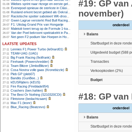
02-08
#19: GP van 
Wiebes sprint naar ritzege en eerste gele trui in Tour Femmes
01-08
Evenepoel opnieuw de sterkste in Clásica San Sebastián
01-08
november)
Rusland erkent bezet gebied als Oekraïens voor opheffing IOC-schorsing
01-08
Racistische spotter saboteert WK-droom van powerliftster
30-07
Gwen Lagrue versterkt Red Bull Racing vanaf 2027
27-07
F1: Uitslag Grand Prix van Hongarije
onderdeel
26-07
Maleisië keert terug op de Formule 1-kalender in 2026
26-07
Van der Poel bekroont spektakelrit in Parijs met nipte zege; eindzege Pogacar
26-07
Balans
Net geen F2-podium Van Hoepen in Hongarije, Leon maakt indruk
26-07
laatste updates
Startbudget in deze ronde
Lennies F1 Power Turbo (le0nard01)
27-11
Uitgedeeld budget (588 p
TEAM-UAG (UAG)
27-11
Big Frank Racing (fixitfrank)
27-11
Transacties
Firehawk (Powershredder)
27-11
Team Blitzer (JimboBlitzer)
27-11
Cosa Nostra volle gaas (Kronebizzle)
27-11
Verkoopkosten (2%)
Pleb GP (pleb07)
27-11
Bandits (GunBee...)
27-11
Budget
kEUSRijders (kEUS)
27-11
Fire Racing (Fireblade954)
27-11
Crashers (ben.hahlen)
27-11
#18: GP van 
The Best Or Nothing (S210320CDI)
27-11
Flintstone (bedachtzaam)
27-11
Max F1 (leonr)
27-11
Blue_Racing (Beatzevo)
27-11
onderdeel
Balans
Startbudget in deze ronde