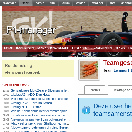
frontpage
sport
games
film
forum
weblog
fotoboek
chat
abonne
home
inschrijven
managerinformatie
uitslagen
klassementen
teams
u
Teamgesc
Rondemelding
Team
Lennies F
Alle ronden zijn gespeeld.
sportnieuws
Profiel
Teamgesch
Sensationele Moto2-race Silverstone levert nieuwe winnaar op, Nederlanders buiten de punten
13:59
Uitslag AZ - ADO Den Haag
00:01
Vollering slaat dubbelslag in Nice en neemt geel over
08-08
Uitslag PSV - Fortuna Sittard
08-08
Deze user hee
Uitslag NEC - Telstar
08-08
Van de Zandschulp overleeft matchpoints, ook Griekspoor verder in Montreal
08-08
teamsamenstel
Excelsior opent seizoen met ruime zege op promovendus Cambuur
08-08
Niewiadoma profiteert van pokerspel en grijpt geel op Ventoux
08-08
Ajax veel te sterk voor Shelbourne, maar houdt schade beperkt
07-08
Nieuwkomers schitteren bij ruime Europese zege FC Twente
07-08
Le Court wint na nerveuze finale, Pieterse derde