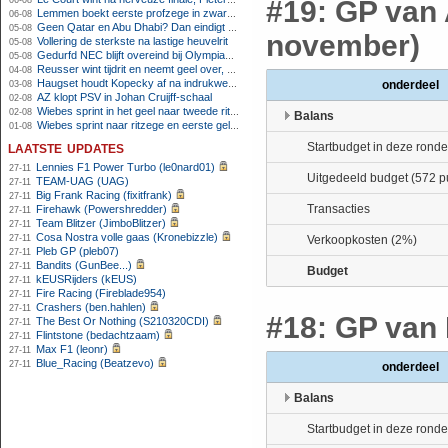
06-08
#19: GP van 
Lemmen boekt eerste profzege in zware Ronde van Polen-rit
06-08
Geen Qatar en Abu Dhabi? Dan eindigt Formule 1-seizoen mogelijk in Europa
05-08
november)
Vollering de sterkste na lastige heuvelrit
05-08
Gedurfd NEC blijft overeind bij Olympiakos
05-08
Reusser wint tijdrit en neemt geel over, Nooijen knap tweede
04-08
Haugset houdt Kopecky af na indrukwekkende solo van 86 kilometer
onderdeel
03-08
AZ klopt PSV in Johan Cruijff-schaal
02-08
Wiebes sprint in het geel naar tweede ritzege
02-08
Balans
Wiebes sprint naar ritzege en eerste gele trui in Tour Femmes
01-08
laatste updates
Startbudget in deze ronde
Lennies F1 Power Turbo (le0nard01)
27-11
Uitgedeeld budget (572 p
TEAM-UAG (UAG)
27-11
Big Frank Racing (fixitfrank)
27-11
Transacties
Firehawk (Powershredder)
27-11
Team Blitzer (JimboBlitzer)
27-11
Cosa Nostra volle gaas (Kronebizzle)
27-11
Verkoopkosten (2%)
Pleb GP (pleb07)
27-11
Bandits (GunBee...)
27-11
Budget
kEUSRijders (kEUS)
27-11
Fire Racing (Fireblade954)
27-11
Crashers (ben.hahlen)
27-11
#18: GP van 
The Best Or Nothing (S210320CDI)
27-11
Flintstone (bedachtzaam)
27-11
Max F1 (leonr)
27-11
Blue_Racing (Beatzevo)
27-11
onderdeel
Balans
Startbudget in deze ronde