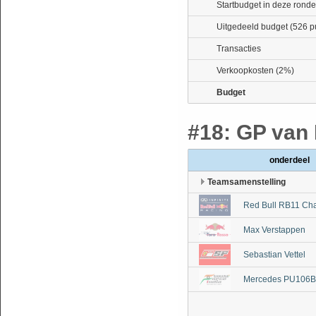
Startbudget in deze ronde
Uitgedeeld budget (526 p
Transacties
Verkoopkosten (2%)
Budget
#18: GP van 
onderdeel
Teamsamenstelling
Red Bull RB11 Cha
Max Verstappen
Sebastian Vettel
Mercedes PU106B 