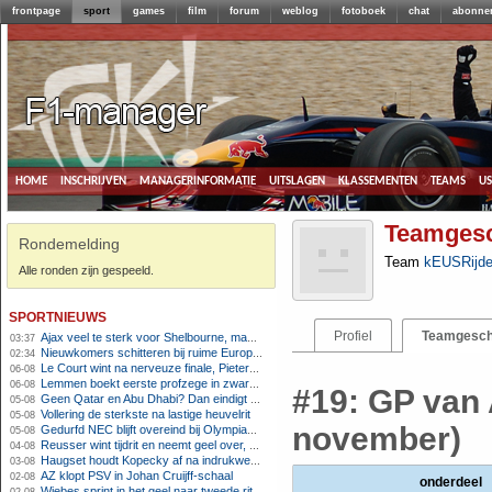
frontpage
sport
games
film
forum
weblog
fotoboek
chat
abonne
home
inschrijven
managerinformatie
uitslagen
klassementen
teams
u
Teamgesc
Rondemelding
Team
kEUSRijde
Alle ronden zijn gespeeld.
sportnieuws
Profiel
Teamgesch
Ajax veel te sterk voor Shelbourne, maar houdt schade beperkt
03:37
Nieuwkomers schitteren bij ruime Europese zege FC Twente
02:34
Le Court wint na nerveuze finale, Pieterse derde
06-08
Lemmen boekt eerste profzege in zware Ronde van Polen-rit
06-08
#19: GP van 
Geen Qatar en Abu Dhabi? Dan eindigt Formule 1-seizoen mogelijk in Europa
05-08
Vollering de sterkste na lastige heuvelrit
05-08
november)
Gedurfd NEC blijft overeind bij Olympiakos
05-08
Reusser wint tijdrit en neemt geel over, Nooijen knap tweede
04-08
Haugset houdt Kopecky af na indrukwekkende solo van 86 kilometer
03-08
AZ klopt PSV in Johan Cruijff-schaal
02-08
onderdeel
Wiebes sprint in het geel naar tweede ritzege