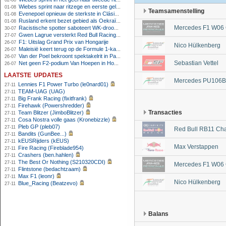
02-08
Wiebes sprint naar ritzege en eerste gele trui in Tour Femmes
01-08
Teamsamenstelling
Evenepoel opnieuw de sterkste in Clásica San Sebastián
01-08
Rusland erkent bezet gebied als Oekraïens voor opheffing IOC-schorsing
01-08
Mercedes F1 W06 
Racistische spotter saboteert WK-droom van powerliftster
30-07
Gwen Lagrue versterkt Red Bull Racing vanaf 2027
27-07
F1: Uitslag Grand Prix van Hongarije
26-07
Nico Hülkenberg
Maleisië keert terug op de Formule 1-kalender in 2026
26-07
Van der Poel bekroont spektakelrit in Parijs met nipte zege; eindzege Pogacar
26-07
Sebastian Vettel
Net geen F2-podium Van Hoepen in Hongarije, Leon maakt indruk
26-07
laatste updates
Mercedes PU106B 
Lennies F1 Power Turbo (le0nard01)
27-11
TEAM-UAG (UAG)
27-11
Big Frank Racing (fixitfrank)
27-11
Firehawk (Powershredder)
27-11
Transacties
Team Blitzer (JimboBlitzer)
27-11
Cosa Nostra volle gaas (Kronebizzle)
27-11
Pleb GP (pleb07)
27-11
Red Bull RB11 Cha
Bandits (GunBee...)
27-11
kEUSRijders (kEUS)
27-11
Max Verstappen
Fire Racing (Fireblade954)
27-11
Crashers (ben.hahlen)
27-11
The Best Or Nothing (S210320CDI)
27-11
Mercedes F1 W06 
Flintstone (bedachtzaam)
27-11
Max F1 (leonr)
27-11
Nico Hülkenberg
Blue_Racing (Beatzevo)
27-11
Balans