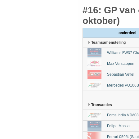
#16: GP van 
oktober)
onderdeel
Teamsamenstelling
Williams FW37 Ch
Max Verstappen
Sebastian Vettel
Mercedes PU106B 
Transacties
Force India VJM08
Felipe Massa
Ferrari 059/4 (Sau