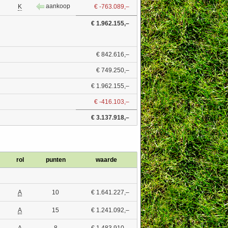
aankoop
K
€ -763.089,–
€ 1.962.155,–
€ 842.616,–
€ 749.250,–
€ 1.962.155,–
€ -416.103,–
€ 3.137.918,–
rol
punten
waarde
A
10
€ 1.641.227,–
A
15
€ 1.241.092,–