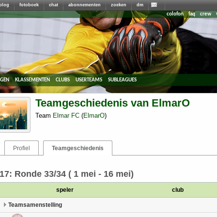
blog
fotoboek
chat
abonnementen
zoeken
dm
colofon
faq
crew
agen
klassementen
clubs
userteams
subleagues
Teamgeschiedenis van ElmarO
Team
Elmar FC
(
ElmarO
)
Profiel
Teamgeschiedenis
17: Ronde 33/34 ( 1 mei - 16 mei)
speler
club
Teamsamenstelling