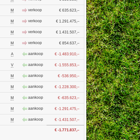
verkoop
M
€ 635.623,–
verkoop
M
€ 1.291.475,–
verkoop
M
€ 1.431.507,–
verkoop
M
€ 854.637,–
aankoop
A
€ -1.483.910,–
aankoop
V
€ -1.555.853,–
aankoop
M
€ -536.950,–
aankoop
M
€ -1.228.300,–
aankoop
M
€ -635.623,–
aankoop
M
€ -1.291.475,–
aankoop
M
€ -1.431.507,–
€ -1.771.837,–