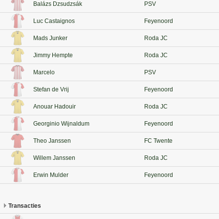
Balázs Dzsudzsák
PSV
Luc Castaignos
Feyenoord
Mads Junker
Roda JC
Jimmy Hempte
Roda JC
Marcelo
PSV
Stefan de Vrij
Feyenoord
Anouar Hadouir
Roda JC
Georginio Wijnaldum
Feyenoord
Theo Janssen
FC Twente
Willem Janssen
Roda JC
Erwin Mulder
Feyenoord
Transacties