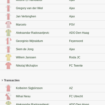
Mounir El Hamdaoui
Ajax
Gregory van der Wiel
Ajax
Jan Vertonghen
Ajax
Marcelo
PSV
Aleksandar Radosavljevic
ADO Den Haag
Georginio Wijnaldum
Feyenoord
Siem de Jong
Ajax
Willem Janssen
Roda JC
Nikolaj Michajlov
FC Twente
Transacties
Kolbeinn Sigþórsson
AZ
Mihai Nesu
FC Utrecht
Aleksandar Radosavljevic
ADO Den Haag