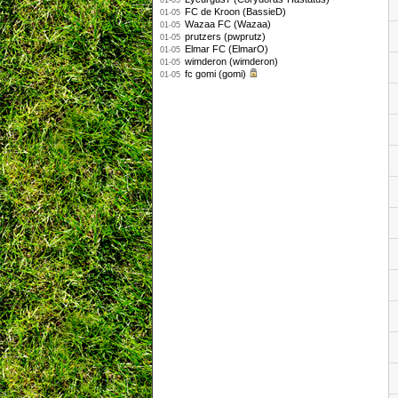
01-05
FC de Kroon (BassieD)
01-05
Wazaa FC (Wazaa)
01-05
prutzers (pwprutz)
01-05
Elmar FC (ElmarO)
01-05
wimderon (wimderon)
01-05
fc gomi (gomi)
01-05