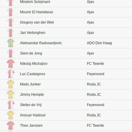
Miralem Sulejmani
Ajax
Mounir El Hamdaoui
Ajax
Gregory van der Wiel
Ajax
Jan Vertonghen
Ajax
Aleksandar Radosavljevic
ADO Den Haag
Siem de Jong
Ajax
Nikolaj Michajlov
FC Twente
Luc Castaignos
Feyenoord
Mads Junker
Roda JC
Jimmy Hempte
Roda JC
Stefan de Vrij
Feyenoord
Anouar Hadouir
Roda JC
Theo Janssen
FC Twente