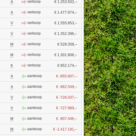
verkoop
A
€ 1.253.502,–
verkoop
A
€ 1.477.974,–
verkoop
V
€ 1.555.853,–
verkoop
V
€ 1.352.396,–
verkoop
M
€ 528.358,–
verkoop
M
€ 1.301.806,–
verkoop
K
€ 852.174,–
aankoop
A
€ -855.607,–
aankoop
A
€ -962.549,–
aankoop
V
€ -726.037,–
aankoop
V
€ -727.989,–
aankoop
M
€ -907.446,–
aankoop
M
€ -1.417.191,–