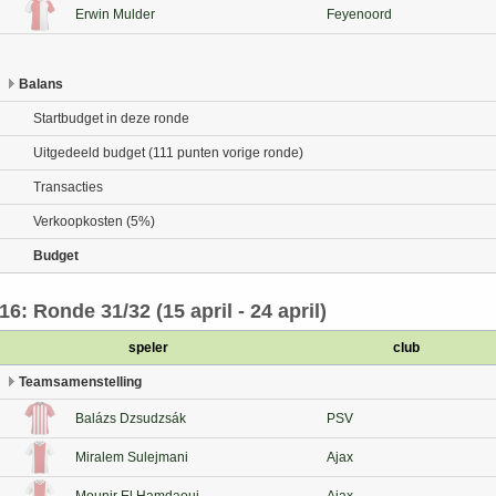
Erwin Mulder
Feyenoord
Balans
Startbudget in deze ronde
Uitgedeeld budget (111 punten vorige ronde)
Transacties
Verkoopkosten (5%)
Budget
16: Ronde 31/32 (15 april - 24 april)
speler
club
Teamsamenstelling
Balázs Dzsudzsák
PSV
Miralem Sulejmani
Ajax