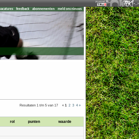
vacatures
feedback
abonnementen
meld ons nieuws
Resultaten 1 t/m 5 van 17
«
1
2
3
4
»
rol
punten
waarde