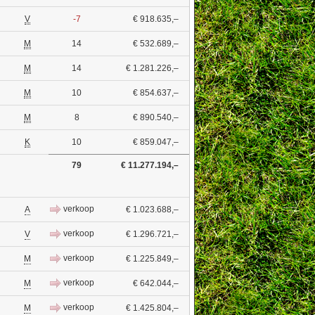
V
-7
€ 918.635,–
M
14
€ 532.689,–
M
14
€ 1.281.226,–
M
10
€ 854.637,–
M
8
€ 890.540,–
K
10
€ 859.047,–
79
€ 11.277.194,–
verkoop
A
€ 1.023.688,–
verkoop
V
€ 1.296.721,–
verkoop
M
€ 1.225.849,–
verkoop
M
€ 642.044,–
verkoop
M
€ 1.425.804,–