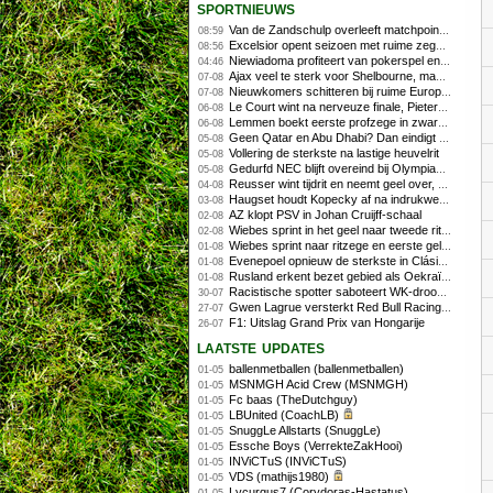
sportnieuws
Van de Zandschulp overleeft matchpoints, ook Griekspoor verder in Montreal
08:59
Excelsior opent seizoen met ruime zege op promovendus Cambuur
08:56
Niewiadoma profiteert van pokerspel en grijpt geel op Ventoux
04:46
Ajax veel te sterk voor Shelbourne, maar houdt schade beperkt
07-08
Nieuwkomers schitteren bij ruime Europese zege FC Twente
07-08
Le Court wint na nerveuze finale, Pieterse derde
06-08
Lemmen boekt eerste profzege in zware Ronde van Polen-rit
06-08
Geen Qatar en Abu Dhabi? Dan eindigt Formule 1-seizoen mogelijk in Europa
05-08
Vollering de sterkste na lastige heuvelrit
05-08
Gedurfd NEC blijft overeind bij Olympiakos
05-08
Reusser wint tijdrit en neemt geel over, Nooijen knap tweede
04-08
Haugset houdt Kopecky af na indrukwekkende solo van 86 kilometer
03-08
AZ klopt PSV in Johan Cruijff-schaal
02-08
Wiebes sprint in het geel naar tweede ritzege
02-08
Wiebes sprint naar ritzege en eerste gele trui in Tour Femmes
01-08
Evenepoel opnieuw de sterkste in Clásica San Sebastián
01-08
Rusland erkent bezet gebied als Oekraïens voor opheffing IOC-schorsing
01-08
Racistische spotter saboteert WK-droom van powerliftster
30-07
Gwen Lagrue versterkt Red Bull Racing vanaf 2027
27-07
F1: Uitslag Grand Prix van Hongarije
26-07
laatste updates
ballenmetballen (ballenmetballen)
01-05
MSNMGH Acid Crew (MSNMGH)
01-05
Fc baas (TheDutchguy)
01-05
LBUnited (CoachLB)
01-05
SnuggLe Allstarts (SnuggLe)
01-05
Essche Boys (VerrekteZakHooi)
01-05
INViCTuS (INViCTuS)
01-05
VDS (mathijs1980)
01-05
Lycurgus7 (Corydoras-Hastatus)