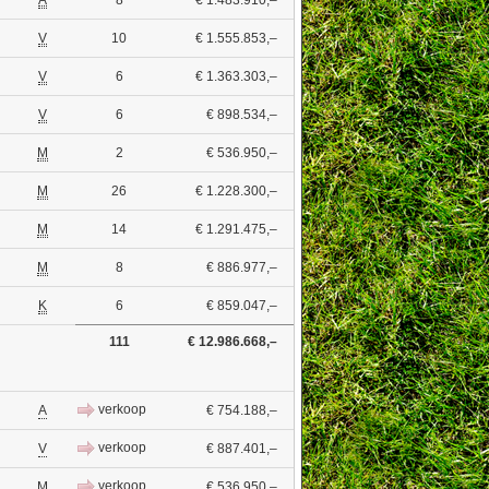
A
8
€ 1.483.910,–
V
10
€ 1.555.853,–
V
6
€ 1.363.303,–
V
6
€ 898.534,–
M
2
€ 536.950,–
M
26
€ 1.228.300,–
M
14
€ 1.291.475,–
M
8
€ 886.977,–
K
6
€ 859.047,–
111
€ 12.986.668,–
verkoop
A
€ 754.188,–
verkoop
V
€ 887.401,–
verkoop
M
€ 536.950,–