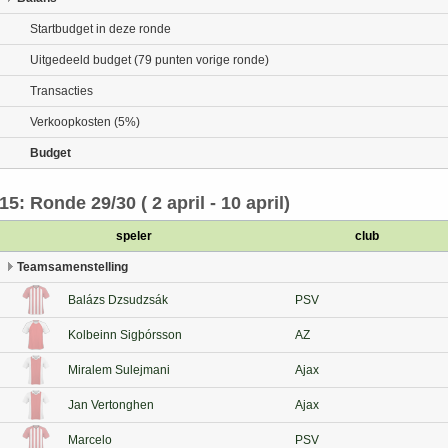
Startbudget in deze ronde
Uitgedeeld budget (79 punten vorige ronde)
Transacties
Verkoopkosten (5%)
Budget
15: Ronde 29/30 ( 2 april - 10 april)
speler
club
Teamsamenstelling
Balázs Dzsudzsák
PSV
Kolbeinn Sigþórsson
AZ
Miralem Sulejmani
Ajax
Jan Vertonghen
Ajax
Marcelo
PSV