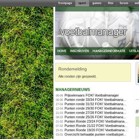
frontpage
sport
games
film
forum
we
home
inschrijven
managerinformatie
uitsl
Rondemelding
Alle ronden zijn gespeeld.
managernieuws
Prijswinnaars FOK! Voetbalmanager
06-06
Punten ronde 33/34 FOK! Voetbalmanager
06-06
Punten ronde 31/32 FOK! Voetbalmanager 2010/2011
27-04
Punten ronde 29/30 FOK! Voetbalmanager 2010/2011
12-04
#
Punten ronde 27/28 FOK! Voetbalmanager
21-03
Punten ronde 25/26 FOK! Voetbalmanager
08-03
Punten Ronde 23/24 FOK! Voetbalmanager
21-02
Punten Ronde 21/22 FOK! Voetbalmanager
07-02
Punten Ronde 19/20 FOK! Voetbalmanager
25-01
Overzicht behaalde punten voetbalspelers
03-01