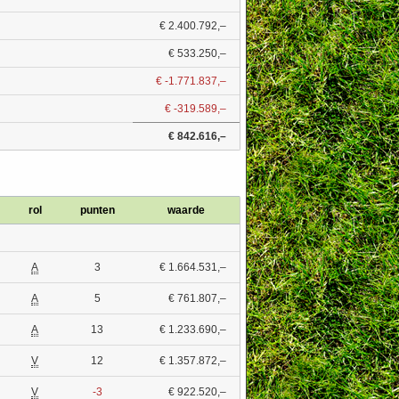
€ 2.400.792,–
€ 533.250,–
€ -1.771.837,–
€ -319.589,–
€ 842.616,–
rol
punten
waarde
A
3
€ 1.664.531,–
A
5
€ 761.807,–
A
13
€ 1.233.690,–
V
12
€ 1.357.872,–
V
-3
€ 922.520,–