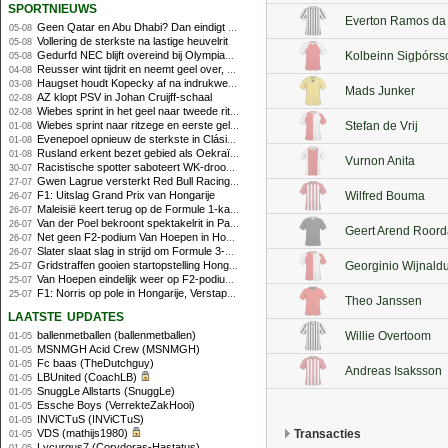
sportnieuws
Everton Ramos da 
Geen Qatar en Abu Dhabi? Dan eindigt Formule 1-seizoen mogelijk in Europa
05-08
Vollering de sterkste na lastige heuvelrit
05-08
Gedurfd NEC blijft overeind bij Olympiakos
Kolbeinn Sigþórss
05-08
Reusser wint tijdrit en neemt geel over, Nooijen knap tweede
04-08
Haugset houdt Kopecky af na indrukwekkende solo van 86 kilometer
03-08
Mads Junker
AZ klopt PSV in Johan Cruijff-schaal
02-08
Wiebes sprint in het geel naar tweede ritzege
02-08
Wiebes sprint naar ritzege en eerste gele trui in Tour Femmes
Stefan de Vrij
01-08
Evenepoel opnieuw de sterkste in Clásica San Sebastián
01-08
Rusland erkent bezet gebied als Oekraïens voor opheffing IOC-schorsing
01-08
Vurnon Anita
Racistische spotter saboteert WK-droom van powerliftster
30-07
Gwen Lagrue versterkt Red Bull Racing vanaf 2027
27-07
F1: Uitslag Grand Prix van Hongarije
Wilfred Bouma
26-07
Maleisië keert terug op de Formule 1-kalender in 2026
26-07
Van der Poel bekroont spektakelrit in Parijs met nipte zege; eindzege Pogacar
26-07
Geert Arend Roord
Net geen F2-podium Van Hoepen in Hongarije, Leon maakt indruk
26-07
Slater slaat slag in strijd om Formule 3-kampioenschap op Hungaroring
26-07
Gridstraffen gooien startopstelling Hongaarse Grand Prix flink overhoop
Georginio Wijnald
25-07
Van Hoepen eindelijk weer op F2-podium, Mini wint sprintrace op Hungaroring
25-07
F1: Norris op pole in Hongarije, Verstappen zesde
25-07
Theo Janssen
laatste updates
ballenmetballen (ballenmetballen)
Willie Overtoom
01-05
MSNMGH Acid Crew (MSNMGH)
01-05
Fc baas (TheDutchguy)
01-05
Andreas Isaksson
LBUnited (CoachLB)
01-05
SnuggLe Allstarts (SnuggLe)
01-05
Essche Boys (VerrekteZakHooi)
01-05
INViCTuS (INViCTuS)
01-05
VDS (mathijs1980)
Transacties
01-05
Lycurgus7 (Corydoras-Hastatus)