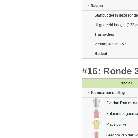
Balans
Startbudget in deze ronde
Uitgedeeld budget (132 p
Transacties
Verkoopkosten (5%)
Budget
#16: Ronde 31
speler
Teamsamenstelling
Everton Ramos da 
Kolbeinn Sigþórss
Mads Junker
Gregory van der W