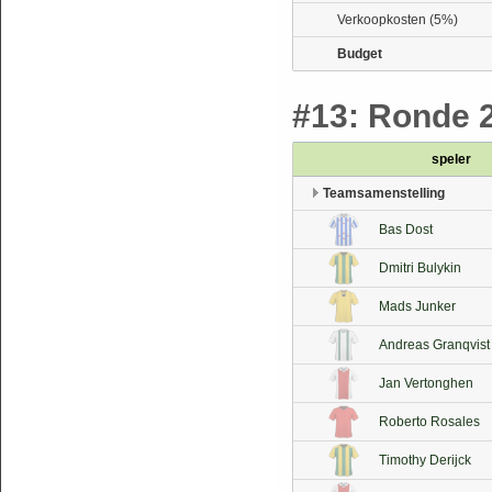
Verkoopkosten (5%)
Budget
#13: Ronde 2
speler
Teamsamenstelling
Bas Dost
Dmitri Bulykin
Mads Junker
Andreas Granqvist
Jan Vertonghen
Roberto Rosales
Timothy Derijck