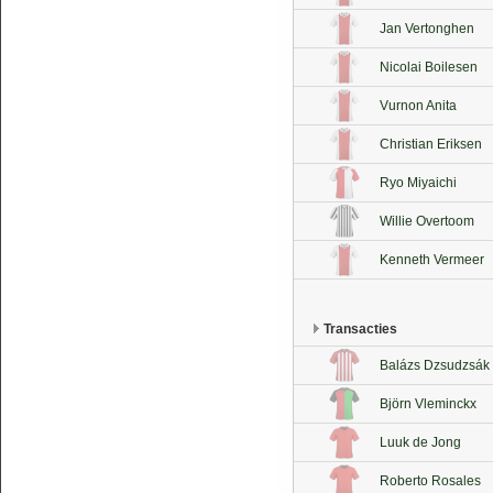
Jan Vertonghen
Nicolai Boilesen
Vurnon Anita
Christian Eriksen
Ryo Miyaichi
Willie Overtoom
Kenneth Vermeer
Transacties
Balázs Dzsudzsák
Björn Vleminckx
Luuk de Jong
Roberto Rosales