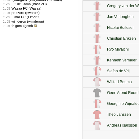
01-05
FC de Kroon (BassieD)
01-05
Gregory van der W
Wazaa FC (Wazaa)
01-05
prutzers (pwprutz)
01-05
Jan Vertonghen
Elmar FC (ElmarO)
01-05
wimderon (wimderon)
01-05
fc gomi (gomi)
01-05
Nicolai Boilesen
Christian Eriksen
Ryo Miyaichi
Kenneth Vermeer
Stefan de Vrij
Wilfred Bouma
Geert Arend Roord
Georginio Wijnald
Theo Janssen
Andreas Isaksson