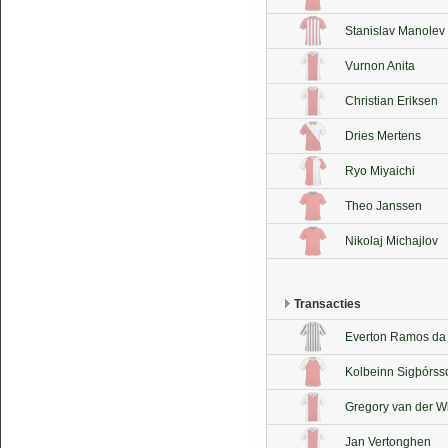
Stanislav Manolev
Vurnon Anita
Christian Eriksen
Dries Mertens
Ryo Miyaichi
Theo Janssen
Nikolaj Michajlov
Transacties
Everton Ramos da 
Kolbeinn Sigþórss
Gregory van der W
Jan Vertonghen