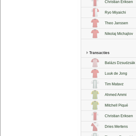
Christian Eriksen
Ryo Miyaichi
Theo Janssen
Nikolaj Michajlov
Transacties
Balázs Dzsudzsák
Luuk de Jong
Tim Matavz
Ahmed Ammi
Mitchell Piqué
Christian Eriksen
Dries Mertens