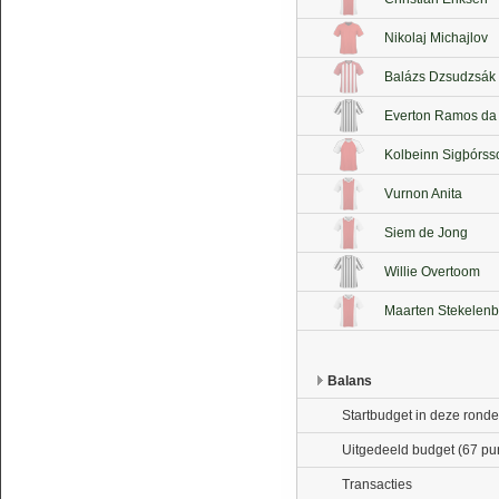
Nikolaj Michajlov
Balázs Dzsudzsák
Everton Ramos da 
Kolbeinn Sigþórss
Vurnon Anita
Siem de Jong
Willie Overtoom
Maarten Stekelenb
Balans
Startbudget in deze ronde
Uitgedeeld budget (67 pu
Transacties