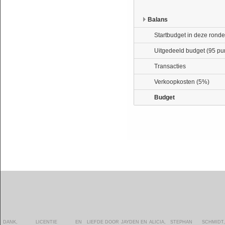
Balans
Startbudget in deze ronde
Uitgedeeld budget (95 pu
Transacties
Verkoopkosten (5%)
Budget
DANK, LICENTIE EN
LIEFDE DOOR JAYDEN EN ALICIA,
STEPHAN SCHMIDT, AIDAN
ZOOM.IN, PROSHOTS,
VAN NEDERLAND -
ALGEMENE VOORWAARDEN