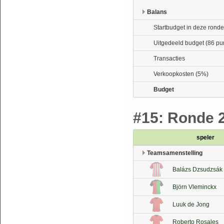
Balans
Startbudget in deze ronde
Uitgedeeld budget (86 pu
Transacties
Verkoopkosten (5%)
Budget
#15: Ronde 29
speler
Teamsamenstelling
Balázs Dzsudzsák
Björn Vleminckx
Luuk de Jong
Roberto Rosales