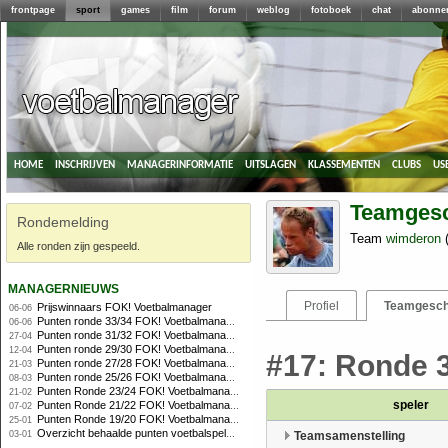
frontpage
sport
games
film
forum
weblog
fotoboek
chat
abonne
home
inschrijven
managerinformatie
uitslagen
klassementen
clubs
us
Teamgesc
Rondemelding
Team
wimderon
Alle ronden zijn gespeeld.
managernieuws
Profiel
Teamgesch
Prijswinnaars FOK! Voetbalmanager
06-06
Punten ronde 33/34 FOK! Voetbalmanager
06-06
Punten ronde 31/32 FOK! Voetbalmanager 2010/2011
27-04
Punten ronde 29/30 FOK! Voetbalmanager 2010/2011
12-04
#17: Ronde 3
Punten ronde 27/28 FOK! Voetbalmanager
21-03
Punten ronde 25/26 FOK! Voetbalmanager
08-03
Punten Ronde 23/24 FOK! Voetbalmanager
21-02
speler
Punten Ronde 21/22 FOK! Voetbalmanager
07-02
Punten Ronde 19/20 FOK! Voetbalmanager
25-01
Overzicht behaalde punten voetbalspelers
03-01
Teamsamenstelling