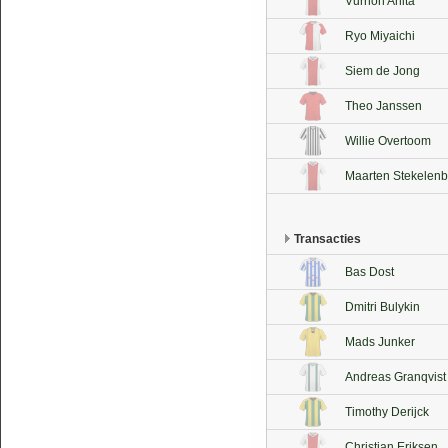
Vurnon Anita
Ryo Miyaichi
Siem de Jong
Theo Janssen
Willie Overtoom
Maarten Stekelenb
Transacties
Bas Dost
Dmitri Bulykin
Mads Junker
Andreas Granqvist
Timothy Derijck
Christian Eriksen