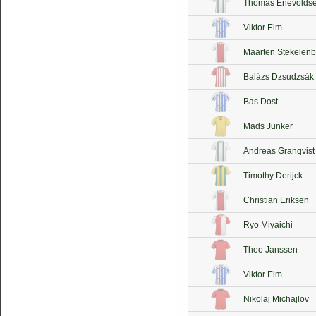
Thomas Enevolds
Viktor Elm
Maarten Stekelenb
Balázs Dzsudzsák
Bas Dost
Mads Junker
Andreas Granqvist
Timothy Derijck
Christian Eriksen
Ryo Miyaichi
Theo Janssen
Viktor Elm
Nikolaj Michajlov