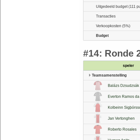
Uitgedeeld budget (111 p
Transacties
Verkoopkosten (5%)
Budget
#14: Ronde 2
speler
Teamsamenstelling
Balázs Dzsudzsák
Everton Ramos da 
Kolbeinn Sigþórss
Jan Vertonghen
Roberto Rosales