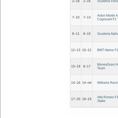
2–18
2–16
Scuderia Ferra
Aston Martin 
7–10
7–13
Cognizant F1
8–11
6–15
Scuderia Alph
12–13
10–12
BWT Alpine F
MoneyGram H
15–19
8–17
Team
14–16
14–ret
Williams Raci
Alfa Romeo F
17–20
18–19
Stake