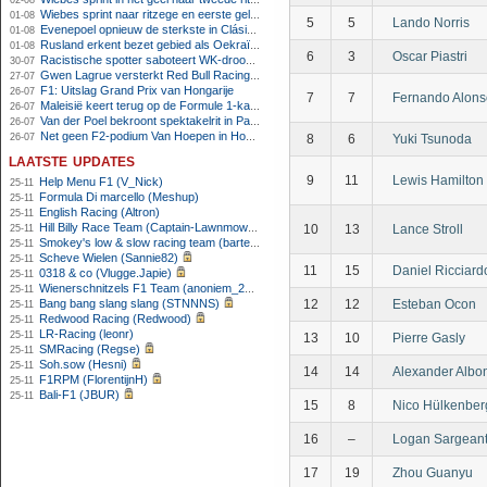
02-08
Wiebes sprint naar ritzege en eerste gele trui in Tour Femmes
01-08
5
5
Lando Norris
Evenepoel opnieuw de sterkste in Clásica San Sebastián
01-08
Rusland erkent bezet gebied als Oekraïens voor opheffing IOC-schorsing
01-08
6
3
Oscar Piastri
Racistische spotter saboteert WK-droom van powerliftster
30-07
Gwen Lagrue versterkt Red Bull Racing vanaf 2027
27-07
F1: Uitslag Grand Prix van Hongarije
26-07
7
7
Fernando Alons
Maleisië keert terug op de Formule 1-kalender in 2026
26-07
Van der Poel bekroont spektakelrit in Parijs met nipte zege; eindzege Pogacar
26-07
Net geen F2-podium Van Hoepen in Hongarije, Leon maakt indruk
26-07
8
6
Yuki Tsunoda
laatste updates
9
11
Lewis Hamilton
Help Menu F1 (V_Nick)
25-11
Formula Di marcello (Meshup)
25-11
English Racing (Altron)
25-11
Hill Billy Race Team (Captain-Lawnmower)
10
13
Lance Stroll
25-11
Smokey's low & slow racing team (bartello)
25-11
Scheve Wielen (Sannie82)
25-11
11
15
Daniel Ricciard
0318 & co (Vlugge.Japie)
25-11
Wienerschnitzels F1 Team (anoniem_24042026023255)
25-11
Bang bang slang slang (STNNNS)
12
12
Esteban Ocon
25-11
Redwood Racing (Redwood)
25-11
LR-Racing (leonr)
25-11
13
10
Pierre Gasly
SMRacing (Regse)
25-11
Soh.sow (Hesni)
25-11
14
14
Alexander Albo
F1RPM (FlorentijnH)
25-11
Bali-F1 (JBUR)
25-11
15
8
Nico Hülkenber
16
–
Logan Sargean
17
19
Zhou Guanyu