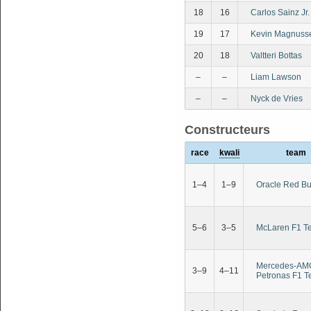
18
16
Carlos Sainz Jr.
19
17
Kevin Magnuss
20
18
Valtteri Bottas
–
–
Liam Lawson
–
–
Nyck de Vries
Constructeurs
race
kwali
team
1–4
1–9
Oracle Red Bu
5–6
3–5
McLaren F1 T
Mercedes-AM
3–9
4–11
Petronas F1 