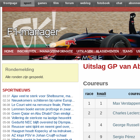
frontpage
sport
games
film
forum
weblog
fotoboek
chat
abonne
home
inschrijven
managerinformatie
uitslagen
klassementen
teams
u
Uitslag GP van A
Rondemelding
Alle ronden zijn gespeeld.
Coureurs
sportnieuws
race
kwali
coure
Ajax veel te sterk voor Shelbourne, maar houdt schade beperkt
03:37
Nieuwkomers schitteren bij ruime Europese zege FC Twente
02:34
1
1
Max Verstappe
Le Court wint na nerveuze finale, Pieterse derde
06-08
Lemmen boekt eerste profzege in zware Ronde van Polen-rit
06-08
2
2
Charles Leclerc
Geen Qatar en Abu Dhabi? Dan eindigt Formule 1-seizoen mogelijk in Europa
05-08
Vollering de sterkste na lastige heuvelrit
05-08
Gedurfd NEC blijft overeind bij Olympiakos
05-08
3
4
George Russell
Reusser wint tijdrit en neemt geel over, Nooijen knap tweede
04-08
Haugset houdt Kopecky af na indrukwekkende solo van 86 kilometer
03-08
AZ klopt PSV in Johan Cruijff-schaal
02-08
4
9
Sergio Pérez
Wiebes sprint in het geel naar tweede ritzege