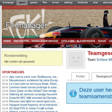
frontpage
sport
games
film
forum
weblog
fotoboek
chat
abonne
home
inschrijven
managerinformatie
uitslagen
klassementen
teams
u
Teamgesc
Rondemelding
Team
Scheve Wi
Alle ronden zijn gespeeld.
sportnieuws
Profiel
Teamgesch
Ajax veel te sterk voor Shelbourne, maar houdt schade beperkt
03:37
Nieuwkomers schitteren bij ruime Europese zege FC Twente
02:34
Le Court wint na nerveuze finale, Pieterse derde
06-08
Lemmen boekt eerste profzege in zware Ronde van Polen-rit
06-08
Deze user hee
Geen Qatar en Abu Dhabi? Dan eindigt Formule 1-seizoen mogelijk in Europa
05-08
Vollering de sterkste na lastige heuvelrit
05-08
teamsamenstel
Gedurfd NEC blijft overeind bij Olympiakos
05-08
Reusser wint tijdrit en neemt geel over, Nooijen knap tweede
04-08
Haugset houdt Kopecky af na indrukwekkende solo van 86 kilometer
03-08
AZ klopt PSV in Johan Cruijff-schaal
02-08
Wiebes sprint in het geel naar tweede ritzege