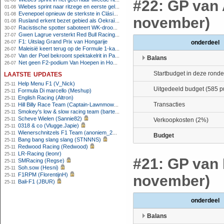
02-08
#22: GP van 
Wiebes sprint naar ritzege en eerste gele trui in Tour Femmes
01-08
Evenepoel opnieuw de sterkste in Clásica San Sebastián
01-08
november)
Rusland erkent bezet gebied als Oekraïens voor opheffing IOC-schorsing
01-08
Racistische spotter saboteert WK-droom van powerliftster
30-07
Gwen Lagrue versterkt Red Bull Racing vanaf 2027
27-07
F1: Uitslag Grand Prix van Hongarije
onderdeel
26-07
Maleisië keert terug op de Formule 1-kalender in 2026
26-07
Van der Poel bekroont spektakelrit in Parijs met nipte zege; eindzege Pogacar
26-07
Balans
Net geen F2-podium Van Hoepen in Hongarije, Leon maakt indruk
26-07
laatste updates
Startbudget in deze ronde
Help Menu F1 (V_Nick)
25-11
Uitgedeeld budget (585 p
Formula Di marcello (Meshup)
25-11
English Racing (Altron)
25-11
Transacties
Hill Billy Race Team (Captain-Lawnmower)
25-11
Smokey's low & slow racing team (bartello)
25-11
Scheve Wielen (Sannie82)
25-11
Verkoopkosten (2%)
0318 & co (Vlugge.Japie)
25-11
Wienerschnitzels F1 Team (anoniem_24042026023255)
25-11
Budget
Bang bang slang slang (STNNNS)
25-11
Redwood Racing (Redwood)
25-11
LR-Racing (leonr)
25-11
#21: GP van 
SMRacing (Regse)
25-11
Soh.sow (Hesni)
25-11
F1RPM (FlorentijnH)
25-11
november)
Bali-F1 (JBUR)
25-11
onderdeel
Balans