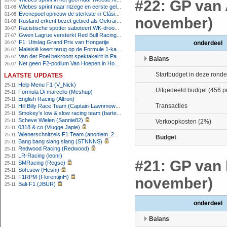
02-08
#22: GP van 
Wiebes sprint naar ritzege en eerste gele trui in Tour Femmes
01-08
Evenepoel opnieuw de sterkste in Clásica San Sebastián
01-08
november)
Rusland erkent bezet gebied als Oekraïens voor opheffing IOC-schorsing
01-08
Racistische spotter saboteert WK-droom van powerliftster
30-07
Gwen Lagrue versterkt Red Bull Racing vanaf 2027
27-07
F1: Uitslag Grand Prix van Hongarije
onderdeel
26-07
Maleisië keert terug op de Formule 1-kalender in 2026
26-07
Van der Poel bekroont spektakelrit in Parijs met nipte zege; eindzege Pogacar
26-07
Balans
Net geen F2-podium Van Hoepen in Hongarije, Leon maakt indruk
26-07
laatste updates
Startbudget in deze ronde
Help Menu F1 (V_Nick)
25-11
Uitgedeeld budget (456 p
Formula Di marcello (Meshup)
25-11
English Racing (Altron)
25-11
Transacties
Hill Billy Race Team (Captain-Lawnmower)
25-11
Smokey's low & slow racing team (bartello)
25-11
Scheve Wielen (Sannie82)
25-11
Verkoopkosten (2%)
0318 & co (Vlugge.Japie)
25-11
Wienerschnitzels F1 Team (anoniem_24042026023255)
25-11
Budget
Bang bang slang slang (STNNNS)
25-11
Redwood Racing (Redwood)
25-11
LR-Racing (leonr)
25-11
#21: GP van 
SMRacing (Regse)
25-11
Soh.sow (Hesni)
25-11
F1RPM (FlorentijnH)
25-11
november)
Bali-F1 (JBUR)
25-11
onderdeel
Balans