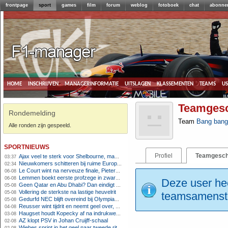
frontpage
sport
games
film
forum
weblog
fotoboek
chat
abonne
home
inschrijven
managerinformatie
uitslagen
klassementen
teams
u
Teamges
Rondemelding
Team
Bang bang
Alle ronden zijn gespeeld.
sportnieuws
Profiel
Teamgesch
Ajax veel te sterk voor Shelbourne, maar houdt schade beperkt
03:37
Nieuwkomers schitteren bij ruime Europese zege FC Twente
02:34
Le Court wint na nerveuze finale, Pieterse derde
06-08
Lemmen boekt eerste profzege in zware Ronde van Polen-rit
06-08
Deze user hee
Geen Qatar en Abu Dhabi? Dan eindigt Formule 1-seizoen mogelijk in Europa
05-08
Vollering de sterkste na lastige heuvelrit
05-08
teamsamenstel
Gedurfd NEC blijft overeind bij Olympiakos
05-08
Reusser wint tijdrit en neemt geel over, Nooijen knap tweede
04-08
Haugset houdt Kopecky af na indrukwekkende solo van 86 kilometer
03-08
AZ klopt PSV in Johan Cruijff-schaal
02-08
Wiebes sprint in het geel naar tweede ritzege