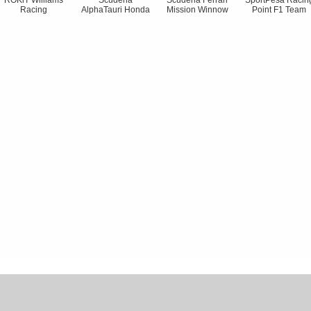
ROKiT Williams
Scuderia
Scuderia Ferrari
SportPesa Racin
Racing
AlphaTauri Honda
Mission Winnow
Point F1 Team