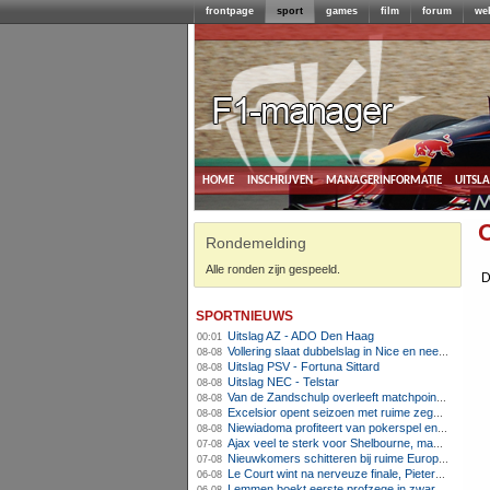
frontpage
sport
games
film
forum
we
home
inschrijven
managerinformatie
uitsl
O
Rondemelding
Alle ronden zijn gespeeld.
D
sportnieuws
Uitslag AZ - ADO Den Haag
00:01
Vollering slaat dubbelslag in Nice en neemt geel over
08-08
Uitslag PSV - Fortuna Sittard
08-08
Uitslag NEC - Telstar
08-08
Van de Zandschulp overleeft matchpoints, ook Griekspoor verder in Montreal
08-08
Excelsior opent seizoen met ruime zege op promovendus Cambuur
08-08
Niewiadoma profiteert van pokerspel en grijpt geel op Ventoux
08-08
Ajax veel te sterk voor Shelbourne, maar houdt schade beperkt
07-08
Nieuwkomers schitteren bij ruime Europese zege FC Twente
07-08
Le Court wint na nerveuze finale, Pieterse derde
06-08
Lemmen boekt eerste profzege in zware Ronde van Polen-rit