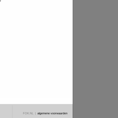
g
FOK.NL |
algemene voorwaarden