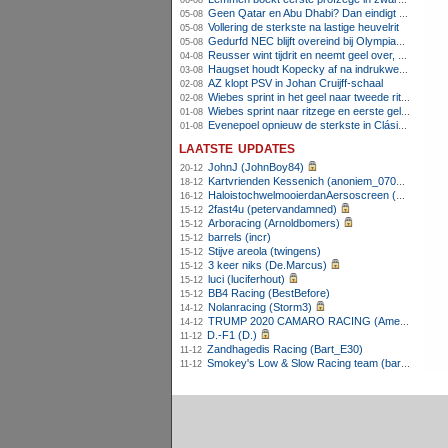
06-08
Geen Qatar en Abu Dhabi? Dan eindigt Formule 1-seizoen mogelijk in Europa
05-08
Vollering de sterkste na lastige heuvelrit
05-08
Gedurfd NEC blijft overeind bij Olympiakos
05-08
Reusser wint tijdrit en neemt geel over, Nooijen knap tweede
04-08
Haugset houdt Kopecky af na indrukwekkende solo van 86 kilometer
03-08
AZ klopt PSV in Johan Cruijff-schaal
02-08
Wiebes sprint in het geel naar tweede ritzege
02-08
Wiebes sprint naar ritzege en eerste gele trui in Tour Femmes
01-08
Evenepoel opnieuw de sterkste in Clásica San Sebastián
01-08
laatste updates
JohnJ (JohnBoy84)
20-12
Kartvrienden Kessenich (anoniem_07082025124615)
18-12
HaloistochwelmooierdanAersoscreen (Meike26)
16-12
2fast4u (petervandamned)
15-12
Arboracing (Arnoldbomers)
15-12
barrels (incr)
15-12
Stijve areola (twingens)
15-12
3 keer niks (De.Marcus)
15-12
luci (luciferhout)
15-12
BB4 Racing (BestBefore)
15-12
Nolanracing (Storm3)
14-12
TRUMP 2020 CAMARO RACING (AmenhotepIV)
14-12
D.-F1 (D.)
11-12
Zandhagedis Racing (Bart_E30)
11-12
Smokey's Low & Slow Racing team (bartello)
11-12