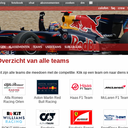
blog
fotoboek
chat
abonnementen
zoeken
dm
colofon
faq
crew
agen
klassementen
teams
userteams
subleagues
verzicht van alle teams
it zijn alle teams die meedoen met de competitie. Klik op een team om naar diens 
Alfa Romeo
Aston Martin Red
Haas F1 Team
McLaren F1 Tea
Racing Orlen
Bull Racing