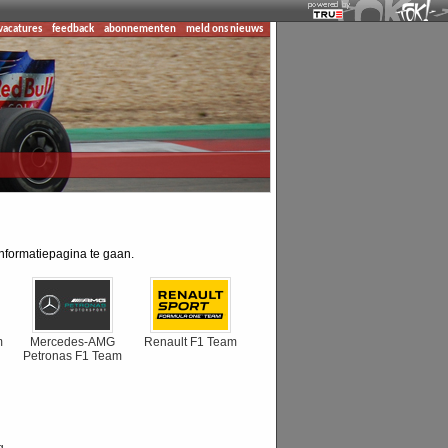
vacatures
feedback
abonnementen
meld ons nieuws
informatiepagina te gaan.
m
Mercedes-AMG
Renault F1 Team
Petronas F1 Team