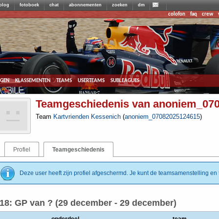
blog
fotoboek
chat
abonnementen
zoeken
dm
colofon
faq
crew
agen
klassementen
teams
userteams
subleagues
Teamgeschiedenis van anoniem_07
Team
Kartvrienden Kessenich
(
anoniem_07082025124615
)
Profiel
Teamgeschiedenis
Deze user heeft zijn profiel afgeschermd. Je kunt de teamsamenstelling en t
18: GP van ? (29 december - 29 december)