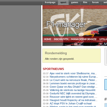
frontpage
sport
games
film
forum
we
home
inschrijven
managerinformatie
uitsl
Rondemelding
Alle ronden zijn gespeeld.
sportnieuws
Ajax veel te sterk voor Shelbourne, maar houdt schade beperkt
03:37
Nieuwkomers schitteren bij ruime Europese zege FC Twente
02:34
Le Court wint na nerveuze finale, Pieterse derde
06-08
Lemmen boekt eerste profzege in zware Ronde van Polen-rit
06-08
Geen Qatar en Abu Dhabi? Dan eindigt Formule 1-seizoen mogelijk in Europa
05-08
Vollering de sterkste na lastige heuvelrit
05-08
Gedurfd NEC blijft overeind bij Olympiakos
05-08
Reusser wint tijdrit en neemt geel over, Nooijen knap tweede
04-08
#
Haugset houdt Kopecky af na indrukwekkende solo van 86 kilometer
03-08
AZ klopt PSV in Johan Cruijff-schaal
02-08
Wiebes sprint in het geel naar tweede ritzege