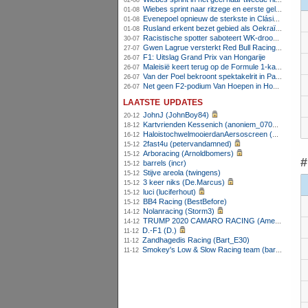
02-08
Wiebes sprint naar ritzege en eerste gele trui in Tour Femmes
01-08
Evenepoel opnieuw de sterkste in Clásica San Sebastián
01-08
Rusland erkent bezet gebied als Oekraïens voor opheffing IOC-schorsing
01-08
Racistische spotter saboteert WK-droom van powerliftster
30-07
Gwen Lagrue versterkt Red Bull Racing vanaf 2027
27-07
F1: Uitslag Grand Prix van Hongarije
26-07
Maleisië keert terug op de Formule 1-kalender in 2026
26-07
Van der Poel bekroont spektakelrit in Parijs met nipte zege; eindzege Pogacar
26-07
Net geen F2-podium Van Hoepen in Hongarije, Leon maakt indruk
26-07
laatste updates
JohnJ (JohnBoy84)
20-12
Kartvrienden Kessenich (anoniem_07082025124615)
18-12
HaloistochwelmooierdanAersoscreen (Meike26)
16-12
2fast4u (petervandamned)
15-12
Arboracing (Arnoldbomers)
15-12
#
barrels (incr)
15-12
Stijve areola (twingens)
15-12
3 keer niks (De.Marcus)
15-12
luci (luciferhout)
15-12
BB4 Racing (BestBefore)
15-12
Nolanracing (Storm3)
14-12
TRUMP 2020 CAMARO RACING (AmenhotepIV)
14-12
D.-F1 (D.)
11-12
Zandhagedis Racing (Bart_E30)
11-12
Smokey's Low & Slow Racing team (bartello)
11-12