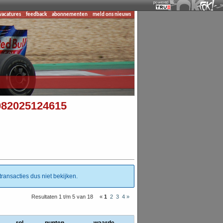
vacatures
feedback
abonnementen
meld ons nieuws
082025124615
ransacties dus niet bekijken.
Resultaten 1 t/m 5 van 18
«
1
2
3
4
»