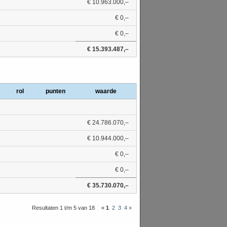
€ 10.963.000,–
€ 0,–
€ 0,–
€ 15.393.487,–
rol
punten
waarde
€ 24.786.070,–
€ 10.944.000,–
€ 0,–
€ 0,–
€ 35.730.070,–
Resultaten 1 t/m 5 van 18
«
1
2
3
4
»