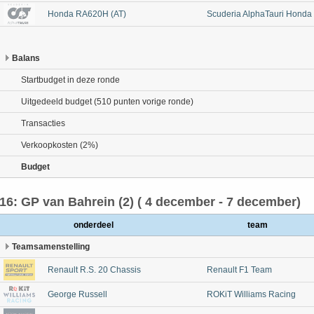
Honda RA620H (AT)
Scuderia AlphaTauri Honda
Balans
Startbudget in deze ronde
Uitgedeeld budget (510 punten vorige ronde)
Transacties
Verkoopkosten (2%)
Budget
16: GP van Bahrein (2) ( 4 december - 7 december)
onderdeel
team
Teamsamenstelling
Renault R.S. 20 Chassis
Renault F1 Team
George Russell
ROKiT Williams Racing