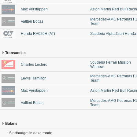
Max Verstappen
Aston Martin Red Bull Raci
Mercedes-AMG Petronas F
Valtteri Bottas
Team
Honda RA620H (AT)
Scuderia AlphaTauri Honda
Transacties
Scuderia Ferrari Mission
Charles Leclerc
Winnow
Mercedes-AMG Petronas F
Lewis Hamilton
Team
Max Verstappen
Aston Martin Red Bull Raci
Mercedes-AMG Petronas F
Valtteri Bottas
Team
Balans
Startbudget in deze ronde