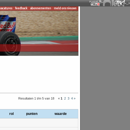
vacatures
feedback
abonnementen
meld ons nieuws
Resultaten 1 t/m 5 van 18
«
1
2
3
4
»
rol
punten
waarde