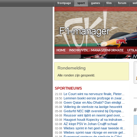
frontpage
sport
games
film
forum
we
home
inschrijven
managerinformatie
uitsl
Rondemelding
Alle ronden zijn gespeeld.
sportnieuws
Le Court wint na nerveuze finale, Pieterse derde
21:03
Lemmen boekt eerste profzege in zware Ronde van Polen-rit
19:50
Geen Qatar en Abu Dhabi? Dan eindigt Formule 1-seizoen mogelijk in Europa
05-08
Vollering de sterkste na lastige heuvelrit
05-08
#
Gedurfd NEC blijft overeind bij Olympiakos
05-08
Reusser wint tijdrit en neemt geel over, Nooijen knap tweede
04-08
Haugset houdt Kopecky af na indrukwekkende solo van 86 kilometer
03-08
AZ klopt PSV in Johan Cruijff-schaal
02-08
Wiebes sprint in het geel naar tweede ritzege
02-08
Wiebes sprint naar ritzege en eerste gele trui in Tour Femmes
01-08
Evenepoel opnieuw de sterkste in Clásica San Sebastián