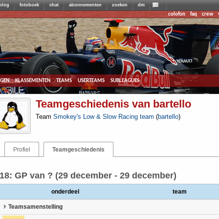
blog
fotoboek
chat
abonnementen
zoeken
dm
colofon
faq
crew
agen
klassementen
teams
userteams
subleagues
Teamgeschiedenis van bartello
Team
Smokey's Low & Slow Racing team
(
bartello
)
Profiel
Teamgeschiedenis
18: GP van ? (29 december - 29 december)
onderdeel
team
Teamsamenstelling