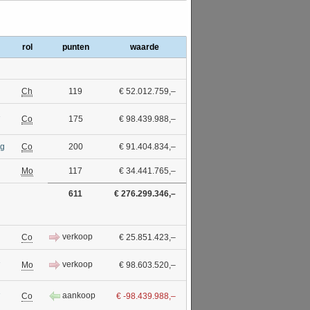
rol
punten
waarde
Ch
119
€ 52.012.759,–
1
Co
175
€ 98.439.988,–
ng
Co
200
€ 91.404.834,–
Mo
117
€ 34.441.765,–
611
€ 276.299.346,–
verkoop
Co
€ 25.851.423,–
1
verkoop
Mo
€ 98.603.520,–
1
aankoop
Co
€ -98.439.988,–