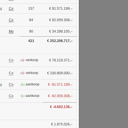
ng
Co
157
€ 91.571.199,–
1
Co
84
€ 92.059.308,–
Mo
90
€ 34.288.105,–
421
€ 252.206.717,–
verkoop
Co
€ 78.219.371,–
1
verkoop
Co
€ 100.809.000,–
aankoop
ng
Co
€ -91.571.199,–
1
aankoop
Co
€ -92.059.308,–
€ -4.602.136,–
€ 1.875.026,–