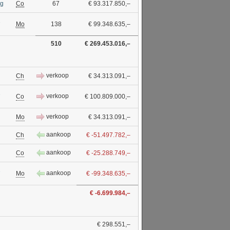
ng
Co
67
€ 93.317.850,–
1
Mo
138
€ 99.348.635,–
510
€ 269.453.016,–
verkoop
Ch
€ 34.313.091,–
1
verkoop
Co
€ 100.809.000,–
verkoop
Mo
€ 34.313.091,–
aankoop
Ch
€ -51.497.782,–
aankoop
Co
€ -25.288.749,–
1
aankoop
Mo
€ -99.348.635,–
€ -6.699.984,–
€ 298.551,–