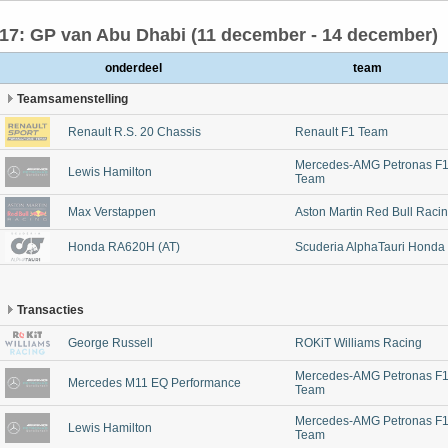
17: GP van Abu Dhabi (11 december - 14 december)
onderdeel
team
Teamsamenstelling
Renault R.S. 20 Chassis
Renault F1 Team
Mercedes-AMG Petronas F
Lewis Hamilton
Team
Max Verstappen
Aston Martin Red Bull Raci
Honda RA620H (AT)
Scuderia AlphaTauri Honda
Transacties
George Russell
ROKiT Williams Racing
Mercedes-AMG Petronas F
Mercedes M11 EQ Performance
Team
Mercedes-AMG Petronas F
Lewis Hamilton
Team