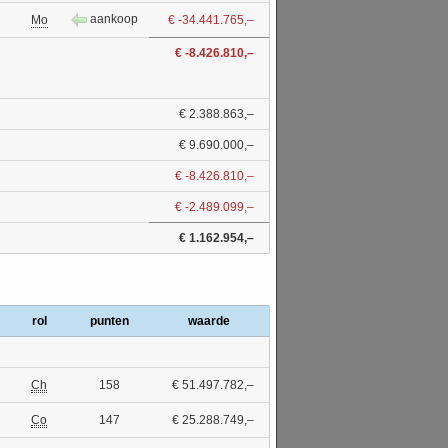
aankoop
Mo
€ -34.441.765,–
€ -8.426.810,–
€ 2.388.863,–
€ 9.690.000,–
€ -8.426.810,–
€ -2.489.099,–
€ 1.162.954,–
rol
punten
waarde
Ch
158
€ 51.497.782,–
Co
147
€ 25.288.749,–