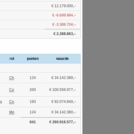
€ 12.179.000,–
€ -6.699.984,–
€ -3.388.704,–
€ 2.388.863,–
rol
punten
waarde
Ch
124
€ 34.142.380,–
1
Co
200
€ 100.556.977,–
ng
Co
193
€ 92.074.840,–
Mo
124
€ 34.142.380,–
641
€ 260.916.577,–