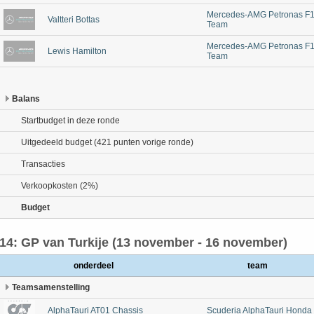
Mercedes-AMG Petronas F
Valtteri Bottas
Team
Mercedes-AMG Petronas F
Lewis Hamilton
Team
Balans
Startbudget in deze ronde
Uitgedeeld budget (421 punten vorige ronde)
Transacties
Verkoopkosten (2%)
Budget
14: GP van Turkije (13 november - 16 november)
onderdeel
team
Teamsamenstelling
AlphaTauri AT01 Chassis
Scuderia AlphaTauri Honda