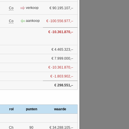
1
verkoop
Co
€ 90.195.107,–
1
aankoop
Co
€ -100.556.977,–
€ -10.361.870,–
€ 4.465.323,–
€ 7.999.000,–
€ -10.361.870,–
€ -1.803.902,–
€ 298.551,–
rol
punten
waarde
Ch
90
€ 34.288.105,–