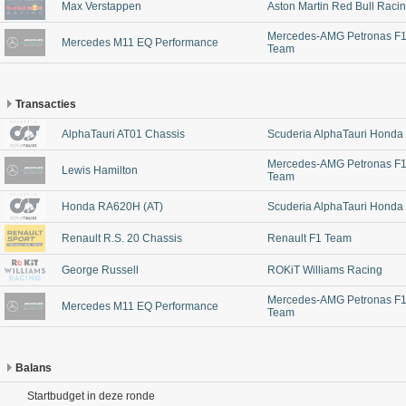
Max Verstappen
Aston Martin Red Bull Raci
Mercedes-AMG Petronas F
Mercedes M11 EQ Performance
Team
Transacties
AlphaTauri AT01 Chassis
Scuderia AlphaTauri Honda
Mercedes-AMG Petronas F
Lewis Hamilton
Team
Honda RA620H (AT)
Scuderia AlphaTauri Honda
Renault R.S. 20 Chassis
Renault F1 Team
George Russell
ROKiT Williams Racing
Mercedes-AMG Petronas F
Mercedes M11 EQ Performance
Team
Balans
Startbudget in deze ronde