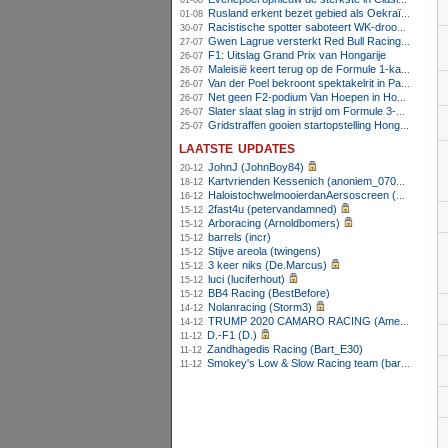
01-08
Rusland erkent bezet gebied als Oekraïens voor opheffing IOC-schorsing
01-08
Racistische spotter saboteert WK-droom van powerliftster
30-07
Gwen Lagrue versterkt Red Bull Racing vanaf 2027
27-07
F1: Uitslag Grand Prix van Hongarije
26-07
Maleisië keert terug op de Formule 1-kalender in 2026
26-07
Van der Poel bekroont spektakelrit in Parijs met nipte zege; eindzege Pogacar
26-07
Net geen F2-podium Van Hoepen in Hongarije, Leon maakt indruk
26-07
Slater slaat slag in strijd om Formule 3-kampioenschap op Hungaroring
26-07
Gridstraffen gooien startopstelling Hongaarse Grand Prix flink overhoop
25-07
laatste updates
JohnJ (JohnBoy84)
20-12
Kartvrienden Kessenich (anoniem_07082025124615)
18-12
HaloistochwelmooierdanAersoscreen (Meike26)
16-12
2fast4u (petervandamned)
15-12
Arboracing (Arnoldbomers)
15-12
barrels (incr)
15-12
Stijve areola (twingens)
15-12
3 keer niks (De.Marcus)
15-12
luci (luciferhout)
15-12
BB4 Racing (BestBefore)
15-12
Nolanracing (Storm3)
14-12
TRUMP 2020 CAMARO RACING (AmenhotepIV)
14-12
D.-F1 (D.)
11-12
Zandhagedis Racing (Bart_E30)
11-12
Smokey's Low & Slow Racing team (bartello)
11-12