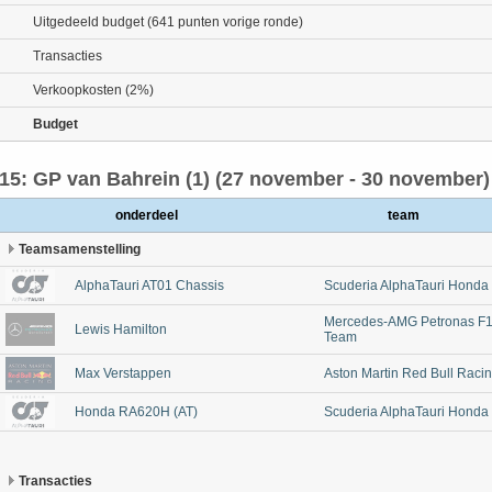
Uitgedeeld budget (641 punten vorige ronde)
Transacties
Verkoopkosten (2%)
Budget
15: GP van Bahrein (1) (27 november - 30 november)
onderdeel
team
Teamsamenstelling
AlphaTauri AT01 Chassis
Scuderia AlphaTauri Honda
Mercedes-AMG Petronas F
Lewis Hamilton
Team
Max Verstappen
Aston Martin Red Bull Raci
Honda RA620H (AT)
Scuderia AlphaTauri Honda
Transacties