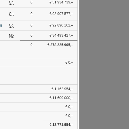
Ch
0
€ 51.934.739,–
1
Co
0
€ 98.907.577,–
ng
Co
0
€ 92.890.162,–
Mo
0
€ 34.493.427,–
0
€ 278.225.905,–
€ 0,–
€ 1.162.954,–
€ 11.609.000,–
€ 0,–
€ 0,–
€ 12.771.954,–