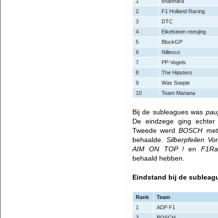
1
shannara
2
F1 Holland Racing
3
DTC
4
Eikelsteen reesjing
5
BlockGP
6
Nillesco
7
PP-Vogels
8
The Hipsters
9
Was Soepie
10
Team Manana
Bij de subleagues was
pau
De eindzege ging echte
Tweede werd
BOSCH
met
behaalde.
Silberpfeilen Vo
AIM ON TOP !
en
F1Ra
behaald hebben.
Eindstand bij de subleag
Rank
Team
1
ADP F1
2
BOSCH