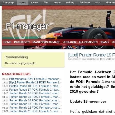
frontpage
sport
games
film
forum
weblog
fotoboek
chat
abonne
home
inschrijven
managerinformatie
uitslagen
klassementen
teams
u
[Upd] Punten Ronde 19 
Rondemelding
Geschreven door redactie op 18-11-2010 @
Alle ronden zijn gespeeld.
Het Formule 1-seizoen 2
managernieuws
laatste race en werd in 
Prijswinnaars FOK! Formule 1-manager 2010
20-11
de FOK! Formule 1-manag
[Upd] Punten Ronde 19 FOK! Formule 1-manager
18-11
Punten Ronde 18 FOK! Formule 1-manager
ronde het gelukkigst? En
18-11
Punten Ronde 17 FOK! Formule 1-manager
10-11
2010 geworden?
Punten Ronde 16 FOK! Formule 1-manager
14-10
Punten Ronde 15 FOK! Formule 1-manager
04-10
Punten Ronde 14 FOK! Formule 1-manager
22-09
Update 18 november
Punten Ronde 13 FOK! Formule 1-manager
10-09
Punten Ronde 12 FOK! Formule 1-manager
03-08
Het is gebleken dat niet
Punten Ronde 11 FOK! Formule 1-manager
29-07