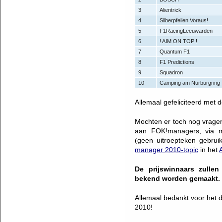
3
Alientrick
4
Silberpfeilen Voraus!
5
F1RacingLeeuwarden
6
! AIM ON TOP !
7
Quantum F1
8
F1 Predictions
9
Squadron
10
Camping am Nürburgring
Allemaal gefeliciteerd met d
Mochten er toch nog vragen
aan FOK!managers, via mai
(geen uitroepteken gebrui
manager 2010-topic
in het
De prijswinnaars zullen
bekend worden gemaakt.
Allemaal bedankt voor het
2010!