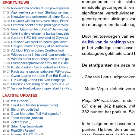
meegenomen in de slotr
sportnieuws
inmiddels gecorrigeerd, en 
Niewiadoma profiteert van pokerspel en grijpt geel op Ventoux
04:46
Ajax veel te sterk voor Shelbourne, maar houdt schade beperkt
significante verschuivinge
07-08
Nieuwkomers schitteren bij ruime Europese zege FC Twente
07-08
gecorrigeerde uitslagen v
Le Court wint na nerveuze finale, Pieterse derde
06-08
de managers en de sublea
Lemmen boekt eerste profzege in zware Ronde van Polen-rit
06-08
Geen Qatar en Abu Dhabi? Dan eindigt Formule 1-seizoen mogelijk in Europa
05-08
Vollering de sterkste na lastige heuvelrit
05-08
Door het toevoegen van een
Gedurfd NEC blijft overeind bij Olympiakos
05-08
de link van de rankings
van 
Reusser wint tijdrit en neemt geel over, Nooijen knap tweede
04-08
Haugset houdt Kopecky af na indrukwekkende solo van 86 kilometer
03-08
je het volledige eindklasse
AZ klopt PSV in Johan Cruijff-schaal
02-08
subleagues geldt uiteraard 
Wiebes sprint in het geel naar tweede ritzege
02-08
Wiebes sprint naar ritzege en eerste gele trui in Tour Femmes
01-08
Evenepoel opnieuw de sterkste in Clásica San Sebastián
01-08
De
strafpunten
die deze ra
Rusland erkent bezet gebied als Oekraïens voor opheffing IOC-schorsing
01-08
Racistische spotter saboteert WK-droom van powerliftster
30-07
Gwen Lagrue versterkt Red Bull Racing vanaf 2027
27-07
- Chassis Lotus: afgebroken 
F1: Uitslag Grand Prix van Hongarije
26-07
Maleisië keert terug op de Formule 1-kalender in 2026
26-07
- Motor Virgin: defecte vers
Van der Poel bekroont spektakelrit in Parijs met nipte zege; eindzege Pogacar
26-07
laatste updates
Petja GP
was deze ronde 
test (RobertF)
17-11
Horst F-1 Master (creeperhaze)
GP
die er 342 haalde.
mi
17-11
Blargh (KroodjeBip)
17-11
332 punten het podium.
Bl
Odan Mercedes Pall Mall (gpodan)
16-11
Team moped (romniu)
16-11
victeam (vic_)
16-11
In het algemeen klassemen
Silber Cap (mjpvdwal)
16-11
punten. Hij bleef de numm
RealGP (Realer)
16-11
Matters (MaTTeRs)