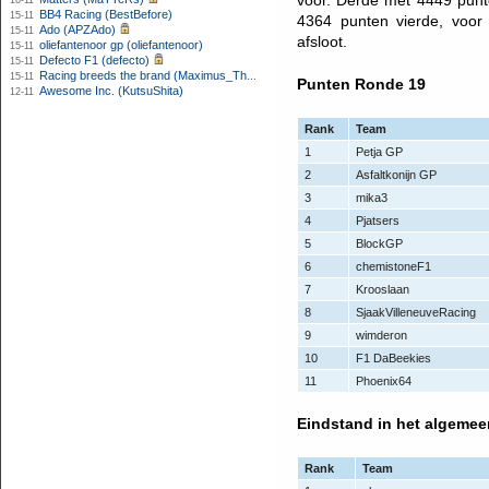
voor. Derde met 4449 pun
16-11
BB4 Racing (BestBefore)
15-11
4364 punten vierde, voo
Ado (APZAdo)
15-11
afsloot.
oliefantenoor gp (oliefantenoor)
15-11
Defecto F1 (defecto)
15-11
Racing breeds the brand (Maximus_The_Great)
15-11
Punten Ronde 19
Awesome Inc. (KutsuShita)
12-11
Rank
Team
1
Petja GP
2
Asfaltkonijn GP
3
mika3
4
Pjatsers
5
BlockGP
6
chemistoneF1
7
Krooslaan
8
SjaakVilleneuveRacing
9
wimderon
10
F1 DaBeekies
11
Phoenix64
Eindstand in het algeme
Rank
Team