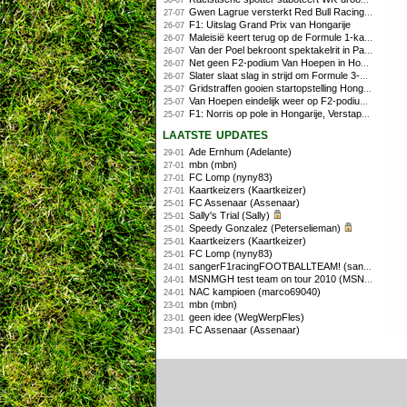
30-07
Gwen Lagrue versterkt Red Bull Racing vanaf 2027
27-07
F1: Uitslag Grand Prix van Hongarije
26-07
Maleisië keert terug op de Formule 1-kalender in 2026
26-07
Van der Poel bekroont spektakelrit in Parijs met nipte zege; eindzege Pogacar
26-07
Net geen F2-podium Van Hoepen in Hongarije, Leon maakt indruk
26-07
Slater slaat slag in strijd om Formule 3-kampioenschap op Hungaroring
26-07
Gridstraffen gooien startopstelling Hongaarse Grand Prix flink overhoop
25-07
Van Hoepen eindelijk weer op F2-podium, Mini wint sprintrace op Hungaroring
25-07
F1: Norris op pole in Hongarije, Verstappen zesde
25-07
laatste updates
Ade Ernhum (Adelante)
29-01
mbn (mbn)
27-01
FC Lomp (nyny83)
27-01
Kaartkeizers (Kaartkeizer)
27-01
FC Assenaar (Assenaar)
25-01
Sally's Trial (Sally)
25-01
Speedy Gonzalez (Peterselieman)
25-01
Kaartkeizers (Kaartkeizer)
25-01
FC Lomp (nyny83)
25-01
sangerF1racingFOOTBALLTEAM! (sanger)
24-01
MSNMGH test team on tour 2010 (MSNMGH)
24-01
NAC kampioen (marco69040)
24-01
mbn (mbn)
23-01
geen idee (WegWerpFles)
23-01
FC Assenaar (Assenaar)
23-01