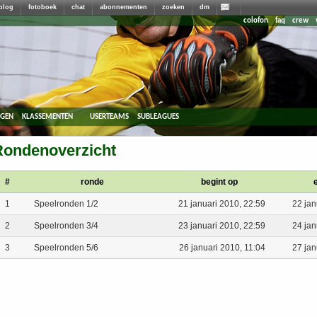
blog
fotoboek
chat
abonnementen
zoeken
dm
colofon
faq
crew
agen
klassementen
userteams
subleagues
Rondenoverzicht
#
ronde
begint op
e
1
Speelronden 1/2
21 januari 2010, 22:59
22 jan
2
Speelronden 3/4
23 januari 2010, 22:59
24 jan
3
Speelronden 5/6
26 januari 2010, 11:04
27 jan