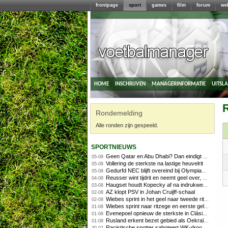
frontpage
sport
games
film
forum
we
home
inschrijven
managerinformatie
uitsl
Rondemelding
Alle ronden zijn gespeeld.
sportnieuws
Geen Qatar en Abu Dhabi? Dan eindigt Formule 1-seizoen mogelijk in Europa
05-08
Vollering de sterkste na lastige heuvelrit
05-08
Gedurfd NEC blijft overeind bij Olympiakos
05-08
Reusser wint tijdrit en neemt geel over, Nooijen knap tweede
04-08
Haugset houdt Kopecky af na indrukwekkende solo van 86 kilometer
03-08
AZ klopt PSV in Johan Cruijff-schaal
02-08
Wiebes sprint in het geel naar tweede ritzege
02-08
Wiebes sprint naar ritzege en eerste gele trui in Tour Femmes
01-08
Evenepoel opnieuw de sterkste in Clásica San Sebastián
01-08
Rusland erkent bezet gebied als Oekraïens voor opheffing IOC-schorsing
01-08
Racistische spotter saboteert WK-droom van powerliftster