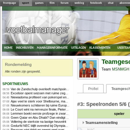
frontpage
sport
games
film
forum
weblog
fotoboek
chat
abonne
home
inschrijven
managerinformatie
uitslagen
klassementen
usertea
Teamges
Rondemelding
Team
MSNMGH te
Alle ronden zijn gespeeld.
sportnieuws
Profiel
Teamgesch
Van de Zandschulp overleeft matchpoints, ook Griekspoor verder in Montreal
08:59
Excelsior opent seizoen met ruime zege op promovendus Cambuur
08:56
Niewiadoma profiteert van pokerspel en grijpt geel op Ventoux
04:46
Ajax veel te sterk voor Shelbourne, maar houdt schade beperkt
07-08
#3: Speelronden 5/6 (2
Nieuwkomers schitteren bij ruime Europese zege FC Twente
07-08
Le Court wint na nerveuze finale, Pieterse derde
06-08
Lemmen boekt eerste profzege in zware Ronde van Polen-rit
speler
06-08
Geen Qatar en Abu Dhabi? Dan eindigt Formule 1-seizoen mogelijk in Europa
05-08
Vollering de sterkste na lastige heuvelrit
05-08
Teamsamenstelling
Gedurfd NEC blijft overeind bij Olympiakos
05-08
Reusser wint tijdrit en neemt geel over, Nooijen knap tweede