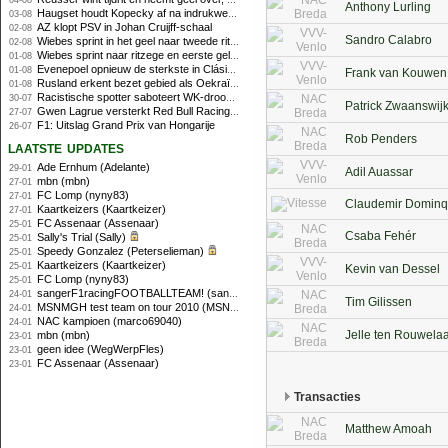
04-08
Anthony Lurling
Haugset houdt Kopecky af na indrukwekkende solo van 86 kilometer
03-08
AZ klopt PSV in Johan Cruijff-schaal
02-08
Sandro Calabro
Wiebes sprint in het geel naar tweede ritzege
02-08
Wiebes sprint naar ritzege en eerste gele trui in Tour Femmes
01-08
Evenepoel opnieuw de sterkste in Clásica San Sebastián
01-08
Frank van Kouwen
Rusland erkent bezet gebied als Oekraïens voor opheffing IOC-schorsing
01-08
Racistische spotter saboteert WK-droom van powerliftster
30-07
Patrick Zwaanswij
Gwen Lagrue versterkt Red Bull Racing vanaf 2027
27-07
F1: Uitslag Grand Prix van Hongarije
26-07
Rob Penders
laatste updates
Ade Ernhum (Adelante)
29-01
Adil Auassar
mbn (mbn)
27-01
FC Lomp (nyny83)
27-01
Claudemir Domin
Kaartkeizers (Kaartkeizer)
27-01
FC Assenaar (Assenaar)
25-01
Csaba Fehér
Sally's Trial (Sally)
25-01
Speedy Gonzalez (Peterselieman)
25-01
Kaartkeizers (Kaartkeizer)
25-01
Kevin van Dessel
FC Lomp (nyny83)
25-01
sangerF1racingFOOTBALLTEAM! (sanger)
24-01
Tim Gilissen
MSNMGH test team on tour 2010 (MSNMGH)
24-01
NAC kampioen (marco69040)
24-01
Jelle ten Rouwela
mbn (mbn)
23-01
geen idee (WegWerpFles)
23-01
FC Assenaar (Assenaar)
23-01
Transacties
Matthew Amoah