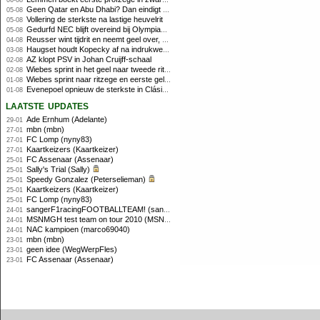
06-08
Geen Qatar en Abu Dhabi? Dan eindigt Formule 1-seizoen mogelijk in Europa
05-08
Vollering de sterkste na lastige heuvelrit
05-08
Gedurfd NEC blijft overeind bij Olympiakos
05-08
Reusser wint tijdrit en neemt geel over, Nooijen knap tweede
04-08
Haugset houdt Kopecky af na indrukwekkende solo van 86 kilometer
03-08
AZ klopt PSV in Johan Cruijff-schaal
02-08
Wiebes sprint in het geel naar tweede ritzege
02-08
Wiebes sprint naar ritzege en eerste gele trui in Tour Femmes
01-08
Evenepoel opnieuw de sterkste in Clásica San Sebastián
01-08
laatste updates
Ade Ernhum (Adelante)
29-01
mbn (mbn)
27-01
FC Lomp (nyny83)
27-01
Kaartkeizers (Kaartkeizer)
27-01
FC Assenaar (Assenaar)
25-01
Sally's Trial (Sally)
25-01
Speedy Gonzalez (Peterselieman)
25-01
Kaartkeizers (Kaartkeizer)
25-01
FC Lomp (nyny83)
25-01
sangerF1racingFOOTBALLTEAM! (sanger)
24-01
MSNMGH test team on tour 2010 (MSNMGH)
24-01
NAC kampioen (marco69040)
24-01
mbn (mbn)
23-01
geen idee (WegWerpFles)
23-01
FC Assenaar (Assenaar)
23-01