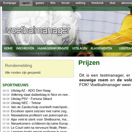
frontpage
sport
games
film
forum
weblog
fotoboek
chat
abonne
home
inschrijven
managerinformatie
uitslagen
klassementen
usertea
Prijzen
Rondemelding
Alle ronden zijn gespeeld.
Dit is een testmanager, er
eeuwige roem
en
de vol
sportnieuws
FOK! Voetbalmanager weer e
Uitslag AZ - ADO Den Haag
00:01
Vollering slaat dubbelslag in Nice en neemt geel over
08-08
Uitslag PSV - Fortuna Sittard
08-08
Uitslag NEC - Telstar
08-08
Van de Zandschulp overleeft matchpoints, ook Griekspoor verder in Montreal
08-08
Excelsior opent seizoen met ruime zege op promovendus Cambuur
08-08
Niewiadoma profiteert van pokerspel en grijpt geel op Ventoux
08-08
Ajax veel te sterk voor Shelbourne, maar houdt schade beperkt
07-08
Nieuwkomers schitteren bij ruime Europese zege FC Twente
07-08
Le Court wint na nerveuze finale, Pieterse derde
06-08
Lemmen boekt eerste profzege in zware Ronde van Polen-rit