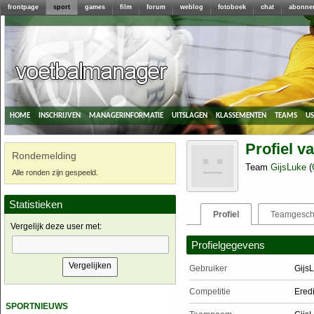
frontpage
sport
games
film
forum
weblog
fotoboek
chat
abonne
home
inschrijven
managerinformatie
uitslagen
klassementen
teams
u
Profiel v
Rondemelding
Team
GijsLuke
(
Alle ronden zijn gespeeld.
Statistieken
Profiel
Teamgesch
Vergelijk deze user met:
Profielgegevens
Gebruiker
Gijs
Competitie
Ered
sportnieuws