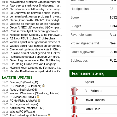
Teamnaam
Gijs
Niewiadoma profiteert van pokerspel en grijpt geel op Ventoux
04:46
Ajax veel te sterk voor Shelbourne, maar houdt schade beperkt
07-08
Huidige plaats
23
Nieuwkomers schitteren bij ruime Europese zege FC Twente
07-08
Le Court wint na nerveuze finale, Pieterse derde
06-08
Lemmen boekt eerste profzege in zware Ronde van Polen-rit
06-08
Score
1632
Geen Qatar en Abu Dhabi? Dan eindigt Formule 1-seizoen mogelijk in Europa
05-08
Vollering de sterkste na lastige heuvelrit
05-08
Budget
€ 36
Gedurfd NEC blijft overeind bij Olympiakos
05-08
Reusser wint tijdrit en neemt geel over, Nooijen knap tweede
04-08
Favoriete team
Ajax
Haugset houdt Kopecky af na indrukwekkende solo van 86 kilometer
03-08
AZ klopt PSV in Johan Cruijff-schaal
02-08
Wiebes sprint in het geel naar tweede ritzege
02-08
Profiel afgeschermd
Nee
Wiebes sprint naar ritzege en eerste gele trui in Tour Femmes
01-08
Evenepoel opnieuw de sterkste in Clásica San Sebastián
01-08
Laatst bijgewerkt
29 m
Rusland erkent bezet gebied als Oekraïens voor opheffing IOC-schorsing
01-08
Racistische spotter saboteert WK-droom van powerliftster
30-07
Gwen Lagrue versterkt Red Bull Racing vanaf 2027
Subleagues
Fc Z
27-07
F1: Uitslag Grand Prix van Hongarije
26-07
Maleisië keert terug op de Formule 1-kalender in 2026
26-07
Van der Poel bekroont spektakelrit in Parijs met nipte zege; eindzege Pogacar
26-07
Teamsamenstelling
laatste updates
Speler
Boerke_D (Boerke_D)
21-05
FCHardcor (FCHardcor)
21-05
Root United (Marc08)
21-05
Bart Vriends
Watson Wanderers (Sherlock_Holmes)
21-05
FC Maarkel (RudyL)
21-05
David Hancko
FC de Plebs (JahWe)
21-05
Fc frietje (tacotrooper)
21-05
Katipuneros (manfred1966)
21-05
Jorrel Hato
Wazaa FC (Wazaa)
21-05
The Underdogs (Ebakkenes)
21-05