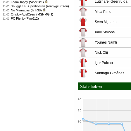
Lutsharel Geertruida
TeamHappy (Viper2k1)
21-05
SnuggLe’s Superboeren (ronnygeurtsen)
21-05
No Mamadas (hhh38)
21-05
Mica Pinto
OnslowAcidCrew (MSNMGH)
21-05
FC Pienjo (Pino112)
21-05
Sven Mijnans
Xavi Simons
Younes Namli
Nick Olij
Igor Paixao
Santiago Giménez
Statistieken
20
25
30