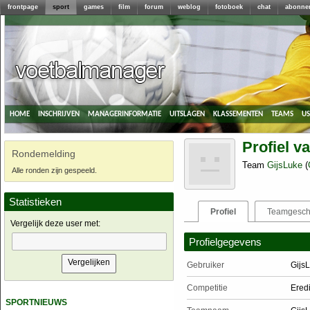
frontpage
sport
games
film
forum
weblog
fotoboek
chat
abonne
home
inschrijven
managerinformatie
uitslagen
klassementen
teams
u
Profiel v
Rondemelding
Team
GijsLuke
(
Alle ronden zijn gespeeld.
Statistieken
Profiel
Teamgesch
Vergelijk deze user met:
Profielgegevens
Gebruiker
Gijs
Competitie
Ered
sportnieuws