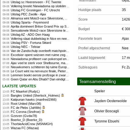
Teamnaam
Gijs
Uitslag sc Heerenveen - FC Twente
09-08
Vollering breekt Niewiadoma op slotklim en pakt tweede eindzege
09-08
Huidige plaats
35
Uitslag FC Groningen - FC Utrecht
09-08
Uitslag PEC Zwolle - Ajax
09-08
Almansa wint Moto3-race Silverstone, Uriarte profiteert niet van afwezige kampioenschapsleider
09-08
Score
1426
Uitslag Sparta - Feyenoord
09-08
Aprilia domineert Britse Grand Prix op Silverstone met dubbele top-3
09-08
Budget
€ 30
Sensationele Moto2-race Silverstone levert nieuwe winnaar op, Nederlanders buiten de punten
09-08
Uitslag AZ - ADO Den Haag
09-08
Favoriete team
Ajax
Vollering slaat dubbelslag in Nice en neemt geel over
08-08
Uitslag PSV - Fortuna Sittard
08-08
Uitslag NEC - Telstar
08-08
Profiel afgeschermd
Nee
Van de Zandschulp overleeft matchpoints, ook Griekspoor verder in Montreal
08-08
Excelsior opent seizoen met ruime zege op promovendus Cambuur
08-08
Laatst bijgewerkt
17 m
Niewiadoma profiteert van pokerspel en grijpt geel op Ventoux
08-08
Ajax veel te sterk voor Shelbourne, maar houdt schade beperkt
07-08
Nieuwkomers schitteren bij ruime Europese zege FC Twente
Subleagues
Fc Z
07-08
Le Court wint na nerveuze finale, Pieterse derde
06-08
Lemmen boekt eerste profzege in zware Ronde van Polen-rit
06-08
Geen Qatar en Abu Dhabi? Dan eindigt Formule 1-seizoen mogelijk in Europa
05-08
Teamsamenstelling
laatste updates
Speler
FC Maarkel (RudyL)
13-05
Bangles United (Sherlock_Holmes)
13-05
Katipunan hawks (manfred1966)
13-05
Jayden Oosterwolde
Root United (Marc08)
13-05
FC de Plebs (JahWe)
13-05
Olivier Boscagli
FC Corona (Snofroe)
13-05
Gzeven (Gvdw78)
13-05
Boerke_D (Boerke_D)
13-05
Tyronne Ebuehi
ThorbieAcidCrew (MSNMGH)
13-05
Wazaa FC (Wazaa)
13-05