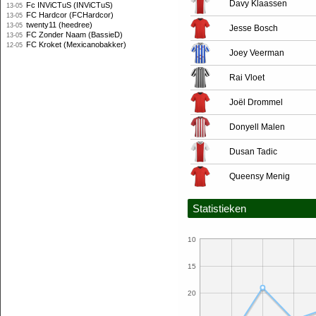
Davy Klaassen
Fc INViCTuS (INViCTuS)
13-05
FC Hardcor (FCHardcor)
13-05
twenty11 (heedree)
13-05
Jesse Bosch
FC Zonder Naam (BassieD)
13-05
FC Kroket (Mexicanobakker)
12-05
Joey Veerman
Rai Vloet
Joël Drommel
Donyell Malen
Dusan Tadic
Queensy Menig
Statistieken
10
15
20