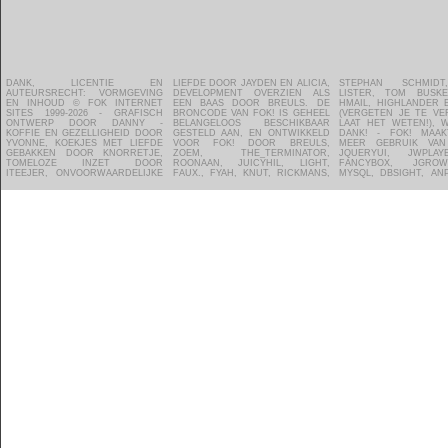
DANK, LICENTIE EN
LIEFDE DOOR JAYDEN EN ALICIA,
STEPHAN SCHMIDT, AIDAN
ZOOM.IN, PROSHOTS,
VAN NEDERLAND -
ALGEMENE VOORWAARDEN
AUTEURSRECHT: VORMGEVING
DEVELOPMENT OVERZIEN ALS
LISTER, TOM BUSKENS, DVZ,
FILMTOTAAL, WEERONLINE,
UITZONDERING OP
VOOR ONZE ALGEMENE
EN INHOUD © FOK INTERNET
EEN BAAS DOOR BREULS. DE
HMAIL, HIGHLANDER EN DANNY
KNMI, GAMEWALLPAPERS.COM,
VOORGAANDE ZIJN DELEN VAN
VOORWAARDEN - ZIJN WE JE
SITES 1999-2026 - GRAFISCH
BRONCODE VAN FOK! IS GEHEEL
(VERGETEN JE TE VERMELDEN?
WEBADS, GOOGLEAP - HOSTING
DE BRONCODE DIE DOOR
VERGETEN? MAIL OF MELD HET
ONTWERP DOOR DANNY -
BELANGELOOS BESCHIKBAAR
LAAT HET WETEN!), WAARVOOR
DOOR TRUE - FOK! BEDANKT
GLOWMOUSE VOOR FOK! ZIJN
KOFFIE EN GEZELLIGHEID DOOR
GESTELD AAN, EN ONTWIKKELD
DANK! - FOK! MAAKT ONDER
ALLE VRIJWILLIGERS DIE FOK!
GESCHREVEN. GLOWMOUSE
YVONNE, KOEKJES MET LIEFDE
VOOR FOK! DOOR BREULS,
MEER GEBRUIK VAN JQUERY,
MOGELIJK MAKEN EN ZICH
BEHOUDT INTELLECTUEEL
GEBAKKEN DOOR KNORRETJE,
ZOEM, THE_TERMINATOR,
JQUERYUI, JWPLAYER, YUI,
GEHEEL BELANGELOOS
EIGENDOM VAN DIE CODE EN
TOMELOZE INZET DOOR
ROONAAN, JUICYHIL, LIGHT,
FANCYBOX, JGROWL, PHP,
INZETTEN VOOR DE TOFSTE SITE
DEZE CODE WORDT IN LICENTIE
ITEEJER, ONVOORWAARDELIJKE
FAUX., FYAH, KNUT, RICKMANS,
MYSQL, DBSIGHT, ANP, NOVUM,
EN MEEST SOCIALE COMMUNITY
DOOR FOK! GEBRUIKT. - ZIE DE