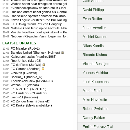
02-08
Cain Seedorf
Wiebes sprint naar ritzege en eerste gele trui in Tour Femmes
01-08
Evenepoel opnieuw de sterkste in Clásica San Sebastián
01-08
David Philipp
Rusland erkent bezet gebied als Oekraïens voor opheffing IOC-schorsing
01-08
Racistische spotter saboteert WK-droom van powerliftster
30-07
Evan Rottier
Gwen Lagrue versterkt Red Bull Racing vanaf 2027
27-07
F1: Uitslag Grand Prix van Hongarije
26-07
Jonas Arweiler
Maleisië keert terug op de Formule 1-kalender in 2026
26-07
Van der Poel bekroont spektakelrit in Parijs met nipte zege; eindzege Pogacar
26-07
Net geen F2-podium Van Hoepen in Hongarije, Leon maakt indruk
Michiel Kramer
26-07
laatste updates
Nikos Karelis
FC Maarkel (RudyL)
13-05
Bangles United (Sherlock_Holmes)
13-05
Ricardo Kishna
Katipunan hawks (manfred1966)
13-05
Root United (Marc08)
13-05
Vicente Besuijen
FC de Plebs (JahWe)
13-05
FC Corona (Snofroe)
13-05
Younes Mokhtar
Gzeven (Gvdw78)
13-05
Boerke_D (Boerke_D)
13-05
ThorbieAcidCrew (MSNMGH)
13-05
Luuk Koopmans
Wazaa FC (Wazaa)
13-05
Fc INViCTuS (INViCTuS)
13-05
Martin Fraisl
FC Hardcor (FCHardcor)
13-05
twenty11 (heedree)
13-05
Mike Havekotte
FC Zonder Naam (BassieD)
13-05
FC Kroket (Mexicanobakker)
12-05
Robert Zwinkels
Danny Bakker
Emilio Estevez Tsai