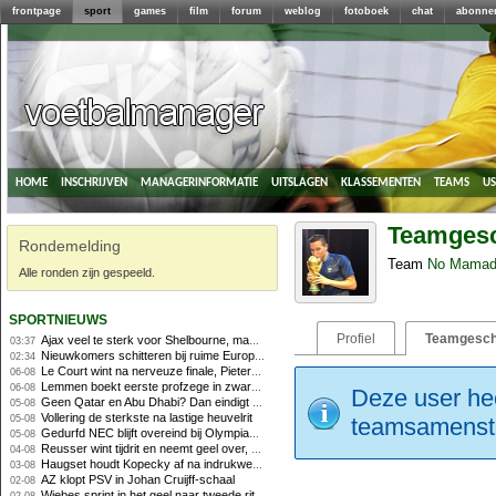
frontpage
sport
games
film
forum
weblog
fotoboek
chat
abonne
home
inschrijven
managerinformatie
uitslagen
klassementen
teams
u
Teamgesc
Rondemelding
Team
No Mamad
Alle ronden zijn gespeeld.
sportnieuws
Profiel
Teamgesch
Ajax veel te sterk voor Shelbourne, maar houdt schade beperkt
03:37
Nieuwkomers schitteren bij ruime Europese zege FC Twente
02:34
Le Court wint na nerveuze finale, Pieterse derde
06-08
Lemmen boekt eerste profzege in zware Ronde van Polen-rit
06-08
Deze user hee
Geen Qatar en Abu Dhabi? Dan eindigt Formule 1-seizoen mogelijk in Europa
05-08
Vollering de sterkste na lastige heuvelrit
05-08
teamsamenstel
Gedurfd NEC blijft overeind bij Olympiakos
05-08
Reusser wint tijdrit en neemt geel over, Nooijen knap tweede
04-08
Haugset houdt Kopecky af na indrukwekkende solo van 86 kilometer
03-08
AZ klopt PSV in Johan Cruijff-schaal
02-08
Wiebes sprint in het geel naar tweede ritzege