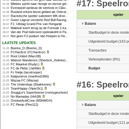
02-08
#17: Speelro
Wiebes sprint naar ritzege en eerste gele trui in Tour Femmes
01-08
Evenepoel opnieuw de sterkste in Clásica San Sebastián
01-08
Rusland erkent bezet gebied als Oekraïens voor opheffing IOC-schorsing
01-08
speler
Racistische spotter saboteert WK-droom van powerliftster
30-07
Gwen Lagrue versterkt Red Bull Racing vanaf 2027
27-07
Balans
F1: Uitslag Grand Prix van Hongarije
26-07
Maleisië keert terug op de Formule 1-kalender in 2026
26-07
Van der Poel bekroont spektakelrit in Parijs met nipte zege; eindzege Pogacar
Startbudget in deze ronde
26-07
Net geen F2-podium Van Hoepen in Hongarije, Leon maakt indruk
26-07
Uitgedeeld budget (163 p
laatste updates
Boerke_D (Boerke_D)
21-05
Transacties
FCHardcor (FCHardcor)
21-05
Root United (Marc08)
21-05
Verkoopkosten (8%)
Watson Wanderers (Sherlock_Holmes)
21-05
FC Maarkel (RudyL)
21-05
Budget
FC de Plebs (JahWe)
21-05
Fc frietje (tacotrooper)
21-05
Katipuneros (manfred1966)
21-05
Wazaa FC (Wazaa)
21-05
#16: Speelro
The Underdogs (Ebakkenes)
21-05
TeamHappy (Viper2k1)
21-05
SnuggLe’s Superboeren (ronnygeurtsen)
21-05
speler
No Mamadas (hhh38)
21-05
OnslowAcidCrew (MSNMGH)
21-05
FC Pienjo (Pino112)
Balans
21-05
Startbudget in deze ronde
Uitgedeeld budget (121 p