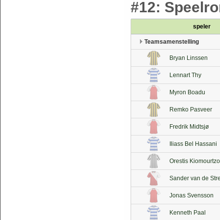
#12: Speelron
speler
Teamsamenstelling
Bryan Linssen
Lennart Thy
Myron Boadu
Remko Pasveer
Fredrik Midtsjø
Iliass Bel Hassani
Orestis Kiomourtz
Sander van de Str
Jonas Svensson
Kenneth Paal