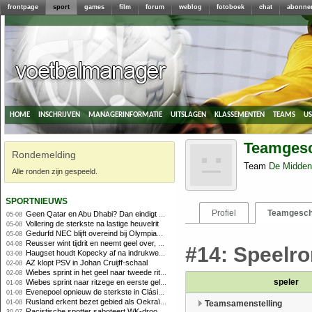
frontpage
sport
games
film
forum
weblog
fotoboek
chat
abonne
home
inschrijven
managerinformatie
uitslagen
klassementen
teams
u
Teamgesc
Rondemelding
Team
De Midden
Alle ronden zijn gespeeld.
sportnieuws
Profiel
Teamgesch
Geen Qatar en Abu Dhabi? Dan eindigt Formule 1-seizoen mogelijk in Europa
05-08
Vollering de sterkste na lastige heuvelrit
05-08
Gedurfd NEC blijft overeind bij Olympiakos
05-08
Reusser wint tijdrit en neemt geel over, Nooijen knap tweede
04-08
#14: Speelrond
Haugset houdt Kopecky af na indrukwekkende solo van 86 kilometer
03-08
AZ klopt PSV in Johan Cruijff-schaal
02-08
Wiebes sprint in het geel naar tweede ritzege
02-08
speler
Wiebes sprint naar ritzege en eerste gele trui in Tour Femmes
01-08
Evenepoel opnieuw de sterkste in Clásica San Sebastián
01-08
Rusland erkent bezet gebied als Oekraïens voor opheffing IOC-schorsing
01-08
Teamsamenstelling
Racistische spotter saboteert WK-droom van powerliftster