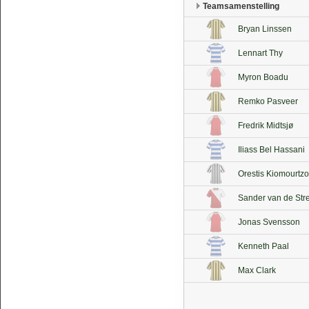
Teamsamenstelling
Bryan Linssen
Lennart Thy
Myron Boadu
Remko Pasveer
Fredrik Midtsjø
Iliass Bel Hassani
Orestis Kiomourtz
Sander van de Str
Jonas Svensson
Kenneth Paal
Max Clark