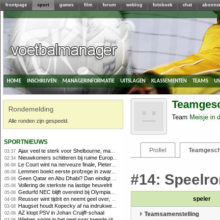
frontpage
sport
games
film
forum
weblog
fotoboek
chat
abonne
home
inschrijven
managerinformatie
uitslagen
klassementen
teams
u
Teamgesch
Rondemelding
Team
Meisje in 
Alle ronden zijn gespeeld.
sportnieuws
Profiel
Teamgesch
Ajax veel te sterk voor Shelbourne, maar houdt schade beperkt
03:37
Nieuwkomers schitteren bij ruime Europese zege FC Twente
02:34
Le Court wint na nerveuze finale, Pieterse derde
06-08
Lemmen boekt eerste profzege in zware Ronde van Polen-rit
06-08
#14: Speelrond
Geen Qatar en Abu Dhabi? Dan eindigt Formule 1-seizoen mogelijk in Europa
05-08
Vollering de sterkste na lastige heuvelrit
05-08
Gedurfd NEC blijft overeind bij Olympiakos
05-08
speler
Reusser wint tijdrit en neemt geel over, Nooijen knap tweede
04-08
Haugset houdt Kopecky af na indrukwekkende solo van 86 kilometer
03-08
AZ klopt PSV in Johan Cruijff-schaal
02-08
Teamsamenstelling
Wiebes sprint in het geel naar tweede ritzege