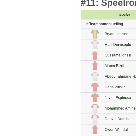
#11: Speelron
speler
Teamsamenstelling
Bryan Linssen
Halil Dervisoglu
Oussama Idrissi
Marco Bizot
Abdoulrahmane Ha
Haris Vuckic
Javier Espinosa
Mohammed Amine I
Denzel Dumfries
Owen Wijndal