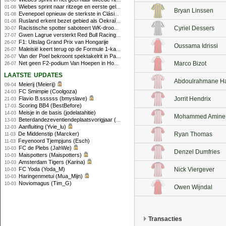
02-08
Wiebes sprint naar ritzege en eerste gele trui in Tour Femmes
01-08
Bryan Linssen
Evenepoel opnieuw de sterkste in Clásica San Sebastián
01-08
Rusland erkent bezet gebied als Oekraïens voor opheffing IOC-schorsing
01-08
Racistische spotter saboteert WK-droom van powerliftster
Cyriel Dessers
30-07
Gwen Lagrue versterkt Red Bull Racing vanaf 2027
27-07
F1: Uitslag Grand Prix van Hongarije
26-07
Oussama Idrissi
Maleisië keert terug op de Formule 1-kalender in 2026
26-07
Van der Poel bekroont spektakelrit in Parijs met nipte zege; eindzege Pogacar
26-07
Net geen F2-podium Van Hoepen in Hongarije, Leon maakt indruk
Marco Bizot
26-07
laatste updates
Abdoulrahmane Ha
Meierij (Meierij)
09-04
FC Smimpie (Coolgoza)
24-03
Flavio B.ssssss (bmyslave)
Jorrit Hendrix
21-03
Scoring BB4 (BestBefore)
17-03
Meisje in de basis (jodelatahitie)
14-03
Mohammed Amine I
Beterdandezeventiendeplaatsvorigjaar (NikeyAjax)
13-03
Aanfluiting (Yvie_lu)
12-03
De Middenstip (Marcker)
Ryan Thomas
11-03
Feyenoord Tjempjuns (Esch)
11-03
FC de Plebs (JahWe)
10-03
Denzel Dumfries
Maispotters (Maispotters)
10-03
Amsterdam Tigers (Karina)
10-03
FC Yoda (Yoda_M)
Nick Viergever
10-03
Haringenmetui (Mua_Mijn)
10-03
Noviomagus (Tim_G)
10-03
Owen Wijndal
Transacties