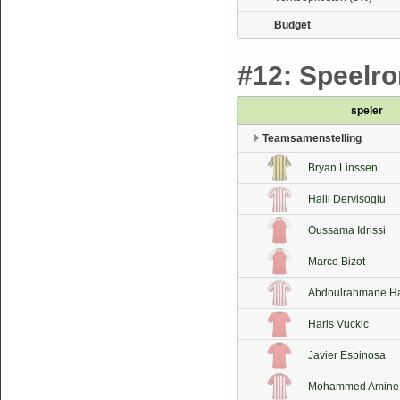
Budget
#12: Speelron
speler
Teamsamenstelling
Bryan Linssen
Halil Dervisoglu
Oussama Idrissi
Marco Bizot
Abdoulrahmane Ha
Haris Vuckic
Javier Espinosa
Mohammed Amine I