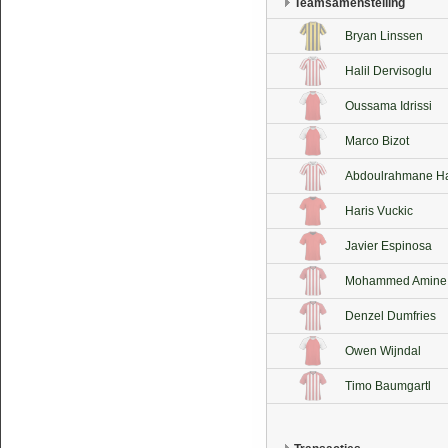
Teamsamenstelling
Bryan Linssen
Halil Dervisoglu
Oussama Idrissi
Marco Bizot
Abdoulrahmane Ha
Haris Vuckic
Javier Espinosa
Mohammed Amine I
Denzel Dumfries
Owen Wijndal
Timo Baumgartl