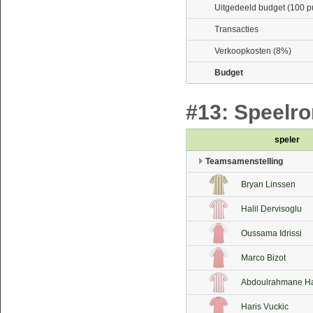
Uitgedeeld budget (100 p
Transacties
Verkoopkosten (8%)
Budget
#13: Speelro
speler
Teamsamenstelling
Bryan Linssen
Halil Dervisoglu
Oussama Idrissi
Marco Bizot
Abdoulrahmane Ha
Haris Vuckic