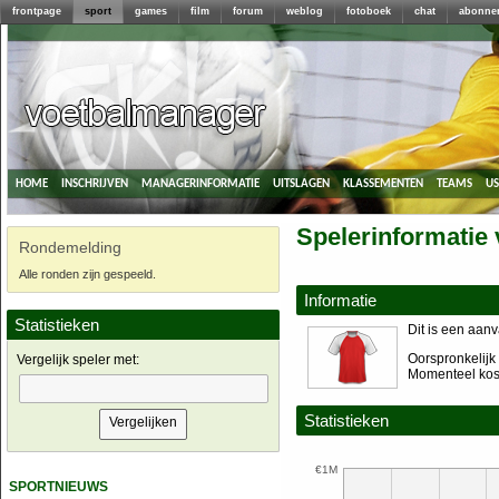
frontpage
sport
games
film
forum
weblog
fotoboek
chat
abonne
home
inschrijven
managerinformatie
uitslagen
klassementen
teams
u
Spelerinformatie 
Rondemelding
Alle ronden zijn gespeeld.
Informatie
Statistieken
Dit is een aanva
Oorspronkelijk 
Vergelijk speler met:
Momenteel kost
Statistieken
€1M
sportnieuws