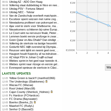
Uitslag AZ - ADO Den Haag
00:01
€1M
Vollering slaat dubbelslag in Nice en neemt geel over
08-08
Uitslag PSV - Fortuna Sittard
08-08
Uitslag NEC - Telstar
€1M
08-08
Van de Zandschulp overleeft matchpoints, ook Griekspoor verder in Montreal
08-08
Excelsior opent seizoen met ruime zege op promovendus Cambuur
08-08
€1M
Niewiadoma profiteert van pokerspel en grijpt geel op Ventoux
08-08
Ajax veel te sterk voor Shelbourne, maar houdt schade beperkt
07-08
Nieuwkomers schitteren bij ruime Europese zege FC Twente
07-08
€1M
Le Court wint na nerveuze finale, Pieterse derde
06-08
Lemmen boekt eerste profzege in zware Ronde van Polen-rit
06-08
Geen Qatar en Abu Dhabi? Dan eindigt Formule 1-seizoen mogelijk in Europa
05-08
€1M
Vollering de sterkste na lastige heuvelrit
05-08
Gedurfd NEC blijft overeind bij Olympiakos
05-08
Reusser wint tijdrit en neemt geel over, Nooijen knap tweede
€1000K
04-08
1
2
3
4
Haugset houdt Kopecky af na indrukwekkende solo van 86 kilometer
03-08
AZ klopt PSV in Johan Cruijff-schaal
02-08
Wiebes sprint in het geel naar tweede ritzege
02-08
Wiebes sprint naar ritzege en eerste gele trui in Tour Femmes
01-08
Wa
Evenepoel opnieuw de sterkste in Clásica San Sebastián
01-08
laatste updates
Yellow Green is back!!! (manfred1966)
12-05
The Underdogs (Ebakkenes)
12-05
Wazaa FC (Wazaa)
12-05
Root United (Marc08)
12-05
Cajun County (Sherlock_Holmes)
12-05
Fc Hardcor (FCHardcor)
12-05
FC Drama (Bayswater)
12-05
Boerke (Boerke_D)
12-05
Maarkel FC (RudyL)
12-05
Senhor D (BassieD)
12-05