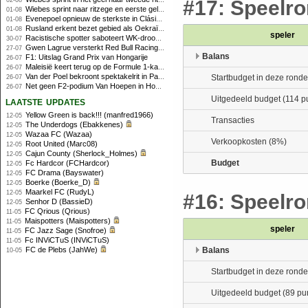
02-08
#17: Speelro
Wiebes sprint naar ritzege en eerste gele trui in Tour Femmes
01-08
Evenepoel opnieuw de sterkste in Clásica San Sebastián
01-08
Rusland erkent bezet gebied als Oekraïens voor opheffing IOC-schorsing
01-08
speler
Racistische spotter saboteert WK-droom van powerliftster
30-07
Gwen Lagrue versterkt Red Bull Racing vanaf 2027
27-07
Balans
F1: Uitslag Grand Prix van Hongarije
26-07
Maleisië keert terug op de Formule 1-kalender in 2026
26-07
Van der Poel bekroont spektakelrit in Parijs met nipte zege; eindzege Pogacar
Startbudget in deze ronde
26-07
Net geen F2-podium Van Hoepen in Hongarije, Leon maakt indruk
26-07
Uitgedeeld budget (114 p
laatste updates
Yellow Green is back!!! (manfred1966)
12-05
Transacties
The Underdogs (Ebakkenes)
12-05
Wazaa FC (Wazaa)
12-05
Verkoopkosten (8%)
Root United (Marc08)
12-05
Cajun County (Sherlock_Holmes)
12-05
Budget
Fc Hardcor (FCHardcor)
12-05
FC Drama (Bayswater)
12-05
Boerke (Boerke_D)
12-05
Maarkel FC (RudyL)
12-05
#16: Speelron
Senhor D (BassieD)
12-05
FC Qrious (Qrious)
11-05
Maispotters (Maispotters)
11-05
speler
FC Jazz Sage (Snofroe)
11-05
Fc INViCTuS (INViCTuS)
11-05
FC de Plebs (JahWe)
Balans
10-05
Startbudget in deze ronde
Uitgedeeld budget (89 pu