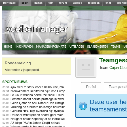
frontpage
sport
games
film
forum
weblog
fotoboek
chat
abonne
home
inschrijven
managerinformatie
uitslagen
klassementen
teams
u
Teamgesc
Rondemelding
Team
Cajun Cou
Alle ronden zijn gespeeld.
sportnieuws
Profiel
Teamgesch
Ajax veel te sterk voor Shelbourne, maar houdt schade beperkt
03:37
Nieuwkomers schitteren bij ruime Europese zege FC Twente
02:34
Le Court wint na nerveuze finale, Pieterse derde
06-08
Lemmen boekt eerste profzege in zware Ronde van Polen-rit
06-08
Deze user hee
Geen Qatar en Abu Dhabi? Dan eindigt Formule 1-seizoen mogelijk in Europa
05-08
Vollering de sterkste na lastige heuvelrit
05-08
teamsamenstel
Gedurfd NEC blijft overeind bij Olympiakos
05-08
Reusser wint tijdrit en neemt geel over, Nooijen knap tweede
04-08
Haugset houdt Kopecky af na indrukwekkende solo van 86 kilometer
03-08
AZ klopt PSV in Johan Cruijff-schaal
02-08
Wiebes sprint in het geel naar tweede ritzege