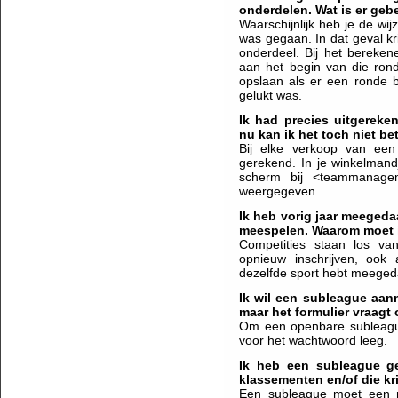
onderdelen. Wat is er geb
Waarschijnlijk heb je de wi
was gegaan. In dat geval kr
onderdeel. Bij het bereke
aan het begin van die ronde
opslaan als er een ronde b
gelukt was.
Ik had precies uitgereke
nu kan ik het toch niet be
Bij elke verkoop van een 
gerekend. In je winkelmand
scherm bij <teammanage
weergegeven.
Ik heb vorig jaar meegeda
meespelen. Waarom moet i
Competities staan los van
opnieuw inschrijven, ook
dezelfde sport hebt meeged
Ik wil een subleague aa
maar het formulier vraag
Om een openbare subleague
voor het wachtwoord leeg.
Ik heb een subleague ge
klassementen en/of die kr
Een subleague moet een 