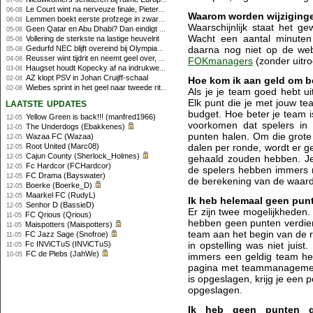
07-08
Le Court wint na nerveuze finale, Pieterse derde
06-08
Waarom worden wijziging
Lemmen boekt eerste profzege in zware Ronde van Polen-rit
06-08
Waarschijnlijk staat het g
Geen Qatar en Abu Dhabi? Dan eindigt Formule 1-seizoen mogelijk in Europa
05-08
Wacht een aantal minuten
Vollering de sterkste na lastige heuvelrit
05-08
Gedurfd NEC blijft overeind bij Olympiakos
daarna nog niet op de web
05-08
Reusser wint tijdrit en neemt geel over, Nooijen knap tweede
04-08
FOKmanagers
(zonder uitro
Haugset houdt Kopecky af na indrukwekkende solo van 86 kilometer
03-08
AZ klopt PSV in Johan Cruijff-schaal
02-08
Hoe kom ik aan geld om b
Wiebes sprint in het geel naar tweede ritzege
02-08
Als je je team goed hebt u
laatste updates
Elk punt die je met jouw te
budget. Hoe beter je team i
Yellow Green is back!!! (manfred1966)
12-05
voorkomen dat spelers in 
The Underdogs (Ebakkenes)
12-05
punten halen. Om die grote 
Wazaa FC (Wazaa)
12-05
Root United (Marc08)
dalen per ronde, wordt er 
12-05
Cajun County (Sherlock_Holmes)
12-05
gehaald zouden hebben. Je 
Fc Hardcor (FCHardcor)
12-05
de spelers hebben immers n
FC Drama (Bayswater)
12-05
de berekening van de waar
Boerke (Boerke_D)
12-05
Maarkel FC (RudyL)
12-05
Ik heb helemaal geen pu
Senhor D (BassieD)
12-05
Er zijn twee mogelijkheden. 
FC Qrious (Qrious)
11-05
hebben geen punten verdien
Maispotters (Maispotters)
11-05
team aan het begin van de r
FC Jazz Sage (Snofroe)
11-05
Fc INViCTuS (INViCTuS)
in opstelling was niet juist.
11-05
FC de Plebs (JahWe)
10-05
immers een geldig team heb
pagina met teammanagement
is opgeslagen, krijg je een 
opgeslagen.
Ik heb geen punten g