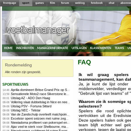
frontpage
sport
games
film
forum
weblog
fotoboek
chat
abonne
home
inschrijven
managerinformatie
uitslagen
klassementen
teams
u
FAQ
Rondemelding
Alle ronden zijn gespeeld.
Ik wil graag speler
teammanagement, kan da
sportnieuws
Ja, je kunt de lijst onder 
middenvelder, verdediger e
Aprilia domineert Britse Grand Prix op Silverstone met dubbele top-3
14:46
"Gebruik lijst van teams" of "
Sensationele Moto2-race Silverstone levert nieuwe winnaar op, Nederlanders buiten de punten
13:59
Uitslag AZ - ADO Den Haag
00:01
Waarom zie ik sommige spe
Vollering slaat dubbelslag in Nice en neemt geel over
08-08
selecteren?
Uitslag PSV - Fortuna Sittard
08-08
Uitslag NEC - Telstar
Spelers die rood oplic
08-08
Van de Zandschulp overleeft matchpoints, ook Griekspoor verder in Montreal
08-08
vertrokken uit de Eredivisi
Excelsior opent seizoen met ruime zege op promovendus Cambuur
08-08
Deze spelers halen ook gee
Niewiadoma profiteert van pokerspel en grijpt geel op Ventoux
08-08
team blijft echter wel g
Ajax veel te sterk voor Shelbourne, maar houdt schade beperkt
07-08
verkopen, tegen de laatst 
Nieuwkomers schitteren bij ruime Europese zege FC Twente