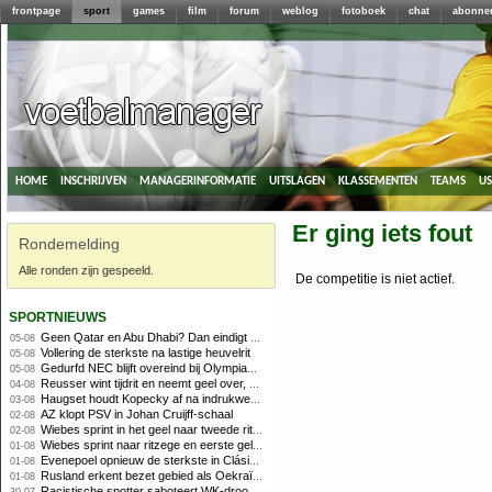
frontpage
sport
games
film
forum
weblog
fotoboek
chat
abonne
home
inschrijven
managerinformatie
uitslagen
klassementen
teams
u
Er ging iets fout
Rondemelding
Alle ronden zijn gespeeld.
De competitie is niet actief.
sportnieuws
Geen Qatar en Abu Dhabi? Dan eindigt Formule 1-seizoen mogelijk in Europa
05-08
Vollering de sterkste na lastige heuvelrit
05-08
Gedurfd NEC blijft overeind bij Olympiakos
05-08
Reusser wint tijdrit en neemt geel over, Nooijen knap tweede
04-08
Haugset houdt Kopecky af na indrukwekkende solo van 86 kilometer
03-08
AZ klopt PSV in Johan Cruijff-schaal
02-08
Wiebes sprint in het geel naar tweede ritzege
02-08
Wiebes sprint naar ritzege en eerste gele trui in Tour Femmes
01-08
Evenepoel opnieuw de sterkste in Clásica San Sebastián
01-08
Rusland erkent bezet gebied als Oekraïens voor opheffing IOC-schorsing
01-08
Racistische spotter saboteert WK-droom van powerliftster