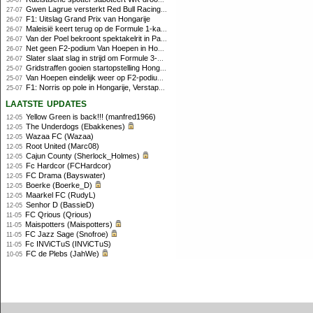
30-07
Gwen Lagrue versterkt Red Bull Racing vanaf 2027
27-07
F1: Uitslag Grand Prix van Hongarije
26-07
Maleisië keert terug op de Formule 1-kalender in 2026
26-07
Van der Poel bekroont spektakelrit in Parijs met nipte zege; eindzege Pogacar
26-07
Net geen F2-podium Van Hoepen in Hongarije, Leon maakt indruk
26-07
Slater slaat slag in strijd om Formule 3-kampioenschap op Hungaroring
26-07
Gridstraffen gooien startopstelling Hongaarse Grand Prix flink overhoop
25-07
Van Hoepen eindelijk weer op F2-podium, Mini wint sprintrace op Hungaroring
25-07
F1: Norris op pole in Hongarije, Verstappen zesde
25-07
laatste updates
Yellow Green is back!!! (manfred1966)
12-05
The Underdogs (Ebakkenes)
12-05
Wazaa FC (Wazaa)
12-05
Root United (Marc08)
12-05
Cajun County (Sherlock_Holmes)
12-05
Fc Hardcor (FCHardcor)
12-05
FC Drama (Bayswater)
12-05
Boerke (Boerke_D)
12-05
Maarkel FC (RudyL)
12-05
Senhor D (BassieD)
12-05
FC Qrious (Qrious)
11-05
Maispotters (Maispotters)
11-05
FC Jazz Sage (Snofroe)
11-05
Fc INViCTuS (INViCTuS)
11-05
FC de Plebs (JahWe)
10-05