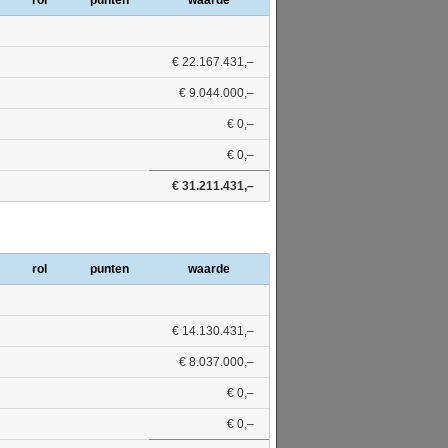
rol
punten
waarde
€ 22.167.431,–
€ 9.044.000,–
€ 0,–
€ 0,–
€ 31.211.431,–
rol
punten
waarde
€ 14.130.431,–
€ 8.037.000,–
€ 0,–
€ 0,–