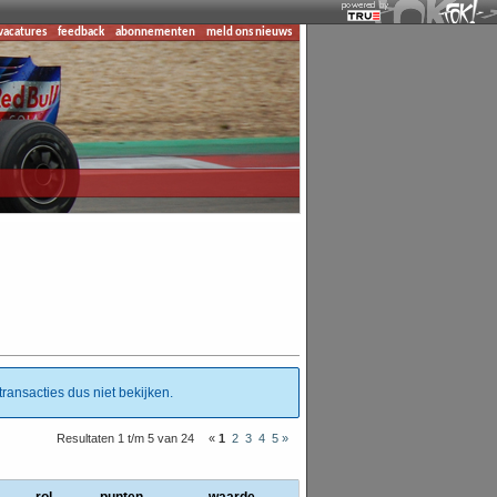
vacatures
feedback
abonnementen
meld ons nieuws
ransacties dus niet bekijken.
Resultaten 1 t/m 5 van 24
«
1
2
3
4
5
»