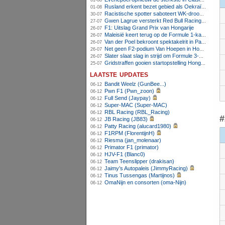
01-08
Rusland erkent bezet gebied als Oekraïens voor opheffing IOC-schorsing
01-08
Racistische spotter saboteert WK-droom van powerliftster
30-07
Gwen Lagrue versterkt Red Bull Racing vanaf 2027
27-07
F1: Uitslag Grand Prix van Hongarije
26-07
Maleisië keert terug op de Formule 1-kalender in 2026
26-07
Van der Poel bekroont spektakelrit in Parijs met nipte zege; eindzege Pogacar
26-07
Net geen F2-podium Van Hoepen in Hongarije, Leon maakt indruk
26-07
Slater slaat slag in strijd om Formule 3-kampioenschap op Hungaroring
26-07
Gridstraffen gooien startopstelling Hongaarse Grand Prix flink overhoop
25-07
laatste updates
Bandit Weelz (GunBee...)
06-12
Pwn F1 (Pwn_zoon)
06-12
Full Send (Jaypay)
06-12
Super-MAC (Super-MAC)
06-12
RBL Racing (RBL_Racing)
06-12
#
JB Racing (JB83)
06-12
Patty Racing (alucard1980)
06-12
F1RPM (FlorentijnH)
06-12
Riesma (jan_molenaar)
06-12
Primator F1 (primator)
06-12
HJV-F1 (Blanc0)
06-12
Team Teenslipper (drakisan)
06-12
Jaimy’s Autopaleis (JimmyRacing)
06-12
Tinus Tussengas (Martijnos)
06-12
OmaNijn en consorten (oma-Nijn)
06-12