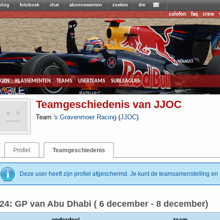
blog
fotoboek
chat
abonnementen
zoeken
dm
colofon
faq
crew
agen
klassementen
teams
userteams
subleagues
Teamgeschiedenis van JJOC
Team
's Gravenmoer Racing
(
JJOC
)
Profiel
Teamgeschiedenis
Deze user heeft zijn profiel afgeschermd. Je kunt de teamsamenstelling en t
24: GP van Abu Dhabi ( 6 december - 8 december)