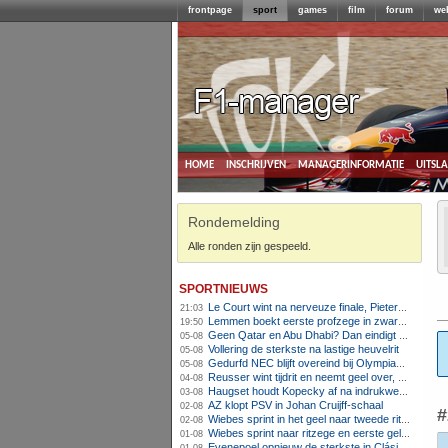
frontpage
sport
games
film
forum
we
home
inschrijven
managerinformatie
uitsl
Rondemelding
Alle ronden zijn gespeeld.
sportnieuws
Le Court wint na nerveuze finale, Pieterse derde
21:03
Lemmen boekt eerste profzege in zware Ronde van Polen-rit
19:50
Geen Qatar en Abu Dhabi? Dan eindigt Formule 1-seizoen mogelijk in Europa
05-08
Vollering de sterkste na lastige heuvelrit
05-08
Gedurfd NEC blijft overeind bij Olympiakos
05-08
Reusser wint tijdrit en neemt geel over, Nooijen knap tweede
04-08
Haugset houdt Kopecky af na indrukwekkende solo van 86 kilometer
03-08
AZ klopt PSV in Johan Cruijff-schaal
02-08
#
Wiebes sprint in het geel naar tweede ritzege
02-08
Wiebes sprint naar ritzege en eerste gele trui in Tour Femmes
01-08
Evenepoel opnieuw de sterkste in Clásica San Sebastián