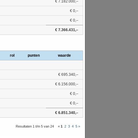
€ 7.182.000,–
€ 0,–
€ 0,–
€ 7.366.431,–
rol
punten
waarde
€ 695.340,–
€ 6.156.000,–
€ 0,–
€ 0,–
€ 6.851.340,–
Resultaten 1 t/m 5 van 24
«
1
2
3
4
5
»