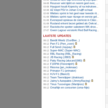
05-08
Reusser wint tijdrit en neemt geel over, Nooijen knap tweede
04-08
Haugset houdt Kopecky af na indrukwekkende solo van 86 kilometer
03-08
AZ klopt PSV in Johan Cruijff-schaal
02-08
Wiebes sprint in het geel naar tweede ritzege
02-08
Wiebes sprint naar ritzege en eerste gele trui in Tour Femmes
01-08
Evenepoel opnieuw de sterkste in Clásica San Sebastián
01-08
Rusland erkent bezet gebied als Oekraïens voor opheffing IOC-schorsing
01-08
Racistische spotter saboteert WK-droom van powerliftster
30-07
Gwen Lagrue versterkt Red Bull Racing vanaf 2027
27-07
laatste updates
Bandit Weelz (GunBee...)
06-12
Pwn F1 (Pwn_zoon)
06-12
Full Send (Jaypay)
06-12
Super-MAC (Super-MAC)
06-12
RBL Racing (RBL_Racing)
06-12
JB Racing (JB83)
06-12
Patty Racing (alucard1980)
06-12
F1RPM (FlorentijnH)
06-12
Riesma (jan_molenaar)
06-12
Primator F1 (primator)
06-12
HJV-F1 (Blanc0)
06-12
Team Teenslipper (drakisan)
06-12
Jaimy’s Autopaleis (JimmyRacing)
06-12
Tinus Tussengas (Martijnos)
06-12
OmaNijn en consorten (oma-Nijn)
06-12