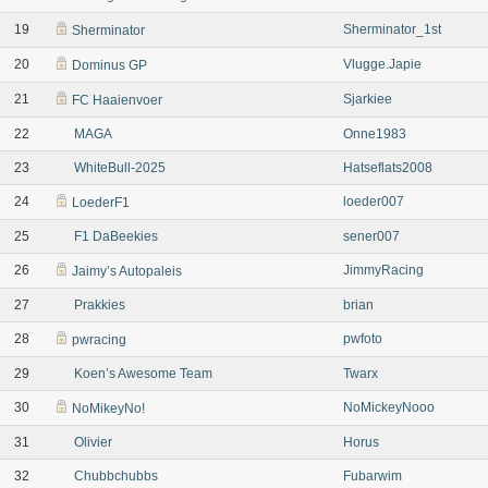
19
Sherminator_1st
Sherminator
20
Vlugge.Japie
Dominus GP
21
Sjarkiee
FC Haaienvoer
22
MAGA
Onne1983
23
WhiteBull-2025
Hatseflats2008
24
loeder007
LoederF1
25
F1 DaBeekies
sener007
26
JimmyRacing
Jaimy’s Autopaleis
27
Prakkies
brian
28
pwfoto
pwracing
29
Koen’s Awesome Team
Twarx
30
NoMickeyNooo
NoMikeyNo!
31
Olivier
Horus
32
Chubbchubbs
Fubarwim