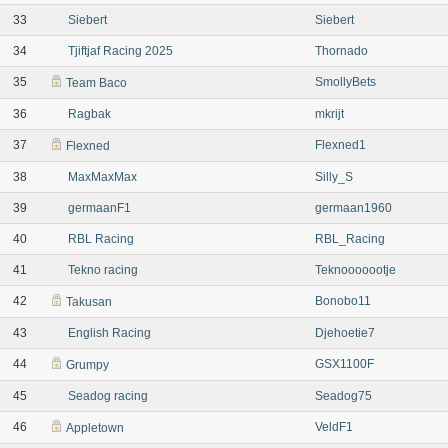
33
Siebert
Siebert
34
Tjiftjaf Racing 2025
Thornado
35
SmollyBets
Team Baco
36
Ragbak
mkrijt
37
Flexned1
Flexned
38
MaxMaxMax
Silly_S
39
germaanF1
germaan1960
40
RBL Racing
RBL_Racing
41
Tekno racing
Teknooooootje
42
Bonobo11
Takusan
43
English Racing
Djehoetie7
44
GSX1100F
Grumpy
45
Seadog racing
Seadog75
46
VeldF1
Appletown