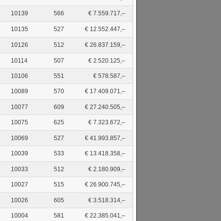
10139
566
€ 7.559.717,–
10135
527
€ 12.552.447,–
10126
512
€ 26.837.159,–
10114
507
€ 2.520.125,–
10106
551
€ 578.587,–
10089
570
€ 17.409.071,–
10077
609
€ 27.240.505,–
10075
625
€ 7.323.672,–
10069
527
€ 41.993.857,–
10039
533
€ 13.418.358,–
10033
512
€ 2.180.909,–
10027
515
€ 26.900.745,–
10026
605
€ 3.518.314,–
10004
581
€ 22.385.041,–