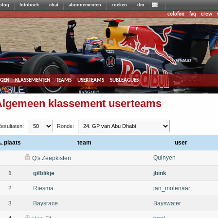
blog
fotoboek
chat
abonnementen
zoeken
dm
colofon
faq
crew
agen
klassementen
teams
userteams
subleagues
Algemeen klassement userteams
esultaten:
Ronde:
plaats
team
user
Quinyen
Q's Zeepkisten
1
gifblikje
jbink
2
Riesma
jan_molenaar
3
Baysrace
Bayswater