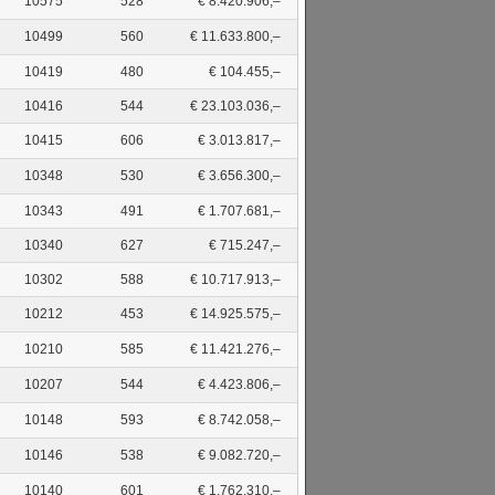
10575
528
€ 8.420.906,–
10499
560
€ 11.633.800,–
10419
480
€ 104.455,–
10416
544
€ 23.103.036,–
10415
606
€ 3.013.817,–
10348
530
€ 3.656.300,–
10343
491
€ 1.707.681,–
10340
627
€ 715.247,–
10302
588
€ 10.717.913,–
10212
453
€ 14.925.575,–
10210
585
€ 11.421.276,–
10207
544
€ 4.423.806,–
10148
593
€ 8.742.058,–
10146
538
€ 9.082.720,–
10140
601
€ 1.762.310,–