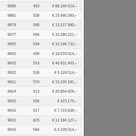
9990
493
€ 68.160.524,–
9981
528
€ 23.490.393,–
9979
568
€ 13.127.990,–
9977
566
€ 10.280.221,–
9955
539
€ 10.186.732,–
9942
490
€ 18.070.014,–
9932
533
€ 40.931.403,–
9932
528
€ 5.128.514,–
9931
570
€ 15.235.191,–
9924
513
€ 20.854.929,–
9920
556
€ 423.175,–
9916
517
€ 7.715.639,–
9915
625
€ 12.184.127,–
9915
566
€ 4.339.014,–