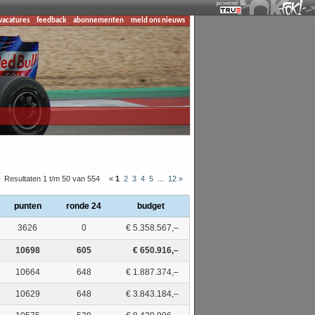
vacatures
feedback
abonnementen
meld ons nieuws
Resultaten 1 t/m 50 van 554
«
1
2
3
4
5
...
12
»
punten
ronde 24
budget
3626
0
€ 5.358.567,–
10698
605
€ 650.916,–
10664
648
€ 1.887.374,–
10629
648
€ 3.843.184,–