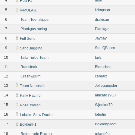
4
hoal
Hoa-F1
5
krimpson
4-MULA-1
6
Team Teenslipper
drakisan
7
Plankgas racing
Plankgas
8
Jaypay
Full Send
9
SonIQBoom
SandBagging
10
Tailz Turbo Team
tailz
11
Rumsteak
Bierscheet
12
Crash&Burn
cerealx
13
Jellegangster
Team Noobskin
14
alucard1980
Patty Racing
15
Wjonker79
Roze stieren
16
lobotm
Lobotm Slow Ducks
17
Bokkenpiloot
BokkenF1
18
Retrograde Racing
roland0b