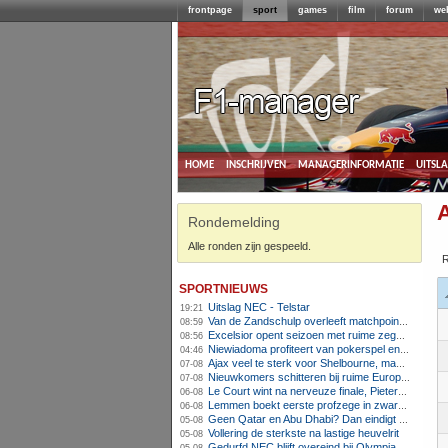
frontpage
sport
games
film
forum
we
home
inschrijven
managerinformatie
uitsl
Rondemelding
Alle ronden zijn gespeeld.
R
sportnieuws
Uitslag NEC - Telstar
19:21
Van de Zandschulp overleeft matchpoints, ook Griekspoor verder in Montreal
08:59
Excelsior opent seizoen met ruime zege op promovendus Cambuur
08:56
Niewiadoma profiteert van pokerspel en grijpt geel op Ventoux
04:46
Ajax veel te sterk voor Shelbourne, maar houdt schade beperkt
07-08
Nieuwkomers schitteren bij ruime Europese zege FC Twente
07-08
Le Court wint na nerveuze finale, Pieterse derde
06-08
Lemmen boekt eerste profzege in zware Ronde van Polen-rit
06-08
Geen Qatar en Abu Dhabi? Dan eindigt Formule 1-seizoen mogelijk in Europa
05-08
Vollering de sterkste na lastige heuvelrit
05-08
Gedurfd NEC blijft overeind bij Olympiakos