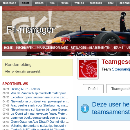
frontpage
sport
games
film
forum
weblog
fotoboek
chat
abonne
home
inschrijven
managerinformatie
uitslagen
klassementen
teams
u
Teamgesc
Rondemelding
Team
Stoeprand
Alle ronden zijn gespeeld.
sportnieuws
Profiel
Teamgesch
Uitslag NEC - Telstar
19:21
Van de Zandschulp overleeft matchpoints, ook Griekspoor verder in Montreal
08:59
Excelsior opent seizoen met ruime zege op promovendus Cambuur
08:56
Niewiadoma profiteert van pokerspel en grijpt geel op Ventoux
04:46
Deze user hee
Ajax veel te sterk voor Shelbourne, maar houdt schade beperkt
07-08
Nieuwkomers schitteren bij ruime Europese zege FC Twente
07-08
teamsamenstel
Le Court wint na nerveuze finale, Pieterse derde
06-08
Lemmen boekt eerste profzege in zware Ronde van Polen-rit
06-08
Geen Qatar en Abu Dhabi? Dan eindigt Formule 1-seizoen mogelijk in Europa
05-08
Vollering de sterkste na lastige heuvelrit
05-08
Gedurfd NEC blijft overeind bij Olympiakos