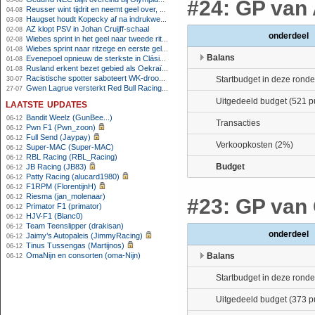
05-08
#24: GP van 
Reusser wint tijdrit en neemt geel over, Nooijen knap tweede
04-08
Haugset houdt Kopecky af na indrukwekkende solo van 86 kilometer
03-08
AZ klopt PSV in Johan Cruijff-schaal
02-08
onderdeel
Wiebes sprint in het geel naar tweede ritzege
02-08
Wiebes sprint naar ritzege en eerste gele trui in Tour Femmes
01-08
Balans
Evenepoel opnieuw de sterkste in Clásica San Sebastián
01-08
Rusland erkent bezet gebied als Oekraïens voor opheffing IOC-schorsing
01-08
Racistische spotter saboteert WK-droom van powerliftster
Startbudget in deze ronde
30-07
Gwen Lagrue versterkt Red Bull Racing vanaf 2027
27-07
Uitgedeeld budget (521 p
laatste updates
Bandit Weelz (GunBee...)
06-12
Transacties
Pwn F1 (Pwn_zoon)
06-12
Full Send (Jaypay)
06-12
Verkoopkosten (2%)
Super-MAC (Super-MAC)
06-12
RBL Racing (RBL_Racing)
06-12
Budget
JB Racing (JB83)
06-12
Patty Racing (alucard1980)
06-12
F1RPM (FlorentijnH)
06-12
Riesma (jan_molenaar)
06-12
#23: GP van 
Primator F1 (primator)
06-12
HJV-F1 (Blanc0)
06-12
Team Teenslipper (drakisan)
06-12
onderdeel
Jaimy’s Autopaleis (JimmyRacing)
06-12
Tinus Tussengas (Martijnos)
06-12
OmaNijn en consorten (oma-Nijn)
Balans
06-12
Startbudget in deze ronde
Uitgedeeld budget (373 p