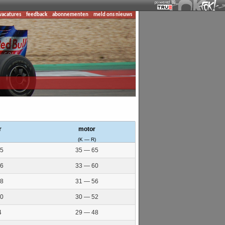
vacatures
feedback
abonnementen
meld ons nieuws
r
motor
(K — R)
5
35 — 65
6
33 — 60
8
31 — 56
0
30 — 52
4
29 — 48