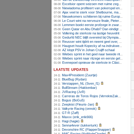
08-08
Excelsior opent seizoen met ruime zege op promovendus Cambuur
08-08
Niewiadoma profiteert van pokerspel en grijpt geel op Ventoux
08-08
Ajax veel te sterk voor Shelbourne, maar houdt schade beperkt
07-08
Nieuwkomers schitteren bij ruime Europese zege FC Twente
07-08
Le Court wint na nerveuze finale, Pieterse derde
06-08
Lemmen boekt eerste profzege in zware Ronde van Polen-rit
06-08
Geen Qatar en Abu Dhabi? Dan eindigt Formule 1-seizoen mogelijk in Europa
05-08
Vollering de sterkste na lastige heuvelrit
05-08
Gedurfd NEC blijft overeind bij Olympiakos
05-08
Reusser wint tijdrit en neemt geel over, Nooijen knap tweede
04-08
Haugset houdt Kopecky af na indrukwekkende solo van 86 kilometer
03-08
AZ klopt PSV in Johan Cruijff-schaal
02-08
Wiebes sprint in het geel naar tweede ritzege
02-08
Wiebes sprint naar ritzege en eerste gele trui in Tour Femmes
01-08
Evenepoel opnieuw de sterkste in Clásica San Sebastián
01-08
laatste updates
Max4President (Zuurtje)
24-11
BlueBug (Rydan)
24-11
Verstappen_NL (Sven_f1)
24-11
BullStream (Hakkenbar)
24-11
JVRacing (JvR)
24-11
Carreras de Toros Rojos (VerrekteZakHooi)
24-11
Bogus (BoGu5)
24-11
Zeepkist (Fleuris-Jan)
24-11
Valkyrie Racing (onnok)
24-11
GT-R (Zaff)
24-11
Maxxx (erik_erik666)
24-11
Hagi (hagie)
24-11
Senna4ever (tukkerturk)
24-11
Devonshire RC (FlapperSnapper)
24-11
NMC Racing (NoModeCharlie)