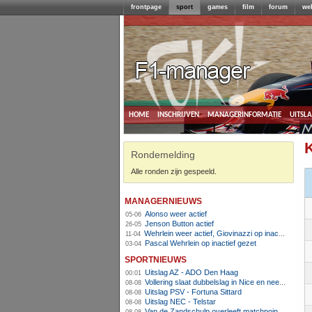
frontpage
sport
games
film
forum
we
home
inschrijven
managerinformatie
uitsl
K
Rondemelding
Alle ronden zijn gespeeld.
managernieuws
Alonso weer actief
05-06
Jenson Button actief
26-05
Wehrlein weer actief, Giovinazzi op inactief
11-04
Pascal Wehrlein op inactief gezet
03-04
sportnieuws
Uitslag AZ - ADO Den Haag
00:01
Vollering slaat dubbelslag in Nice en neemt geel over
08-08
Uitslag PSV - Fortuna Sittard
08-08
Uitslag NEC - Telstar
08-08
Van de Zandschulp overleeft matchpoints, ook Griekspoor verder in Montreal