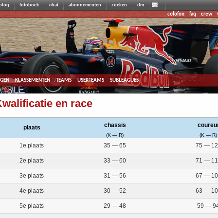
blog
fotoboek
chat
abonnementen
zoeken
dm
colofon
faq
crew
agen
klassementen
teams
userteams
subleagues
walificatie en race
chassis
coureu
plaats
(K — R)
(K — R)
1e plaats
35 — 65
75 — 12
2e plaats
33 — 60
71 — 11
3e plaats
31 — 56
67 — 10
4e plaats
30 — 52
63 — 10
5e plaats
29 — 48
59 — 9