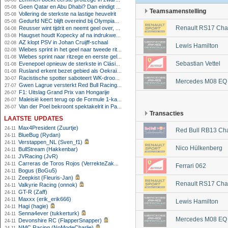
06-08
Geen Qatar en Abu Dhabi? Dan eindigt Formule 1-seizoen mogelijk in Europa
05-08
Teamsamenstelling
Vollering de sterkste na lastige heuvelrit
05-08
Gedurfd NEC blijft overeind bij Olympiakos
05-08
Renault RS17 Cha
Reusser wint tijdrit en neemt geel over, Nooijen knap tweede
04-08
Haugset houdt Kopecky af na indrukwekkende solo van 86 kilometer
03-08
AZ klopt PSV in Johan Cruijff-schaal
02-08
Lewis Hamilton
Wiebes sprint in het geel naar tweede ritzege
02-08
Wiebes sprint naar ritzege en eerste gele trui in Tour Femmes
01-08
Sebastian Vettel
Evenepoel opnieuw de sterkste in Clásica San Sebastián
01-08
Rusland erkent bezet gebied als Oekraïens voor opheffing IOC-schorsing
01-08
Racistische spotter saboteert WK-droom van powerliftster
30-07
Mercedes M08 EQ
Gwen Lagrue versterkt Red Bull Racing vanaf 2027
27-07
F1: Uitslag Grand Prix van Hongarije
26-07
Maleisië keert terug op de Formule 1-kalender in 2026
26-07
Van der Poel bekroont spektakelrit in Parijs met nipte zege; eindzege Pogacar
26-07
Transacties
laatste updates
Max4President (Zuurtje)
24-11
Red Bull RB13 Ch
BlueBug (Rydan)
24-11
Verstappen_NL (Sven_f1)
24-11
Nico Hülkenberg
BullStream (Hakkenbar)
24-11
JVRacing (JvR)
24-11
Carreras de Toros Rojos (VerrekteZakHooi)
24-11
Ferrari 062
Bogus (BoGu5)
24-11
Zeepkist (Fleuris-Jan)
24-11
Renault RS17 Cha
Valkyrie Racing (onnok)
24-11
GT-R (Zaff)
24-11
Maxxx (erik_erik666)
24-11
Lewis Hamilton
Hagi (hagie)
24-11
Senna4ever (tukkerturk)
24-11
Mercedes M08 EQ
Devonshire RC (FlapperSnapper)
24-11
NMC Racing (NoModeCharlie)