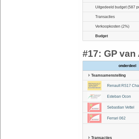
Uitgedeeld budget (587 p
Transacties
Verkoopkosten (2%)
Budget
#17: GP van 
onderdeel
Teamsamenstelling
Renault RS17 Cha
Esteban Ocon
Sebastian Vettel
Ferrari 062
Transacties