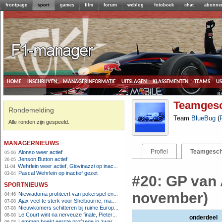
frontpage
sport
games
film
forum
weblog
fotoboek
chat
abonne
home
inschrijven
managerinformatie
uitslagen
klassementen
teams
u
Teamgesc
Rondemelding
Team
BlueBug
(
Alle ronden zijn gespeeld.
managernieuws
Profiel
Teamgesch
Alonso weer actief
05-06
Jenson Button actief
26-05
Wehrlein weer actief, Giovinazzi op inactief
11-04
Pascal Wehrlein op inactief gezet
03-04
#20: GP van 
sportnieuws
november)
Niewiadoma profiteert van pokerspel en grijpt geel op Ventoux
04:46
Ajax veel te sterk voor Shelbourne, maar houdt schade beperkt
07-08
Nieuwkomers schitteren bij ruime Europese zege FC Twente
07-08
Le Court wint na nerveuze finale, Pieterse derde
06-08
onderdeel
Lemmen boekt eerste profzege in zware Ronde van Polen-rit