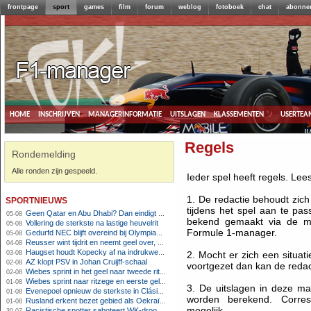
frontpage
sport
games
film
forum
weblog
fotoboek
chat
abonne
home
inschrijven
managerinformatie
uitslagen
klassementen
usertea
Regels
Rondemelding
Alle ronden zijn gespeeld.
Ieder spel heeft regels. Lee
sportnieuws
1. De redactie behoudt zich
tijdens het spel aan te pa
Geen Qatar en Abu Dhabi? Dan eindigt Formule 1-seizoen mogelijk in Europa
05-08
bekend gemaakt via de m
Vollering de sterkste na lastige heuvelrit
05-08
Formule 1-manager.
Gedurfd NEC blijft overeind bij Olympiakos
05-08
Reusser wint tijdrit en neemt geel over, Nooijen knap tweede
04-08
Haugset houdt Kopecky af na indrukwekkende solo van 86 kilometer
03-08
2. Mocht er zich een situat
AZ klopt PSV in Johan Cruijff-schaal
02-08
voortgezet dan kan de redact
Wiebes sprint in het geel naar tweede ritzege
02-08
Wiebes sprint naar ritzege en eerste gele trui in Tour Femmes
01-08
3. De uitslagen in deze ma
Evenepoel opnieuw de sterkste in Clásica San Sebastián
01-08
worden berekend. Corresp
Rusland erkent bezet gebied als Oekraïens voor opheffing IOC-schorsing
01-08
mogelijk.
Racistische spotter saboteert WK-droom van powerliftster