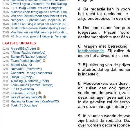
30-07
Gwen Lagrue versterkt Red Bull Racing vanaf 2027
27-07
F1: Uitslag Grand Prix van Hongarije
26-07
4. De redactie kan in voo
Maleisië keert terug op de Formule 1-kalender in 2026
26-07
het recht tot deelname te 
Van der Poel bekroont spektakelrit in Parijs met nipte zege; eindzege Pogacar
26-07
altijd onderbouwd in een e-m
Net geen F2-podium Van Hoepen in Hongarije, Leon maakt indruk
26-07
Slater slaat slag in strijd om Formule 3-kampioenschap op Hungaroring
26-07
5. Deelname door één pers
Gridstraffen gooien startopstelling Hongaarse Grand Prix flink overhoop
25-07
toegestaan. Prijzen wor
Van Hoepen eindelijk weer op F2-podium, Mini wint sprintrace op Hungaroring
25-07
F1: Norris op pole in Hongarije, Verstappen zesde
deelnemer slechts met één 
25-07
laatste updates
6. Vragen met betrekking 
Arcee862 (Arcee)
02-03
feedbackoptie
. Zij zullen 
4Rings Racing (groofoo)
02-03
indien het antwoord zich ni
SangerF1Racing (sanger)
02-03
Team Poehej (poehej)
02-03
7. Bij uitkering van de prij
Batterij (Jay-K)
02-03
NomadF1 (mcvdmvs)
mailadres dat op dat momen
02-03
Caspervc Racing (caspervc)
02-03
is ingesteld.
Ranja F5 (ranja)
02-03
ARacing (Automatic_Rock)
02-03
8. Medewerkers aan deze m
Team James (James-Hetfield)
02-03
en zullen dan ook gewoon
JPDB (twistfield)
02-03
voorkomende gevallen, zal
Felisana (EZKaeL)
02-03
deze manager geen aanspr
lucky9 racing (lucky9)
02-03
Racing for Dummies (RainManX2)
In die gevallen zal de eers
02-03
Toek (TJDoornbos)
02-03
aan deze manager, de prijs
9. In situaties waarin de vo
zijn beslist de redactie. D
over worden gecorresponde