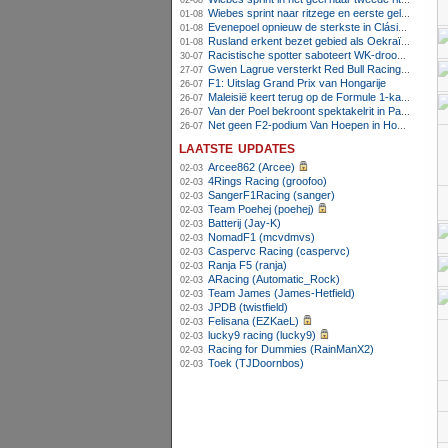
02-08
Wiebes sprint naar ritzege en eerste gele trui in Tour Femmes
01-08
Evenepoel opnieuw de sterkste in Clásica San Sebastián
01-08
Rusland erkent bezet gebied als Oekraïens voor opheffing IOC-schorsing
01-08
Racistische spotter saboteert WK-droom van powerliftster
30-07
Gwen Lagrue versterkt Red Bull Racing vanaf 2027
27-07
F1: Uitslag Grand Prix van Hongarije
26-07
Maleisië keert terug op de Formule 1-kalender in 2026
26-07
Van der Poel bekroont spektakelrit in Parijs met nipte zege; eindzege Pogacar
26-07
Net geen F2-podium Van Hoepen in Hongarije, Leon maakt indruk
26-07
laatste updates
Arcee862 (Arcee)
02-03
4Rings Racing (groofoo)
02-03
SangerF1Racing (sanger)
02-03
Team Poehej (poehej)
02-03
Batterij (Jay-K)
02-03
NomadF1 (mcvdmvs)
02-03
Caspervc Racing (caspervc)
02-03
Ranja F5 (ranja)
02-03
ARacing (Automatic_Rock)
02-03
Team James (James-Hetfield)
02-03
JPDB (twistfield)
02-03
Felisana (EZKaeL)
02-03
lucky9 racing (lucky9)
02-03
Racing for Dummies (RainManX2)
02-03
Toek (TJDoornbos)
02-03