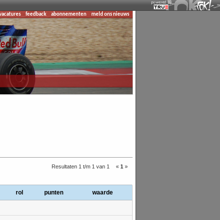
vacatures
feedback
abonnementen
meld ons nieuws
Resultaten 1 t/m 1 van 1
«
1
»
rol
punten
waarde