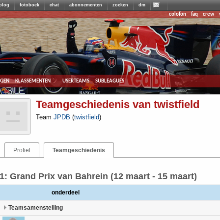
blog
fotoboek
chat
abonnementen
zoeken
dm
colofon
faq
crew
agen
klassementen
userteams
subleagues
Teamgeschiedenis van twistfield
Team
JPDB
(
twistfield
)
Profiel
Teamgeschiedenis
1: Grand Prix van Bahrein (12 maart - 15 maart)
onderdeel
Teamsamenstelling