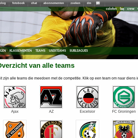
blog
fotoboek
chat
abonnementen
zoeken
dm
colofon
faq
crew
agen
klassementen
teams
userteams
subleagues
verzicht van alle teams
it zijn alle teams die meedoen met de competitie. Klik op een team om naar diens 
Ajax
AZ
Excelsior
FC Groningen