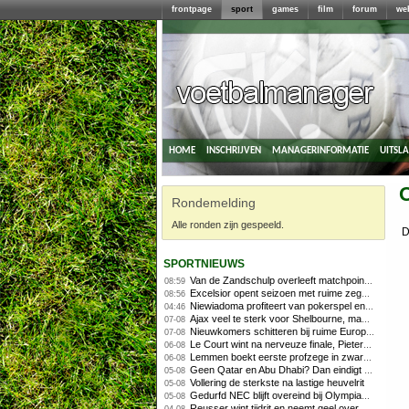
frontpage
sport
games
film
forum
we
home
inschrijven
managerinformatie
uitsl
O
Rondemelding
Alle ronden zijn gespeeld.
D
sportnieuws
Van de Zandschulp overleeft matchpoints, ook Griekspoor verder in Montreal
08:59
Excelsior opent seizoen met ruime zege op promovendus Cambuur
08:56
Niewiadoma profiteert van pokerspel en grijpt geel op Ventoux
04:46
Ajax veel te sterk voor Shelbourne, maar houdt schade beperkt
07-08
Nieuwkomers schitteren bij ruime Europese zege FC Twente
07-08
Le Court wint na nerveuze finale, Pieterse derde
06-08
Lemmen boekt eerste profzege in zware Ronde van Polen-rit
06-08
Geen Qatar en Abu Dhabi? Dan eindigt Formule 1-seizoen mogelijk in Europa
05-08
Vollering de sterkste na lastige heuvelrit
05-08
Gedurfd NEC blijft overeind bij Olympiakos
05-08
Reusser wint tijdrit en neemt geel over, Nooijen knap tweede