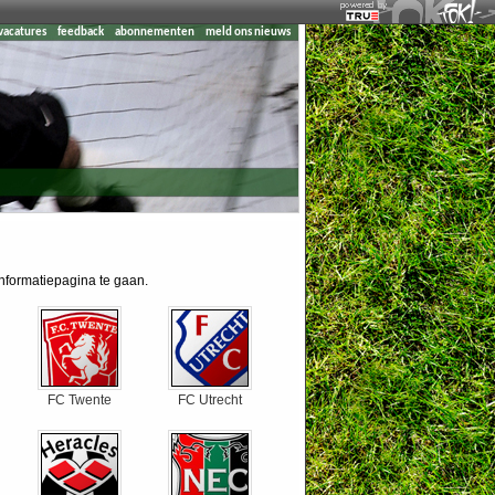
vacatures
feedback
abonnementen
meld ons nieuws
informatiepagina te gaan.
FC Twente
FC Utrecht