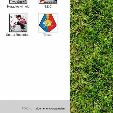
s
Heracles Almelo
N.E.C.
Sparta Rotterdam
Telstar
FOK.NL |
algemene voorwaarden