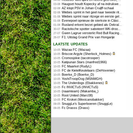
04-08
Haugset houdt Kopecky af na indrukwekkende solo van 86 kilometer
03-08
AZ klopt PSV in Johan Cruijff-schaal
02-08
Wiebes sprint in het geel naar tweede ritzege
02-08
Wiebes sprint naar ritzege en eerste gele trui in Tour Femmes
01-08
Evenepoel opnieuw de sterkste in Clásica San Sebastián
01-08
Rusland erkent bezet gebied als Oekraïens voor opheffing IOC-schorsing
01-08
Racistische spotter saboteert WK-droom van powerliftster
30-07
Gwen Lagrue versterkt Red Bull Racing vanaf 2027
27-07
F1: Uitslag Grand Prix van Hongarije
26-07
laatste updates
Wazaa FC (Wazaa)
10-05
Briscoe Argyle (Sherlock_Holmes)
10-05
Cromosjokie (tacotrooper)
10-05
Katipunan Stars (manfred1966)
10-05
FC Maarkel (RudyL)
10-05
FC de KietelKeutelaars (DeHovenier)
10-05
Boerke_D (Boerke_D)
10-05
YoshiTroopOog (MSNMGH)
10-05
The Underdogs (Ebakkenes)
10-05
Fc INViCTuS (INViCTuS)
10-05
(naamteam) (Makamba_)
10-05
Root United (Marc08)
10-05
FC Kroket (Mexicanobakker)
10-05
SnuggLe’s Superboeren (SnuggLe)
09-05
Fc Drasss (Drass)
09-05